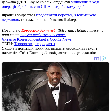
держава (ІДІЛ) Абу Бакр аль-Багдаді був
знищений в ході
операції збройних сил США в сирійському Ідлібі.
Франція збирається
продовжити боротьбу з Ісламською
державою
, незважаючи на вбивство її лідера.
Новини від
Корреспондент.net
у Telegram. Підписуйтесь на
наш канал
https://t.me/korrespondentnet
Читайте Korrespondent.net в Google News
ТЕГИ:
Терроризм
,
террористы
Якщо ви помітили помилку, виділіть необхідний текст і
натисніть Ctrl + Enter, щоб повідомити про це редакцію.