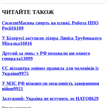
ЧИТАЙТЕ ТАКОЖ
Сюжет
Масова смерть на пляжі. Робота ППО
Росії
16109
У Білорусі засудили лідера Ляпіса Трубецького
Міхалка
16016
Другий за день: у РФ поховали ще одного
генерала
13099
ЄС відзавтра змінює правила для чоловіків із
України
9975
У МЗС РФ відкинули можливість завершення
війни
9921
Залужний: Україна не вступить до НАТО
8629
Читати коментарі