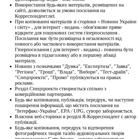
Використання будь-яких матеріалів, розміщених на
сайті, дозволяється за умови посилання на
Корреспондент.net.
При копіюванні матеріалів зі сторінки « Новини України
і світу» , для інтернет - видань - обов'язкове пряме
відкрите для пошукових систем гіперпосилання .
Посилання має бути розміщена в незалежності від
повного або часткового використання матеріалів.
Гіперпосилання ( для інтернет - видань) - повинна бути
розміщена в підзаголовку або в першому абзаці
матеріалу.
Новини з позначками "Думка", "Експертиза", "Заява",
"Регіони", "Гроші", "Влада", "Вибори", "Тест-драйв",
"Спецпроекти", "Промо" публікуються на правах
реклами.
Розділ Спецпроекти створюється спільно з
комерційними партнерами.
Будь яке копіювання, публікація, передрук, чи наступне
поширення інформації, що містить посилання на
"Інтерфакс-Україна", EPA / UPG, суворо забороняється.
Власник веб-сторінки в розділі Я-Корреспондент є автор
публікації.
Будь-яке копіювання, передрук та відтворення
фотографічних творів та/або аудіовізуальних творів
правовласника Getty Images - суворо забороняється.