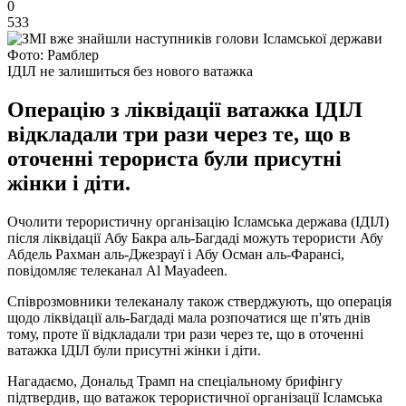
0
533
Фото: Рамблер
ІДІЛ не залишиться без нового ватажка
Операцію з ліквідації ватажка ІДІЛ
відкладали три рази через те, що в
оточенні терориста були присутні
жінки і діти.
Очолити терористичну організацію Ісламська держава (ІДІЛ)
після ліквідації Абу Бакра аль-Багдаді можуть терористи Абу
Абдель Рахман аль-Джезрауї і Абу Осман аль-Фарансі,
повідомляє телеканал Al Mayadeen.
Співрозмовники телеканалу також стверджують, що операція
щодо ліквідації аль-Багдаді мала розпочатися ще п'ять днів
тому, проте її відкладали три рази через те, що в оточенні
ватажка ІДІЛ були присутні жінки і діти.
Нагадаємо, Дональд Трамп на спеціальному брифінгу
підтвердив, що ватажок терористичної організації Ісламська