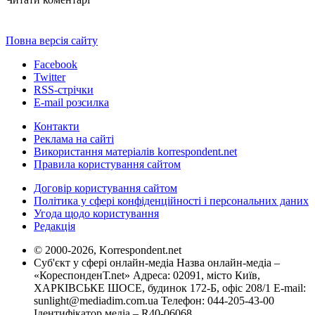
Повна версія сайту
Facebook
Twitter
RSS-стрічки
E-mail розсилка
Контакти
Реклама на сайті
Використання матеріалів korrespondent.net
Правила користування сайтом
Договір користування сайтом
Політика у сфері конфіденційності і персональних даних
Угода щодо користування
Редакція
© 2000-2026, Korrespondent.net
Суб'єкт у сфері онлайн-медіа Назва онлайн-медіа –
«КореспонденТ.net» Адреса: 02091, місто Київ,
ХАРКІВСЬКЕ ШОСЕ, будинок 172-Б, офіс 208/1 E-mail:
sunlight@mediadim.com.ua
Телефон: 044-205-43-00
Ідентифікатор медіа – R40-06068