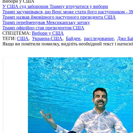
Вибори у США
У США суд заборонив Трампу втручатися у вибори
Трамп засумнівався, що Венс може стати його наступником - З
Трамп назвав ймовірного наступного президента США
Трамп перейменував Мексиканську затоку
Трамп офіційно став президентом США
СПЕЦТЕМА:
Вибори у США
ТЕГИ:
США
,
Украина-США
,
Байден
,
расследование
,
Джо Ба
Якщо ви помітили помилку, виділіть необхідний текст і натисніт