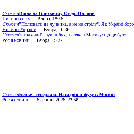
Сюжет
Війна на Близькому Сході. Онлайн
Новини світу
— Вчора, 18:56
Сюжет
"Полювати на лучника, а не на стрілу". Як Україні бор
Новини України
— Вчора, 16:36
Сюжет
Загадковий звук вибуху налякав Москву: що це було
Росія новини
— Вчора, 15:27
Сюжет
Бенкет генералів. Наслідки вибуху в Москві
Росія новини
— 6 серпня 2026, 23:58