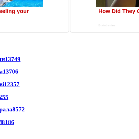
ни
13749
а
13706
ві
12357
255
ерала
8572
ї
8186