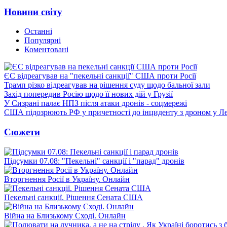
Новини світу
Останні
Популярні
Коментовані
ЄС відреагував на "пекельні санкції" США проти Росії
Трамп різко відреагував на рішення суду щодо бальної зали
Захід попередив Росію щодо її нових дій у Грузії
У Сизрані палає НПЗ після атаки дронів - соцмережі
США підозрюють РФ у причетності до інциденту з дроном у Л
Сюжети
Підсумки 07.08: "Пекельні" санкції і "парад" дронів
Вторгнення Росії в Україну. Онлайн
Пекельні санкції. Рішення Сената США
Війна на Близькому Сході. Онлайн