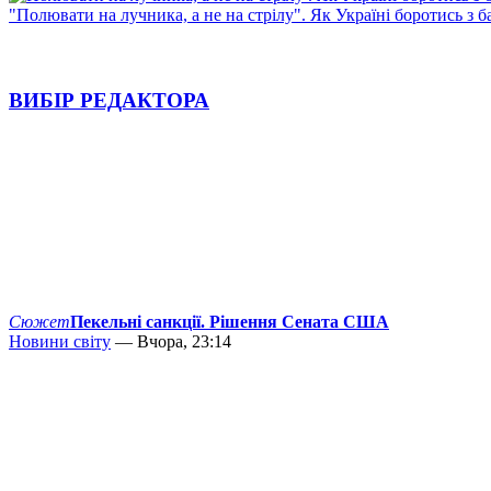
"Полювати на лучника, а не на стрілу". Як Україні боротись з 
ВИБІР РЕДАКТОРА
Сюжет
Пекельні санкції. Рішення Сената США
Новини світу
— Вчора, 23:14