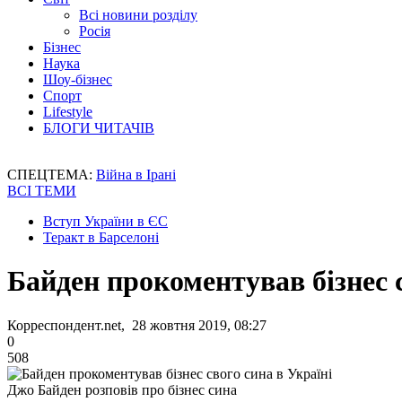
Всі новини розділу
Росія
Бізнес
Наука
Шоу-бізнес
Спорт
Lifestyle
БЛОГИ ЧИТАЧІВ
СПЕЦТЕМА:
Війна в Ірані
ВСІ ТЕМИ
Вступ України в ЄС
Теракт в Барселоні
Байден прокоментував бізнес с
Корреспондент.net, 28 жовтня 2019, 08:27
0
508
Джо Байден розповів про бізнес сина