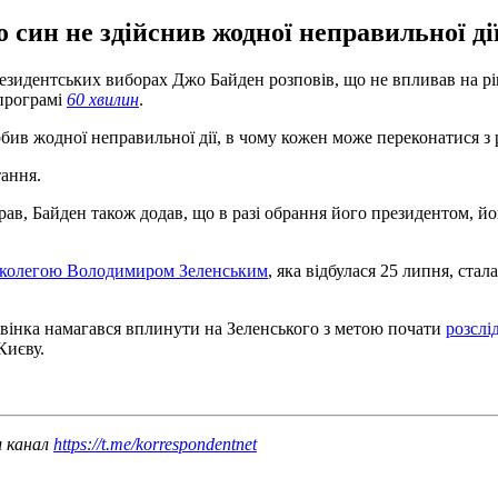
син не здійснив жодної неправильної дії
дентських виборах Джо Байден розповів, що не впливав на ріше
 програмі
60 хвилин
.
бив жодної неправильної дії, в чому кожен може переконатися з 
тання.
ав, Байден також додав, що в разі обрання його президентом, йог
 колегою Володимиром Зеленським
, яка відбулася 25 липня, ста
звінка намагався вплинути на Зеленського з метою почати
розслі
Києву.
ш канал
https://t.me/korrespondentnet