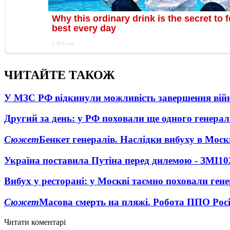
ЧИТАЙТЕ ТАКОЖ
У МЗС РФ відкинули можливість завершення вій
Другий за день: у РФ поховали ще одного генерал
Сюжет
Бенкет генералів. Наслідки вибуху в Моск
Україна поставила Путіна перед дилемою - ЗМІ
10
Вибух у ресторані: у Москві таємно поховали ген
Сюжет
Масова смерть на пляжі. Робота ППО Росі
Читати коментарі