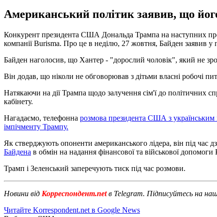
Американський політик заявив, що його 
Конкурент президента США Дональда Трампа на наступних прези
компанії Burisma. Про це в неділю, 27 жовтня, Байден заявив у
Байден наголосив, що Хантер - "дорослий чоловік", який не зро
Він додав, що ніколи не обговорював з дітьми власні робочі пи
Натякаючи на дії Трампа щодо залучення сім'ї до політичних спр
кабінету.
Нагадаємо, телефонна
розмова президента США з українським
імпічменту Трампу.
Як стверджують опоненти американського лідера, він під час д
Байдена
в обмін на надання фінансової та військової допомоги 
Трамп і Зеленський заперечують тиск під час розмови.
Новини від
Корреспондент.net
в Telegram. Підписуйтесь на на
Читайте Korrespondent.net в Google News