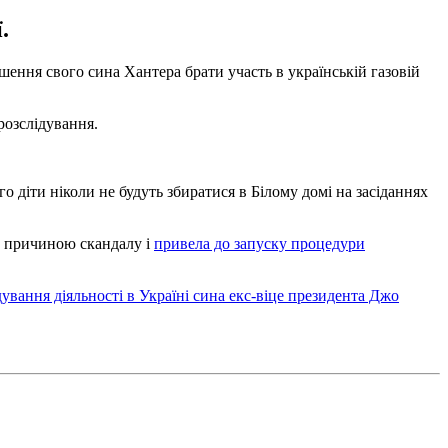
.
ння свого сина Хантера брати участь в українській газовій
розслідування.
о діти ніколи не будуть збиратися в Білому домі на засіданнях
ла причиною скандалу і
привела до запуску процедури
дування діяльності в Україні сина екс-віце президента Джо