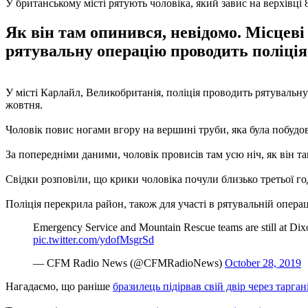
У британському місті рятують чоловіка, який завис на верхівці 
Як він там опинився, невідомо. Місцеві
рятувальну операцію проводить поліція
У місті Карлайл, Великобританія, поліція проводить рятувальну
жовтня.
Чоловік повис ногами вгору на вершині труби, яка була побудов
За попередніми даними, чоловік провисів там усю ніч, як він т
Свідки розповіли, що крики чоловіка почули близько третьої год
Поліція перекрила район, також для участі в рятувальній операц
Emergency Service and Mountain Rescue teams are still at Di
pic.twitter.com/ydofMsgrSd
— CFM Radio News (@CFMRadioNews)
October 28, 2019
Нагадаємо, що раніше
бразилець підірвав свій двір через тарган