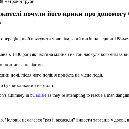
88-метрової труби
 жителі почули його крики про допомогу б
.
 операцію, щоб врятувати чоловіка, який висів на вершині 88-ме
ана в 1836 році як частина млина і на той час була восьмим за в
ам опинився, невідомо.
ини ночі, після чого поліція прибула на місце події.
ії був викликаний вертоліт.
xon’s Chimney in
#Carlisle
as they’re attempting to rescue a man danglin
ів
. Чоловік намагався "раз і назавжди" вивести тарганів у дворі, 