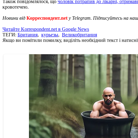
Також повідомлялося, що
чоловік потрапив до лікарні, отримав
кровотечею.
Новини від
Корреспондент.net
у Telegram. Підписуйтесь на на
Читайте Korrespondent.net в Google News
ТЕГИ:
Британия
,
курьезы
,
Великобритания
Якщо ви помітили помилку, виділіть необхідний текст і натисніт