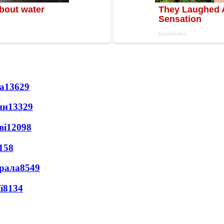
а
13629
ни
13329
ві
12098
158
ерала
8549
ї
8134