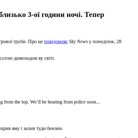
лизько 3-ої години ночі. Тепер
трової труби. Про це
повідомляє
Sky News
у понеділок, 28
исотою димоходом ву світі.
g from the top. We’ll be hearing from police soon...
вирив яму і залив туди бензин.