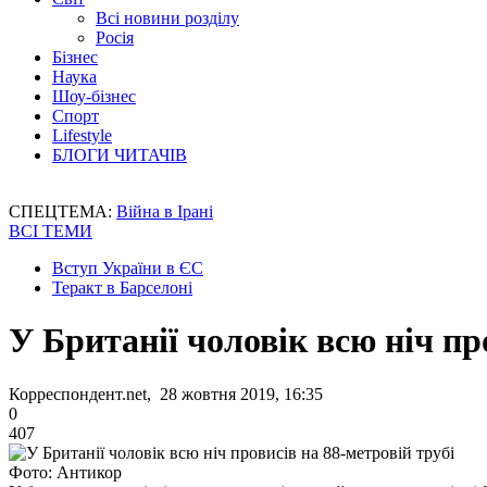
Всі новини розділу
Росія
Бізнес
Наука
Шоу-бізнес
Спорт
Lifestyle
БЛОГИ ЧИТАЧІВ
СПЕЦТЕМА:
Війна в Ірані
ВСІ ТЕМИ
Вступ України в ЄС
Теракт в Барселоні
У Британії чоловік всю ніч пр
Корреспондент.net, 28 жовтня 2019, 16:35
0
407
Фото: Антикор