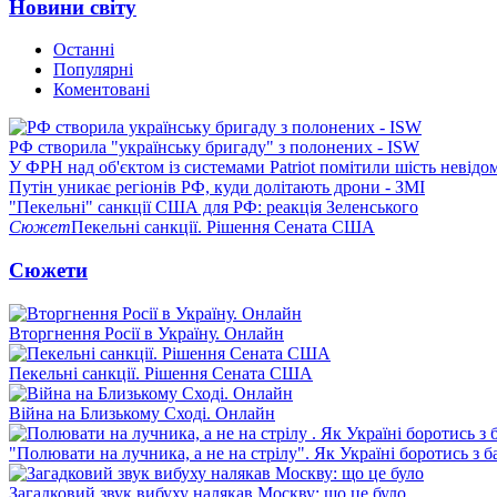
Новини світу
Останні
Популярні
Коментовані
РФ створила "українську бригаду" з полонених - ISW
У ФРН над об'єктом із системами Patriot помітили шість невідо
Путін уникає регіонів РФ, куди долітають дрони - ЗМІ
"Пекельні" санкції США для РФ: реакція Зеленського
Сюжет
Пекельні санкції. Рішення Сената США
Сюжети
Вторгнення Росії в Україну. Онлайн
Пекельні санкції. Рішення Сената США
Війна на Близькому Сході. Онлайн
"Полювати на лучника, а не на стрілу". Як Україні боротись з 
Загадковий звук вибуху налякав Москву: що це було