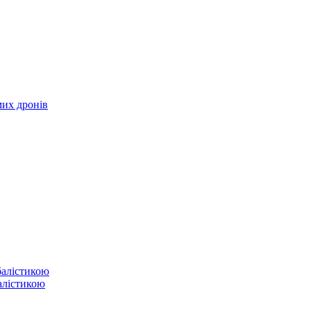
мих дронів
балістикою