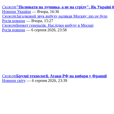
Сюжет
"Полювати на лучника, а не на стрілу". Як Україні 
Новини України
— Вчора, 16:36
Сюжет
Загадковий звук вибуху налякав Москву: що це було
Росія новини
— Вчора, 15:27
Сюжет
Бенкет генералів. Наслідки вибуху в Москві
Росія новини
— 6 серпня 2026, 23:58
Сюжет
Брудні технології. Атаки РФ на вибори у Франції
Новини світу
— 6 серпня 2026, 23:39