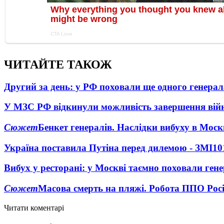
ЧИТАЙТЕ ТАКОЖ
Другий за день: у РФ поховали ще одного генерал
У МЗС РФ відкинули можливість завершення вій
Сюжет
Бенкет генералів. Наслідки вибуху в Моск
Україна поставила Путіна перед дилемою - ЗМІ
10
Вибух у ресторані: у Москві таємно поховали ген
Сюжет
Масова смерть на пляжі. Робота ППО Росі
Читати коментарі