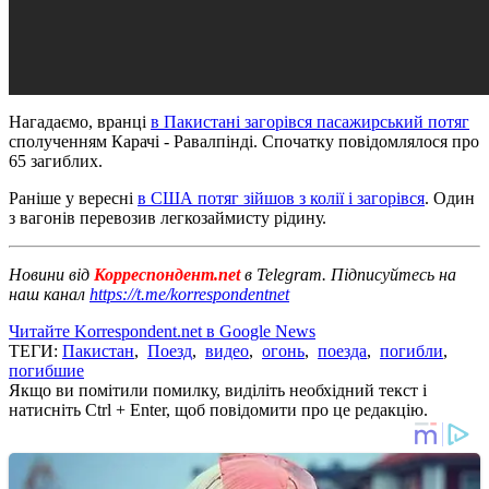
Нагадаємо, вранці
в Пакистані загорівся пасажирський потяг
сполученням Карачі - Равалпінді. Спочатку повідомлялося про
65 загиблих.
Раніше у вересні
в США потяг зійшов з колії і загорівся
. Один
з вагонів перевозив легкозаймисту рідину.
Новини від
Корреспондент.net
в Telegram. Підписуйтесь на
наш канал
https://t.me/korrespondentnet
Читайте Korrespondent.net в Google News
ТЕГИ:
Пакистан
,
Поезд
,
видео
,
огонь
,
поезда
,
погибли
,
погибшие
Якщо ви помітили помилку, виділіть необхідний текст і
натисніть Ctrl + Enter, щоб повідомити про це редакцію.