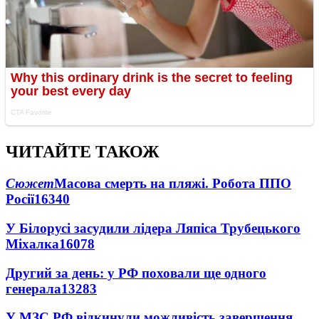
ЧИТАЙТЕ ТАКОЖ
Сюжет
Масова смерть на пляжі. Робота ППО
Росії
16340
У Білорусі засудили лідера Ляпіса Трубецького
Міхалка
16078
Другий за день: у РФ поховали ще одного
генерала
13283
У МЗС РФ відкинули можливість завершення