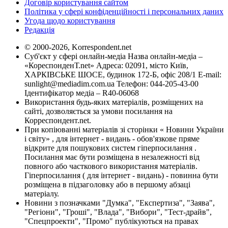
Договір користування сайтом
Політика у сфері конфіденційності і персональних даних
Угода щодо користування
Редакція
© 2000-2026, Korrespondent.net
Суб'єкт у сфері онлайн-медіа Назва онлайн-медіа –
«КореспонденТ.net» Адреса: 02091, місто Київ,
ХАРКІВСЬКЕ ШОСЕ, будинок 172-Б, офіс 208/1 E-mail:
sunlight@mediadim.com.ua
Телефон: 044-205-43-00
Ідентифікатор медіа – R40-06068
Використання будь-яких матеріалів, розміщених на
сайті, дозволяється за умови посилання на
Корреспондент.net.
При копіюванні матеріалів зі сторінки « Новини України
і світу» , для інтернет - видань - обов'язкове пряме
відкрите для пошукових систем гіперпосилання .
Посилання має бути розміщена в незалежності від
повного або часткового використання матеріалів.
Гіперпосилання ( для інтернет - видань) - повинна бути
розміщена в підзаголовку або в першому абзаці
матеріалу.
Новини з позначками "Думка", "Експертиза", "Заява",
"Регіони", "Гроші", "Влада", "Вибори", "Тест-драйв",
"Спецпроекти", "Промо" публікуються на правах