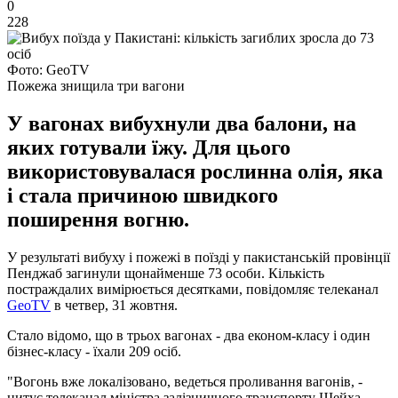
0
228
Фото: GeoTV
Пожежа знищила три вагони
У вагонах вибухнули два балони, на
яких готували їжу. Для цього
використовувалася рослинна олія, яка
і стала причиною швидкого
поширення вогню.
У результаті вибуху і пожежі в поїзді у пакистанській провінції
Пенджаб загинули щонайменше 73 особи. Кількість
постраждалих вимірюється десятками, повідомляє телеканал
GeoTV
в четвер, 31 жовтня.
Стало відомо, що в трьох вагонах - два економ-класу і один
бізнес-класу - їхали 209 осіб.
"Вогонь вже локалізовано, ведеться проливання вагонів, -
цитує телеканал міністра залізничного транспорту Шейха