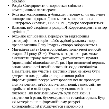
реклами.
Розділ Спецпроекти створюється спільно з
комерційними партнерами.
Будь яке копіювання, публікація, передрук, чи наступне
поширення інформації, що містить посилання на
"Інтерфакс-Україна", EPA / UPG, суворо забороняється.
Власник веб-сторінки в розділі Я-Корреспондент є автор
публікації.
Будь-яке копіювання, передрук та відтворення
фотографічних творів та/або аудіовізуальних творів
правовласника Getty Images - суворо забороняється.
Матеріали сайту korrespondent.net призначені для осіб
старше 21 року (21+). Участь в азартних іграх може
викликати ігрову залежність. Дотримуйтесь правил
(принципів) відповідальної гри. При виявленні перших
ознак залежності негайно зверніться до спеціаліста.
Пам'ятайте, що участь в азартних іграх не може бути
джерелом доходів або альтернативою роботі.
Інформаційний ресурс korrespondent.net не проводить
ігри на реальні та/або віртуальні гроші, також сайт не
приймає ні в якій формі оплату ставок та інших
платежів, які пов’язані/можуть бути пов’язані з
азартними іграми, букмекерами чи тоталізаторами. Будь-
які матеріали на інформаційному ресурсі
korrespondent.net публікуються виключно в