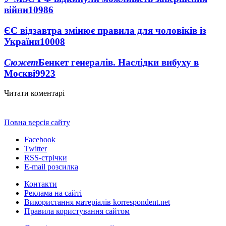
війни
10986
ЄС відзавтра змінює правила для чоловіків із
України
10008
Сюжет
Бенкет генералів. Наслідки вибуху в
Москві
9923
Читати коментарі
Повна версія сайту
Facebook
Twitter
RSS-стрічки
E-mail розсилка
Контакти
Реклама на сайті
Використання матеріалів korrespondent.net
Правила користування сайтом