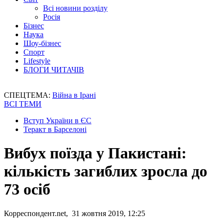
Всі новини розділу
Росія
Бізнес
Наука
Шоу-бізнес
Спорт
Lifestyle
БЛОГИ ЧИТАЧІВ
СПЕЦТЕМА:
Війна в Ірані
ВСІ ТЕМИ
Вступ України в ЄС
Теракт в Барселоні
Вибух поїзда у Пакистані:
кількість загиблих зросла до
73 осіб
Корреспондент.net, 31 жовтня 2019, 12:25