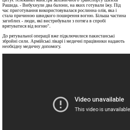
Рашида. - Вибухнули два балони, на яких готували їжу. Під
час приготування використовувалася рослинна олія, яка і
стала причиною швидкого поширення вогню. Більша частина
загиблих - люди, які вистрибували з потяга в спробі
врятуватися від вогню".
До рятувальної операції вже підключилися пакистанські
збройні сили. Армійські лікарі і медичні працівники надають
необхідну медичну допомогу.