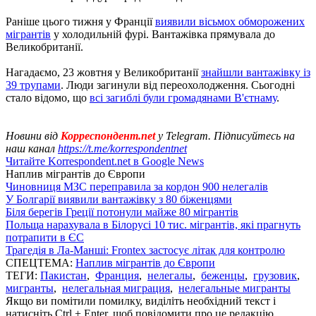
Раніше цього тижня у Франції
виявили вісьмох обморожених
мігрантів
у холодильній фурі. Вантажівка прямувала до
Великобританії.
Нагадаємо, 23 жовтня у Великобританії
знайшли вантажівку із
39 трупами
. Люди загинули від переохолодження. Сьогодні
стало відомо, що
всі загиблі були громадянами В'єтнаму
.
Новини від
Корреспондент.net
у Telegram. Підписуйтесь на
наш канал
https://t.me/korrespondentnet
Читайте Korrespondent.net в Google News
Наплив мігрантів до Європи
Чиновниця МЗС переправила за кордон 900 нелегалів
У Болгарії виявили вантажівку з 80 біженцями
Біля берегів Греції потонули майже 80 мігрантів
Польща нарахувала в Білорусі 10 тис. мігрантів, які прагнуть
потрапити в ЄС
Трагедія в Ла-Манші: Frontex застосує літак для контролю
СПЕЦТЕМА:
Наплив мігрантів до Європи
ТЕГИ:
Пакистан
,
Франция
,
нелегалы
,
беженцы
,
грузовик
,
мигранты
,
нелегальная миграция
,
нелегальные мигранты
Якщо ви помітили помилку, виділіть необхідний текст і
натисніть Ctrl + Enter, щоб повідомити про це редакцію.