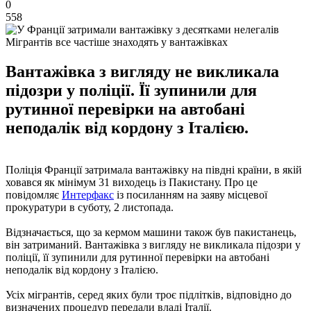
0
558
Мігрантів все частіше знаходять у вантажівках
Вантажівка з вигляду не викликала
підозри у поліції. Її зупинили для
рутинної перевірки на автобані
неподалік від кордону з Італією.
Поліція Франції затримала вантажівку на півдні країни, в якій
ховався як мінімум 31 виходець із Пакистану. Про це
повідомляє
Интерфакс
із посиланням на заяву місцевої
прокуратури в суботу, 2 листопада.
Відзначається, що за кермом машини також був пакистанець,
він затриманий. Вантажівка з вигляду не викликала підозри у
поліції, її зупинили для рутинної перевірки на автобані
неподалік від кордону з Італією.
Усіх мігрантів, серед яких були троє підлітків, відповідно до
визначених процедур передали владі Італії.