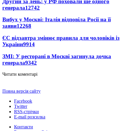
Другий за день: у РФ поховали ще одного
генерала
12742
Вибух у Москві: Італія відповіла Росії на її
заяви
12268
ЄС відзавтра змінює правила для чоловіків із
України
9914
ЗМІ: У ресторані в Москві загинула дочка
генерала
9342
Читати коментарі
Повна версія сайту
Facebook
Twitter
RSS-стрічки
E-mail розсилка
Контакти