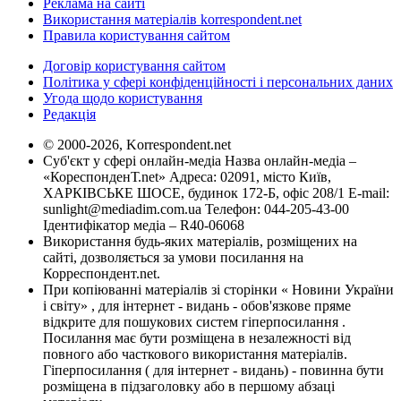
Реклама на сайті
Використання матеріалів korrespondent.net
Правила користування сайтом
Договір користування сайтом
Політика у сфері конфіденційності і персональних даних
Угода щодо користування
Редакція
© 2000-2026, Korrespondent.net
Суб'єкт у сфері онлайн-медіа Назва онлайн-медіа –
«КореспонденТ.net» Адреса: 02091, місто Київ,
ХАРКІВСЬКЕ ШОСЕ, будинок 172-Б, офіс 208/1 E-mail:
sunlight@mediadim.com.ua
Телефон: 044-205-43-00
Ідентифікатор медіа – R40-06068
Використання будь-яких матеріалів, розміщених на
сайті, дозволяється за умови посилання на
Корреспондент.net.
При копіюванні матеріалів зі сторінки « Новини України
і світу» , для інтернет - видань - обов'язкове пряме
відкрите для пошукових систем гіперпосилання .
Посилання має бути розміщена в незалежності від
повного або часткового використання матеріалів.
Гіперпосилання ( для інтернет - видань) - повинна бути
розміщена в підзаголовку або в першому абзаці