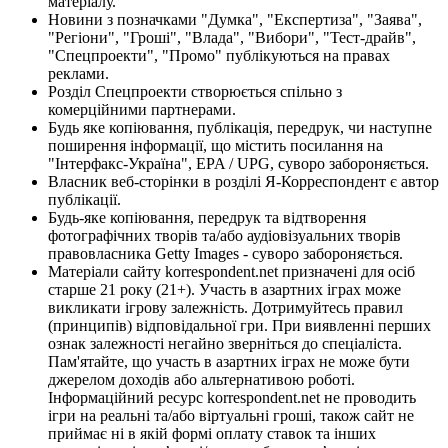
матеріалу.
Новини з позначками "Думка", "Експертиза", "Заява",
"Регіони", "Гроші", "Влада", "Вибори", "Тест-драйв",
"Спецпроекти", "Промо" публікуються на правах
реклами.
Розділ Спецпроекти створюється спільно з
комерційними партнерами.
Будь яке копіювання, публікація, передрук, чи наступне
поширення інформації, що містить посилання на
"Інтерфакс-Україна", EPA / UPG, суворо забороняється.
Власник веб-сторінки в розділі Я-Корреспондент є автор
публікації.
Будь-яке копіювання, передрук та відтворення
фотографічних творів та/або аудіовізуальних творів
правовласника Getty Images - суворо забороняється.
Матеріали сайту korrespondent.net призначені для осіб
старше 21 року (21+). Участь в азартних іграх може
викликати ігрову залежність. Дотримуйтесь правил
(принципів) відповідальної гри. При виявленні перших
ознак залежності негайно зверніться до спеціаліста.
Пам'ятайте, що участь в азартних іграх не може бути
джерелом доходів або альтернативою роботі.
Інформаційний ресурс korrespondent.net не проводить
ігри на реальні та/або віртуальні гроші, також сайт не
приймає ні в якій формі оплату ставок та інших