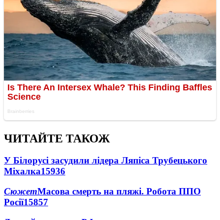
ЧИТАЙТЕ ТАКОЖ
У Білорусі засудили лідера Ляпіса Трубецького
Міхалка
15936
Сюжет
Масова смерть на пляжі. Робота ППО
Росії
15857