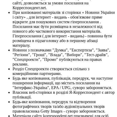
сайті, дозволяється за умови посилання на
Корреспондент.net.
При копіюванні матеріалів зі сторінки « Новини України
і світу» , для інтернет - видань - обов'язкове пряме
відкрите для пошукових систем гіперпосилання .
Посилання має бути розміщена в незалежності від
повного або часткового використання матеріалів.
Гіперпосилання ( для інтернет - видань) - повинна бути
розміщена в підзаголовку або в першому абзаці
матеріалу.
Новини з позначками "Думка", "Експертиза", "Заява",
"Регіони", "Гроші", "Влада", "Вибори", "Тест-драйв",
"Спецпроекти", "Промо" публікуються на правах
реклами.
Розділ Спецпроекти створюється спільно з
комерційними партнерами.
Будь яке копіювання, публікація, передрук, чи наступне
поширення інформації, що містить посилання на
"Інтерфакс-Україна", EPA / UPG, суворо забороняється.
Власник веб-сторінки в розділі Я-Корреспондент є автор
публікації.
Будь-яке копіювання, передрук та відтворення
фотографічних творів та/або аудіовізуальних творів
правовласника Getty Images - суворо забороняється.
Матеріали сайту korrespondent.net призначені для осіб