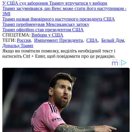
У США суд заборонив Трампу втручатися у вибори
Трамп засумнівався, що Венс може стати його наступником -
ЗМІ
Трамп назвав ймовірного наступного президента США
Трамп перейменував Мексиканську затоку
Трамп офіційно став президентом США
СПЕЦТЕМА:
Вибори у США
ТЕГИ:
Россия
,
Импичмент Президента
,
США
,
Белый Дом
,
Дональд Трамп
Якщо ви помітили помилку, виділіть необхідний текст і
натисніть Ctrl + Enter, щоб повідомити про це редакцію.