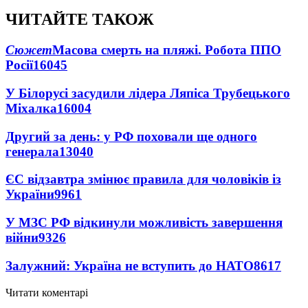
ЧИТАЙТЕ ТАКОЖ
Сюжет
Масова смерть на пляжі. Робота ППО
Росії
16045
У Білорусі засудили лідера Ляпіса Трубецького
Міхалка
16004
Другий за день: у РФ поховали ще одного
генерала
13040
ЄС відзавтра змінює правила для чоловіків із
України
9961
У МЗС РФ відкинули можливість завершення
війни
9326
Залужний: Україна не вступить до НАТО
8617
Читати коментарі