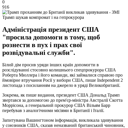
0
916
Трамп шукав компромат і на гепрокурора
Адміністрація президент США
"просила допомоги в тому, щоб
рознести в пух і прах свої
розвідувальні служби".
Білий дім просив уряди інших країн допомогти в
розслідуванні стосовно колишнього спецпрокурора США
Роберта Мюллера і його команди, які займалися справою про
ймовірне втручання Росії у вибори США, пише Independent 2
листопада з посиланням на джерело в уряді Великобританії.
Зокрема, як пише видання, президент США Дональд Трамп
звертався за допомогою до прем'єр-міністра Австралії Скотта
Моррісона, а генеральний прокурор США Вільям Барр
перебував з аналогічними місіями в Британії і Італії.
Запитувана Вашингтоном інформація, викликала здивування
у союзників США, сказав неназваний британський чиновник,