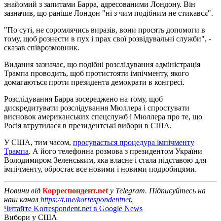
знайомий з запитами Барра, адресованими Лондону. Він
зазначив, що раніше Лондон "ні з чим подібним не стикався".
"По суті, не соромлячись виразів, вони просять допомоги в
тому, щоб рознести в пух і прах свої розвідувальні служби", -
сказав співрозмовник.
Видання зазначає, що подібні розслідування адміністрація
Трампа проводить, щоб протистояти імпічменту, якого
домагаються проти президента демократи в конгресі.
Розслідування Барра зосереджено на тому, щоб
дискредитувати розслідування Мюллера і спростувати
висновок американських спецслужб і Мюллера про те, що
Росія втрутилася в президентські вибори в США.
У США, тим часом,
просувається процедура імпічменту
Трампа
. А його телефонна розмова з президентом України
Володимиром Зеленським, яка власне і стала підставою для
імпічменту, обростає все новими і новими подробицями.
Новини від
Корреспондент.net
у Telegram. Підписуйтесь на
наш канал
https://t.me/korrespondentnet
.
Читайте Korrespondent.net в Google News
Вибори у США