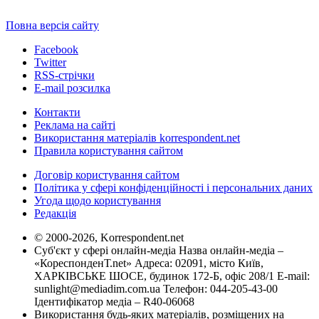
Повна версія сайту
Facebook
Twitter
RSS-стрічки
E-mail розсилка
Контакти
Реклама на сайті
Використання матеріалів korrespondent.net
Правила користування сайтом
Договір користування сайтом
Політика у сфері конфіденційності і персональних даних
Угода щодо користування
Редакція
© 2000-2026, Korrespondent.net
Суб'єкт у сфері онлайн-медіа Назва онлайн-медіа –
«КореспонденТ.net» Адреса: 02091, місто Київ,
ХАРКІВСЬКЕ ШОСЕ, будинок 172-Б, офіс 208/1 E-mail:
sunlight@mediadim.com.ua
Телефон: 044-205-43-00
Ідентифікатор медіа – R40-06068
Використання будь-яких матеріалів, розміщених на