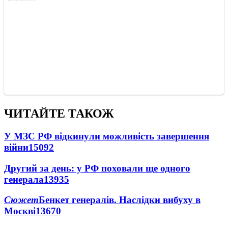
ЧИТАЙТЕ ТАКОЖ
У МЗС РФ відкинули можливість завершення
війни
15092
Другий за день: у РФ поховали ще одного
генерала
13935
Сюжет
Бенкет генералів. Наслідки вибуху в
Москві
13670