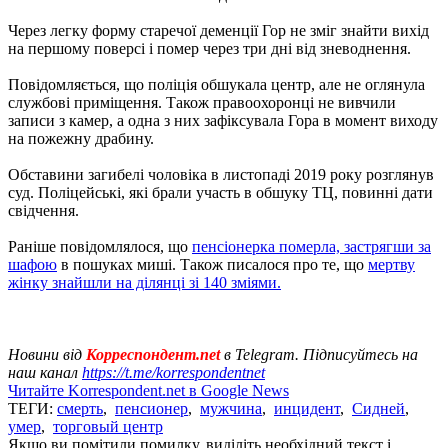
Через легку форму старечої деменції Гор не зміг знайти вихід
на першому поверсі і помер через три дні від зневоднення.
Повідомляється, що поліція обшукала центр, але не оглянула
службові приміщення. Також правоохоронці не вивчили
записи з камер, а одна з них зафіксувала Гора в момент виходу
на пожежну драбину.
Обставини загибелі чоловіка в листопаді 2019 року розглянув
суд. Поліцейські, які брали участь в обшуку ТЦ, повинні дати
свідчення.
Раніше повідомлялося, що
пенсіонерка померла, застрягши за
шафою
в пошуках миші. Також писалося про те, що
мертву
жінку знайшли на ділянці зі 140 зміями.
Новини від
Корреспондент.net
в Telegram. Підписуйтесь на
наш канал
https://t.me/korrespondentnet
Читайте Korrespondent.net в Google News
ТЕГИ:
смерть
,
пенсионер
,
мужчина
,
инцидент
,
Сидней
,
умер
,
торговый центр
Якщо ви помітили помилку, виділіть необхідний текст і