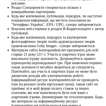
реклами.
Розділ Спецпроекти створюється спільно з
комерційними партнерами.
Будь яке копіювання, публікація, передрук, чи наступне
поширення інформації, що містить посилання на
"Інтерфакс-Україна", EPA / UPG, суворо забороняється.
Власник веб-сторінки в розділі Я-Корреспондент є автор
публікації.
Будь-яке копіювання, передрук та відтворення
фотографічних творів та/або аудіовізуальних творів
правовласника Getty Images - суворо забороняється.
Матеріали сайту korrespondent.net призначені для осіб
старше 21 року (21+). Участь в азартних іграх може
викликати ігрову залежність. Дотримуйтесь правил
(принципів) відповідальної гри. При виявленні перших
ознак залежності негайно зверніться до спеціаліста.
Пам'ятайте, що участь в азартних іграх не може бути
джерелом доходів або альтернативою роботі.
Інформаційний ресурс korrespondent.net не проводить
ігри на реальні та/або віртуальні гроші, також сайт не
приймає ні в якій формі оплату ставок та інших
платежів, які пов’язані/можуть бути пов’язані з
азартними іграми, букмекерами чи тоталізаторами. Будь-
які матеріали на інформаційному ресурсі
korrespondent.net публікуються виключно в