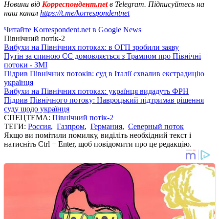
Новини від
Корреспондент.net
в Telegram. Підписуйтесь на
наш канал
https://t.me/korrespondentnet
Читайте Korrespondent.net в Google News
Північний потік-2
Вибухи на Північних потоках: в ОГП зробили заяву
Путін за спиною ЄС домовляється з Трампом про Північні
потоки - ЗМІ
Підрив Північних потоків: суд в Італії схвалив екстрадицію
українця
Вибухи на Північних потоках: українця видадуть ФРН
Підрив Північного потоку: Навроцький підтримав рішення
суду щодо українця
СПЕЦТЕМА:
Північний потік-2
ТЕГИ:
Россия
,
Газпром
,
Германия
,
Северный поток
Якщо ви помітили помилку, виділіть необхідний текст і
натисніть Ctrl + Enter, щоб повідомити про це редакцію.