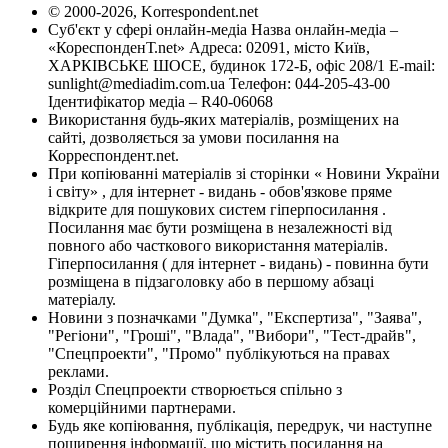
© 2000-2026, Korrespondent.net
Суб'єкт у сфері онлайн-медіа Назва онлайн-медіа –
«КореспонденТ.net» Адреса: 02091, місто Київ,
ХАРКІВСЬКЕ ШОСЕ, будинок 172-Б, офіс 208/1 E-mail:
sunlight@mediadim.com.ua
Телефон: 044-205-43-00
Ідентифікатор медіа – R40-06068
Використання будь-яких матеріалів, розміщених на
сайті, дозволяється за умови посилання на
Корреспондент.net.
При копіюванні матеріалів зі сторінки « Новини України
і світу» , для інтернет - видань - обов'язкове пряме
відкрите для пошукових систем гіперпосилання .
Посилання має бути розміщена в незалежності від
повного або часткового використання матеріалів.
Гіперпосилання ( для інтернет - видань) - повинна бути
розміщена в підзаголовку або в першому абзаці
матеріалу.
Новини з позначками "Думка", "Експертиза", "Заява",
"Регіони", "Гроші", "Влада", "Вибори", "Тест-драйв",
"Спецпроекти", "Промо" публікуються на правах
реклами.
Розділ Спецпроекти створюється спільно з
комерційними партнерами.
Будь яке копіювання, публікація, передрук, чи наступне
поширення інформації, що містить посилання на