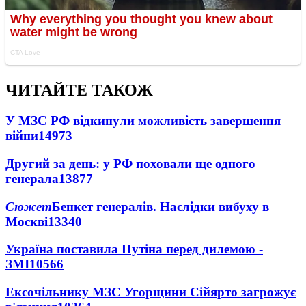
ЧИТАЙТЕ ТАКОЖ
У МЗС РФ відкинули можливість завершення
війни
14973
Другий за день: у РФ поховали ще одного
генерала
13877
Сюжет
Бенкет генералів. Наслідки вибуху в
Москві
13340
Україна поставила Путіна перед дилемою -
ЗМІ
10566
Ексочільнику МЗС Угорщини Сійярто загрожує