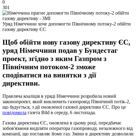
0
301
Уряд Німеччини хоче допомогти Північному потоку-2 обійти
газову директиву ЄС
Щоб обійти нову газову директиву ЄС,
уряд Німеччини подав у Бундестаг
проект, згідно з яким Газпром з
Північним потоком-2 зможе
сподіватися на винятки з дії
директиви.
Правляча коаліція в уряді Німеччини розробила новий
законопроект, який виключить газопровід Північний потік-2,
що будується, з дії оновленої газової директиви ЄС. Про це
повідомила
газета Bild в середу, 6 листопада.
Газова директива ЄС, оновлена ​​в цьому році, передбачає
зобов'язання виділяти оператора газопроводу, незалежного від
компанії, що поставляє йому газ. Зміни в директиву дозволили