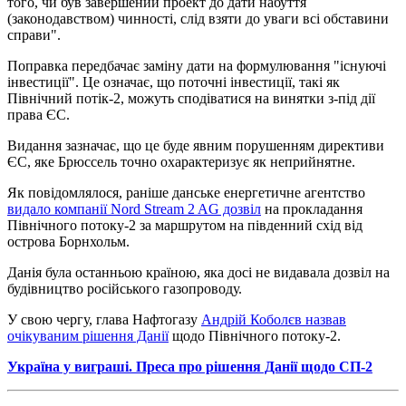
того, чи був завершений проект до дати набуття
(законодавством) чинності, слід взяти до уваги всі обставини
справи".
Поправка передбачає заміну дати на формулювання "існуючі
інвестиції". Це означає, що поточні інвестиції, такі як
Північний потік-2, можуть сподіватися на винятки з-під дії
права ЄС.
Видання зазначає, що це буде явним порушенням директиви
ЄС, яке Брюссель точно охарактеризує як неприйнятне.
Як повідомлялося, раніше данське енергетичне агентство
видало компанії Nord Stream 2 AG дозвіл
на прокладання
Північного потоку-2 за маршрутом на південний схід від
острова Борнхольм.
Данія була останньою країною, яка досі не видавала дозвіл на
будівництво російського газопроводу.
У свою чергу, глава Нафтогазу
Андрій Коболєв назвав
очікуваним рішення Данії
щодо Північного потоку-2.
Україна у виграші. Преса про рішення Данії щодо СП-2