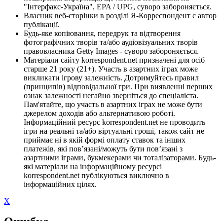
"Інтерфакс-Україна", EPA / UPG, суворо забороняється.
Власник веб-сторінки в розділі Я-Корреспондент є автор
публікації.
Будь-яке копіювання, передрук та відтворення
фотографічних творів та/або аудіовізуальних творів
правовласника Getty Images - суворо забороняється.
Матеріали сайту korrespondent.net призначені для осіб
старше 21 року (21+). Участь в азартних іграх може
викликати ігрову залежність. Дотримуйтесь правил
(принципів) відповідальної гри. При виявленні перших
ознак залежності негайно зверніться до спеціаліста.
Пам'ятайте, що участь в азартних іграх не може бути
джерелом доходів або альтернативою роботі.
Інформаційний ресурс korrespondent.net не проводить
ігри на реальні та/або віртуальні гроші, також сайт не
приймає ні в якій формі оплату ставок та інших
платежів, які пов’язані/можуть бути пов’язані з
азартними іграми, букмекерами чи тоталізаторами. Будь-
які матеріали на інформаційному ресурсі
korrespondent.net публікуються виключно в
інформаційних цілях.
X