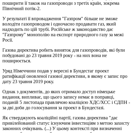
поширити її також на газопроводи з третіх країн, зокрема
Північний потік-2.
У результаті її впровадження "Газпром" більше не зможе
володіти газопроводом і одночасно продавати газ, який
надходить по цій трубі. Російське ж законодавство дає
"Газпрому" монополію на експорт природного газу за межі
Росії.
Газова директива робить виняток для газопроводів, які були
побудовані до 23 травня 2019 року - на них вона не
поширюється.
Уряд Німеччини подав у вересні в Бундестаг проект
ратифікації оновленої газової директиви, в якому є запис про
дату 23 травня 2019 року.
Однак з документів, до яких отримало доступ німецьке
видання, випливає, що цього запису немає в поправці,
поданій 5 листопада правлячою коаліцією ХДС/ХСС і СДПН -
за дві доби до голосування за проект в Бундестазі.
Як стверджують коаліційні партії, газова директива "дає
привілейований статус існуючим інвестиціям з метою захисту
законних очікувань. (...) У цьому контексті при визначенні