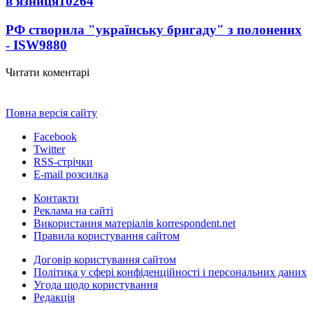
в'язниця
10264
РФ створила "українську бригаду" з полонених
- ISW
9880
Читати коментарі
Повна версія сайту
Facebook
Twitter
RSS-стрічки
E-mail розсилка
Контакти
Реклама на сайті
Використання матеріалів korrespondent.net
Правила користування сайтом
Договір користування сайтом
Політика у сфері конфіденційності і персональних даних
Угода щодо користування
Редакція