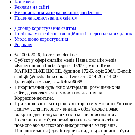
Контакти
Реклама на сайті
Використання матеріалів korrespondent.net
Правила користування сайтом
Договір користування сайтом
Політика у сфері конфіденційності і персональних даних
Угода щодо користування
Редакція
© 2000-2026, Korrespondent.net
Суб'єкт у сфері онлайн-медіа Назва онлайн-медіа –
«КореспонденТ.net» Адреса: 02091, місто Київ,
ХАРКІВСЬКЕ ШОСЕ, будинок 172-Б, офіс 208/1 E-mail:
sunlight@mediadim.com.ua
Телефон: 044-205-43-00
Ідентифікатор медіа – R40-06068
Використання будь-яких матеріалів, розміщених на
сайті, дозволяється за умови посилання на
Корреспондент.net.
При копіюванні матеріалів зі сторінки « Новини України
і світу» , для інтернет - видань - обов'язкове пряме
відкрите для пошукових систем гіперпосилання .
Посилання має бути розміщена в незалежності від
повного або часткового використання матеріалів.
Гіперпосилання ( для інтернет - видань) - повинна бути