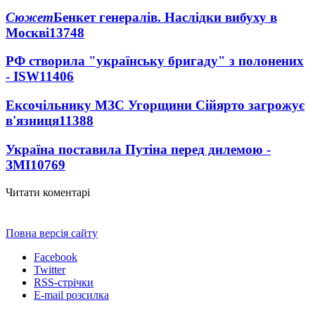
Сюжет
Бенкет генералів. Наслідки вибуху в
Москві
13748
РФ створила "українську бригаду" з полонених
- ISW
11406
Ексочільнику МЗС Угорщини Сійярто загрожує
в'язниця
11388
Україна поставила Путіна перед дилемою -
ЗМІ
10769
Читати коментарі
Повна версія сайту
Facebook
Twitter
RSS-стрічки
E-mail розсилка