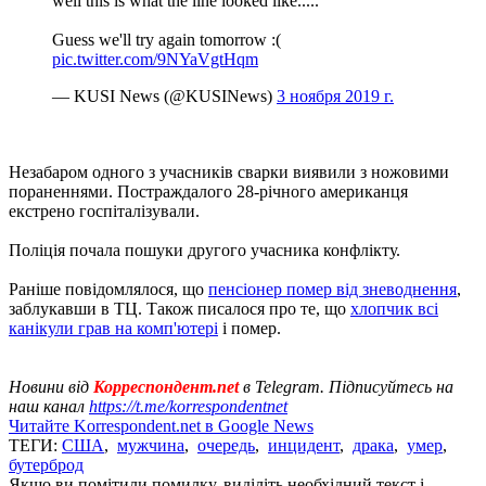
well this is what the line looked like.....
Guess we'll try again tomorrow :(
pic.twitter.com/9NYaVgtHqm
— KUSI News (@KUSINews)
3 ноября 2019 г.
Незабаром одного з учасників сварки виявили з ножовими
пораненнями. Постраждалого 28-річного американця
екстрено госпіталізували.
Поліція почала пошуки другого учасника конфлікту.
Раніше повідомлялося, що
пенсіонер помер від зневоднення
,
заблукавши в ТЦ. Також писалося про те, що
хлопчик всі
канікули грав на комп'ютері
і помер.
Новини від
Корреспондент.net
в Telegram. Підписуйтесь на
наш канал
https://t.me/korrespondentnet
Читайте Korrespondent.net в Google News
ТЕГИ:
США
,
мужчина
,
очередь
,
инцидент
,
драка
,
умер
,
бутерброд
Якщо ви помітили помилку, виділіть необхідний текст і