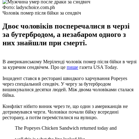
Фото: ladyschoice.com.ph
Чоловік помер після бійки за сендвіч
Двоє чоловіків посперечалися в черзі
за бутербродом, а незабаром одного з
них знайшли при смерті.
В американському Меріленді чоловік помер після бійки в черзі
за курячим сендвічем. Про це
пише
газета USA Today.
Інцидент стався в ресторані швидкого харчування Рopeyes
через спеціальний сендвіч. У чергу за бутербродом
вишикувалися десятки людей. Між двома чоловіками сталася
бійка.
Конфлікт нібито виник через те, що один з американців не
дотримувався черги. Чоловіки почали бійку всередині
ресторану, а потім перемістилися на вулицю.
The Popeyes Chicken Sandwich returned today and