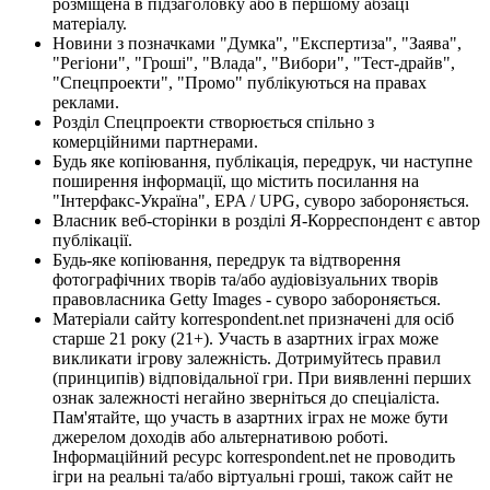
розміщена в підзаголовку або в першому абзаці
матеріалу.
Новини з позначками "Думка", "Експертиза", "Заява",
"Регіони", "Гроші", "Влада", "Вибори", "Тест-драйв",
"Спецпроекти", "Промо" публікуються на правах
реклами.
Розділ Спецпроекти створюється спільно з
комерційними партнерами.
Будь яке копіювання, публікація, передрук, чи наступне
поширення інформації, що містить посилання на
"Інтерфакс-Україна", EPA / UPG, суворо забороняється.
Власник веб-сторінки в розділі Я-Корреспондент є автор
публікації.
Будь-яке копіювання, передрук та відтворення
фотографічних творів та/або аудіовізуальних творів
правовласника Getty Images - суворо забороняється.
Матеріали сайту korrespondent.net призначені для осіб
старше 21 року (21+). Участь в азартних іграх може
викликати ігрову залежність. Дотримуйтесь правил
(принципів) відповідальної гри. При виявленні перших
ознак залежності негайно зверніться до спеціаліста.
Пам'ятайте, що участь в азартних іграх не може бути
джерелом доходів або альтернативою роботі.
Інформаційний ресурс korrespondent.net не проводить
ігри на реальні та/або віртуальні гроші, також сайт не