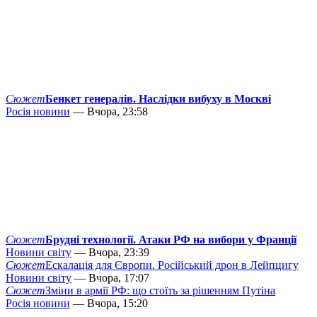
Сюжет
Бенкет генералів. Наслідки вибуху в Москві
Росія новини
— Вчора, 23:58
Сюжет
Брудні технології. Атаки РФ на вибори у Франції
Новини світу
— Вчора, 23:39
Сюжет
Ескалація для Європи. Російський дрон в Лейпцигу
Новини світу
— Вчора, 17:07
Сюжет
Зміни в армії РФ: що стоїть за рішенням Путіна
Росія новини
— Вчора, 15:20