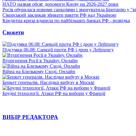
НАТО назвав обсяг допомоги Києву на 2026-2027 роки
Росія обурилася новими санкціями і звинуватила Британію у "в
Сікорський закликав збивати ракети РФ над Україною
Кредитна криза вдарила по найбільших банках РФ - розвідка
Сюжети
Підсумки 06.08: Санкції проти РФ і дрон у Лейпцигу
Вторгнення Росії в Україну. Онлайн
Війна на Близькому Сході. Онлайн
Бенкет генералів. Наслідки вибуху в Москві
Брудні технології. Атаки РФ на вибори у Франції
ВИБІР РЕДАКТОРА