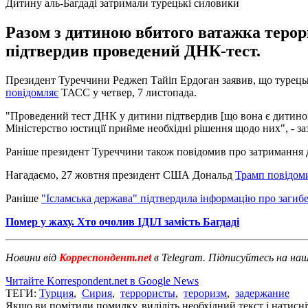
Дитину аль-Багдаді затримали турецькі силовики
Разом з дитиною вбитого ватажка терор
підтвердив проведений ДНК-тест.
Президент Туреччини Реджеп Тайіп Ердоган заявив, що турецьк
повідомляє
ТАСС у четвер, 7 листопада.
"Проведений тест ДНК у дитини підтвердив [що вона є дитиною а
Міністерство юстиції прийме необхідні рішення щодо них", - за
Раніше президент Туреччини також повідомив про затримання др
Нагадаємо, 27 жовтня президент США Дональд
Трамп повідоми
Раніше
"Ісламська держава" підтвердила інформацію про загибе
Помер у жаху. Хто очолив ІДІЛ замість Багдаді
Новини від
Корреспондент.net
в Telegram. Підписуйтесь на на
Читайте Korrespondent.net в Google News
ТЕГИ:
Турция
,
Сирия
,
террористы
,
тероризм
,
задержание
Якщо ви помітили помилку, виділіть необхідний текст і натисніт