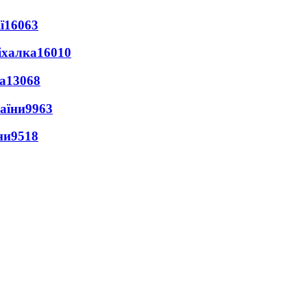
ї
16063
іхалка
16010
а
13068
раїни
9963
ни
9518