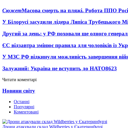
Сюжет
Масова смерть на пляжі. Робота ППО Росі
У Білорусі засудили лідера Ляпіса Трубецького М
Другий за день: у РФ поховали ще одного генерал
ЄС відзавтра змінює правила для чоловіків із Ук
У МЗС РФ відкинули можливість завершення вій
Залужний: Україна не вступить до НАТО
8623
Читати коментарі
Новини світу
Останні
Популярні
Коментовані
Дрони атакували склад Wildberries у Єкатеринбурзі