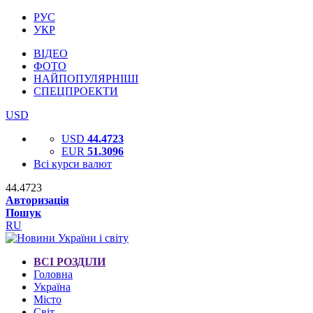
РУС
УКР
ВІДЕО
ФОТО
НАЙПОПУЛЯРНІШІ
СПЕЦПРОЕКТИ
USD
USD
44.4723
EUR
51.3096
Всі курси валют
44.4723
Авторизація
Пошук
RU
ВСІ РОЗДІЛИ
Головна
Україна
Місто
Світ