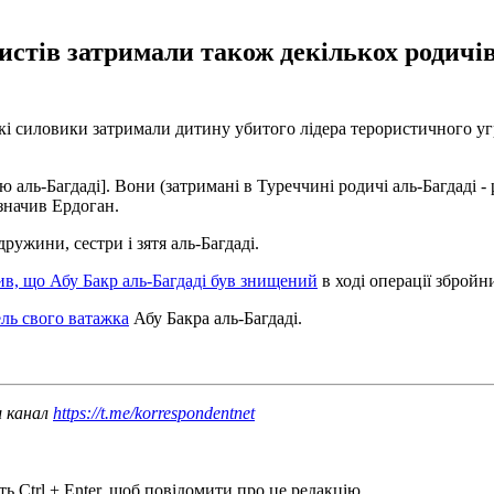
истів затримали також декількох родичів
і силовики затримали дитину убитого лідера терористичного угр
ль-Багдаді]. Вони (затримані в Туреччині родичі аль-Багдаді - 
значив Ердоган.
ужини, сестри і зятя аль-Багдаді.
в, що Абу Бакр аль-Багдаді був знищений
в ході операції збройн
ль свого ватажка
Абу Бакра аль-Багдаді.
ш канал
https://t.me/korrespondentnet
ь Ctrl + Enter, щоб повідомити про це редакцію.