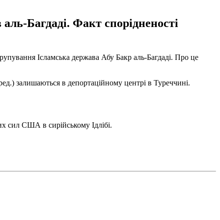
 аль-Багдаді. Факт спорідненості
упування Ісламська держава Абу Бакр аль-Багдаді. Про це
ред.) залишаються в депортаційному центрі в Туреччині.
их сил США в сирійському Ідлібі.