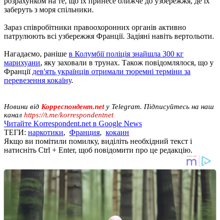
розрахунком на те, що їх принесе ближче до узбережжя, де їх
заберуть з моря спільники.
Зараз співробітники правоохоронних органів активно
патрулюють всі узбережжя Франції. Задіяні навіть вертольоти.
Нагадаємо, раніше
в Колумбії поліція знайшла 300 кг
марихуани
, яку заховали в трунах. Також повідомлялося, що у
Франції
дев'ять українців отримали тюремні терміни за
перевезення кокаїну
.
Новини від
Корреспондент.net
у Telegram. Підписуйтесь на наш
канал
https://t.me/korrespondentnet
Читайте Korrespondent.net в Google News
ТЕГИ:
наркотики
,
Франция
,
кокаин
Якщо ви помітили помилку, виділіть необхідний текст і
натисніть Ctrl + Enter, щоб повідомити про це редакцію.