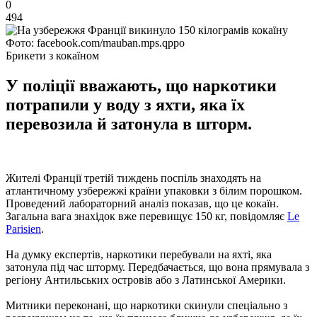
0
494
Фото: facebook.com/mauban.mps.qppo
Брикети з кокаїном
У поліції вважають, що наркотики
потрапили у воду з яхти, яка їх
перевозила й затонула в шторм.
Жителі Франції третій тиждень поспіль знаходять на
атлантичному узбережжі країни упаковки з білим порошком.
Проведений лабораторний аналіз показав, що це кокаїн.
Загальна вага знахідок вже перевищує 150 кг, повідомляє
Le
Parisien
.
На думку експертів, наркотики перебували на яхті, яка
затонула під час шторму. Передбачається, що вона прямувала з
регіону Антильських островів або з Латинської Америки.
Митники переконані, що наркотики скинули спеціально з