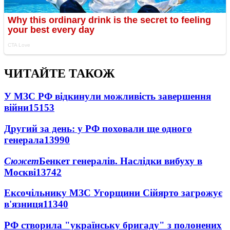
ЧИТАЙТЕ ТАКОЖ
У МЗС РФ відкинули можливість завершення
війни
15153
Другий за день: у РФ поховали ще одного
генерала
13990
Сюжет
Бенкет генералів. Наслідки вибуху в
Москві
13742
Ексочільнику МЗС Угорщини Сійярто загрожує
в'язниця
11340
РФ створила "українську бригаду" з полонених