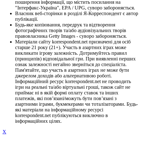
поширення інформації, що містить посилання на
"Інтерфакс-Україна", EPA / UPG, суворо забороняється.
Власник веб-сторінки в розділі Я-Корреспондент є автор
публікації.
Будь-яке копіювання, передрук та відтворення
фотографічних творів та/або аудіовізуальних творів
правовласника Getty Images - суворо забороняється.
Матеріали сайту korrespondent.net призначені для осіб
старше 21 року (21+). Участь в азартних іграх може
викликати ігрову залежність. Дотримуйтесь правил
(принципів) відповідальної гри. При виявленні перших
ознак залежності негайно зверніться до спеціаліста.
Пам'ятайте, що участь в азартних іграх не може бути
джерелом доходів або альтернативою роботі.
Інформаційний ресурс korrespondent.net не проводить
ігри на реальні та/або віртуальні гроші, також сайт не
приймає ні в якій формі оплату ставок та інших
платежів, які пов’язані/можуть бути пов’язані з
азартними іграми, букмекерами чи тоталізаторами. Будь-
які матеріали на інформаційному ресурсі
korrespondent.net публікуються виключно в
інформаційних цілях.
X