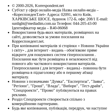
© 2000-2026, Korrespondent.net
Суб'єкт у сфері онлайн-медіа Назва онлайн-медіа –
«КореспонденТ.net» Адреса: 02091, місто Київ,
ХАРКІВСЬКЕ ШОСЕ, будинок 172-Б, офіс 208/1 E-mail:
sunlight@mediadim.com.ua
Телефон: 044-205-43-00
Ідентифікатор медіа – R40-06068
Використання будь-яких матеріалів, розміщених на
сайті, дозволяється за умови посилання на
Корреспондент.net.
При копіюванні матеріалів зі сторінки « Новини України
і світу» , для інтернет - видань - обов'язкове пряме
відкрите для пошукових систем гіперпосилання .
Посилання має бути розміщена в незалежності від
повного або часткового використання матеріалів.
Гіперпосилання ( для інтернет - видань) - повинна бути
розміщена в підзаголовку або в першому абзаці
матеріалу.
Новини з позначками "Думка", "Експертиза", "Заява",
"Регіони", "Гроші", "Влада", "Вибори", "Тест-драйв",
"Спецпроекти", "Промо" публікуються на правах
реклами.
Розділ Спецпроекти створюється спільно з
комерційними партнерами.
Будь яке копіювання, публікація, передрук, чи наступне