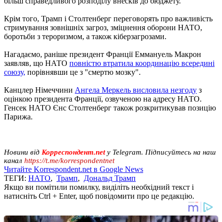
більш справедливого розподілу внесків до бюджету.
Крім того, Трамп і Столтенберг переговорять про важливість
стримування зовнішніх загроз, зміцнення оборони НАТО,
боротьби з тероризмом, а також кіберзагрозами.
Нагадаємо, раніше президент Франції Еммануель Макрон
заявляв, що НАТО
повністю втратила координацію всередині
союзу,
порівнявши це з "смертю мозку".
Канцлер Німеччини
Ангела Меркель висловила незгоду
з
оцінкою президента Франції, озвученою на адресу НАТО.
Генсек НАТО Єнс Столтенберг також розкритикував позицію
Парижа.
Новини від
Корреспондент.net
у Telegram. Підписуйтесь на наш
канал
https://t.me/korrespondentnet
Читайте Korrespondent.net в Google News
ТЕГИ:
НАТО
,
Трамп
,
Дональд Трамп
Якщо ви помітили помилку, виділіть необхідний текст і
натисніть Ctrl + Enter, щоб повідомити про це редакцію.