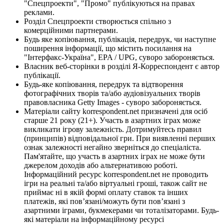
"Спецпроекти", "Промо" публікуються на правах
реклами.
Розділ Спецпроекти створюється спільно з
комерційними партнерами.
Будь яке копіювання, публікація, передрук, чи наступне
поширення інформації, що містить посилання на
"Інтерфакс-Україна", EPA / UPG, суворо забороняється.
Власник веб-сторінки в розділі Я-Корреспондент є автор
публікації.
Будь-яке копіювання, передрук та відтворення
фотографічних творів та/або аудіовізуальних творів
правовласника Getty Images - суворо забороняється.
Матеріали сайту korrespondent.net призначені для осіб
старше 21 року (21+). Участь в азартних іграх може
викликати ігрову залежність. Дотримуйтесь правил
(принципів) відповідальної гри. При виявленні перших
ознак залежності негайно зверніться до спеціаліста.
Пам'ятайте, що участь в азартних іграх не може бути
джерелом доходів або альтернативою роботі.
Інформаційний ресурс korrespondent.net не проводить
ігри на реальні та/або віртуальні гроші, також сайт не
приймає ні в якій формі оплату ставок та інших
платежів, які пов’язані/можуть бути пов’язані з
азартними іграми, букмекерами чи тоталізаторами. Будь-
які матеріали на інформаційному ресурсі