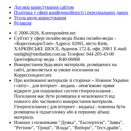
Договір користування сайтом
Політика у сфері конфіденційності і персональних даних
Угода щодо користування
Редакція
© 2000-2026, Korrespondent.net
Суб'єкт у сфері онлайн-медіа Назва онлайн-медіа –
«КореспонденТ.net» Адреса: 02091, місто Київ,
ХАРКІВСЬКЕ ШОСЕ, будинок 172-Б, офіс 208/1 E-mail:
sunlight@mediadim.com.ua
Телефон: 044-205-43-00
Ідентифікатор медіа – R40-06068
Використання будь-яких матеріалів, розміщених на
сайті, дозволяється за умови посилання на
Корреспондент.net.
При копіюванні матеріалів зі сторінки « Новини України
і світу» , для інтернет - видань - обов'язкове пряме
відкрите для пошукових систем гіперпосилання .
Посилання має бути розміщена в незалежності від
повного або часткового використання матеріалів.
Гіперпосилання ( для інтернет - видань) - повинна бути
розміщена в підзаголовку або в першому абзаці
матеріалу.
Новини з позначками "Думка", "Експертиза", "Заява",
"Регіони", "Гроші", "Влада", "Вибори", "Тест-драйв",