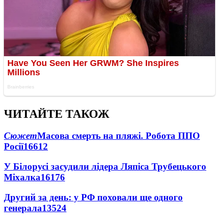
ЧИТАЙТЕ ТАКОЖ
Сюжет
Масова смерть на пляжі. Робота ППО
Росії
16612
У Білорусі засудили лідера Ляпіса Трубецького
Міхалка
16176
Другий за день: у РФ поховали ще одного
генерала
13524