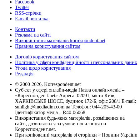
Facebook
Twitter
RSS-стрічки
E-mail розсилка
Контакти
Реклама на сайті
Використання матеріалів korrespondent.net
Правила користування сайтом
Договір користування сайтом
Політика у сфері конфіденційності і персональних даних
Угода щодо користування
Редакція
© 2000-2026, Korrespondent.net
Суб'єкт у сфері онлайн-медіа Назва онлайн-медіа –
«КореспонденТ.net» Адреса: 02091, місто Київ,
ХАРКІВСЬКЕ ШОСЕ, будинок 172-Б, офіс 208/1 E-mail:
sunlight@mediadim.com.ua
Телефон: 044-205-43-00
Ідентифікатор медіа – R40-06068
Використання будь-яких матеріалів, розміщених на
сайті, дозволяється за умови посилання на
Корреспондент.net.
При копіюванні матеріалів зі сторінки « Новини України