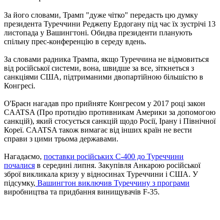
За його словами, Трамп "дуже чітко" передасть цю думку
президента Туреччини Реджепу Ердогану під час їх зустрічі 13
листопада у Вашингтоні. Обидва президенти планують
спільну прес-конференцію в середу вдень.
За словами радника Трампа, якщо Туреччина не відмовиться
від російської системи, вона, швидше за все, зіткнеться з
санкціями США, підтриманими двопартійною більшістю в
Конгресі.
О'Браєн нагадав про прийняте Конгресом у 2017 році закон
CAATSA (Про протидію противникам Америки за допомогою
санкцій), який стосується санкцій щодо Росії, Ірану і Північної
Кореї. CAATSA також вимагає від інших країн не вести
справи з цими трьома державами.
Нагадаємо,
поставки російських С-400 до Туреччини
почалися
в середині липня. Закупівля Анкарою російської
зброї викликала кризу у відносинах Туреччини і США. У
підсумку,
Вашингтон виключив Туреччину з програми
виробництва та придбання винищувачів F-35.