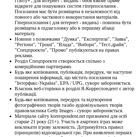
і світу» , для інтернет - видань - обов'язкове пряме
відкрите для пошукових систем гіперпосилання .
Посилання має бути розміщена в незалежності від
повного або часткового використання матеріалів.
Гіперпосилання ( для інтернет - видань) - повинна бути
розміщена в підзаголовку або в першому абзаці
матеріалу.
Новини з позначками "Думка", "Експертиза", "Заява",
"Регіони", "Гроші", "Влада", "Вибори", "Тест-драйв",
"Спецпроекти", "Промо" публікуються на правах
реклами.
Розділ Спецпроекти створюється спільно з
комерційними партнерами.
Будь яке копіювання, публікація, передрук, чи наступне
поширення інформації, що містить посилання на
"Інтерфакс-Україна", EPA / UPG, суворо забороняється.
Власник веб-сторінки в розділі Я-Корреспондент є автор
публікації.
Будь-яке копіювання, передрук та відтворення
фотографічних творів та/або аудіовізуальних творів
правовласника Getty Images - суворо забороняється.
Матеріали сайту korrespondent.net призначені для осіб
старше 21 року (21+). Участь в азартних іграх може
викликати ігрову залежність. Дотримуйтесь правил
(принципів) відповідальної гри. При виявленні перших