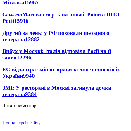
Міхалка
15967
Сюжет
Масова смерть на пляжі. Робота ППО
Росії
15916
Другий за день: у РФ поховали ще одного
генерала
12882
Вибух у Москві: Італія відповіла Росії на її
заяви
12296
ЄС відзавтра змінює правила для чоловіків із
України
9940
ЗМІ: У ресторані в Москві загинула дочка
генерала
9384
Читати коментарі
Повна версія сайту