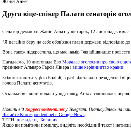
Жанін Аньєс
Друга віце-спікер Палати сенаторів ого
Сенатор-демократ Жанін Аньєс у вівторок, 12 листопада, взяла
"Я негайно беру на себе обов'язки глави держави відповідно до 
Вона також підкреслила, що має намір "якнайшвидше провести
Нагадаємо, 10 листопада Ево
Моралес оголосив про свою відст
президент Альваро Гарсіа Лінера і
вище керівництво країни
.
Згідно з конституцією Болівії, в разі відставки президента і в
голова Палати депутатів.
Оскільки всі вони подали у відставку, Аньєс залишилася першо
Новини від
Корреспондент.net
у Telegram. Підписуйтесь на на
Читайте Korrespondent.net в Google News
ТЕГИ:
президент
,
Боливия
Якщо ви помітили помилку, виділіть необхідний текст і натисніт