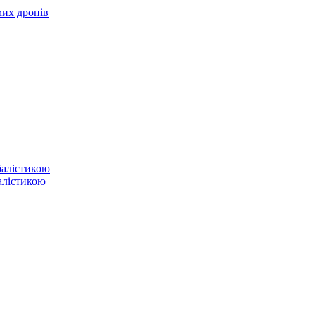
мих дронів
балістикою