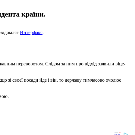
идента країни.
повідомляє
Интерфакс
.
ржавним переворотом. Слідом за ним про відхід заявили віце-
кщо зі своєї посади йде і він, то державу тимчасово очолює
вою.