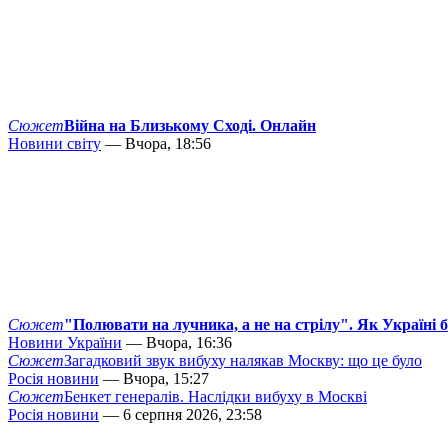
Сюжет
Війна на Близькому Сході. Онлайн
Новини світу
— Вчора, 18:56
Сюжет
"Полювати на лучника, а не на стрілу". Як Україні 
Новини України
— Вчора, 16:36
Сюжет
Загадковий звук вибуху налякав Москву: що це було
Росія новини
— Вчора, 15:27
Сюжет
Бенкет генералів. Наслідки вибуху в Москві
Росія новини
— 6 серпня 2026, 23:58