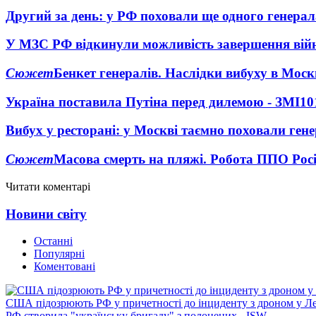
Другий за день: у РФ поховали ще одного генерал
У МЗС РФ відкинули можливість завершення вій
Сюжет
Бенкет генералів. Наслідки вибуху в Моск
Україна поставила Путіна перед дилемою - ЗМІ
10
Вибух у ресторані: у Москві таємно поховали ген
Сюжет
Масова смерть на пляжі. Робота ППО Росі
Читати коментарі
Новини світу
Останні
Популярні
Коментовані
США підозрюють РФ у причетності до інциденту з дроном у Л
РФ створила "українську бригаду" з полонених - ISW