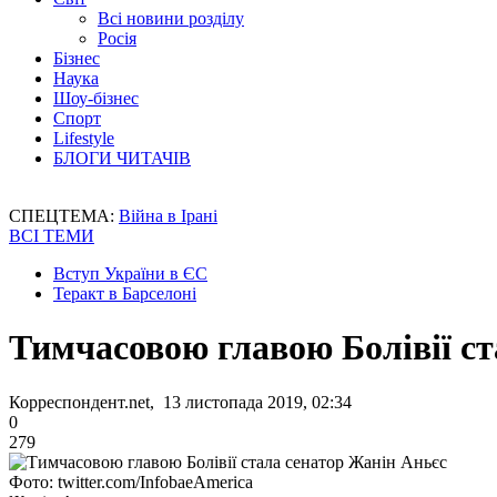
Всі новини розділу
Росія
Бізнес
Наука
Шоу-бізнес
Спорт
Lifestyle
БЛОГИ ЧИТАЧІВ
СПЕЦТЕМА:
Війна в Ірані
ВСІ ТЕМИ
Вступ України в ЄС
Теракт в Барселоні
Тимчасовою главою Болівії ст
Корреспондент.net, 13 листопада 2019, 02:34
0
279
Фото: twitter.com/InfobaeAmerica