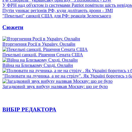
У ФРН над об'єктом із системами Patriot помітили шість невідо
Путін уникає регіонів РФ, куди долітають дрони - ЗМІ
"Пекельні" санкції США для РФ: реакція Зеленського
Сюжети
Вторгнення Росії в Україну. Онлайн
Пекельні санкції. Рішення Сената США
Війна на Близькому Сході. Онлайн
"Полювати на лучника, а не на стрілу". Як Україні боротись з 
Загадковий звук вибуху налякав Москву: що це було
ВИБІР РЕДАКТОРА