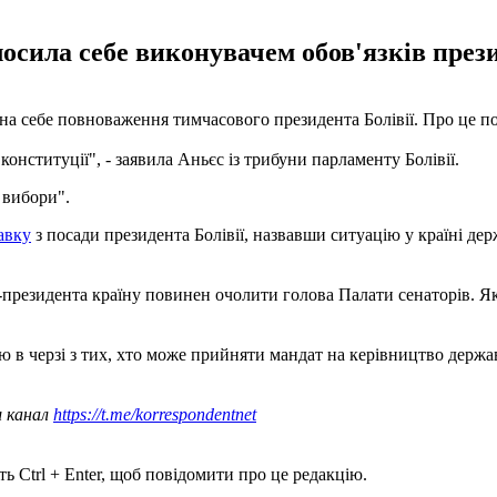
лосила себе виконувачем обов'язків през
 на себе повноваження тимчасового президента Болівії. Про це 
конституції", - заявила Аньєс із трибуни парламенту Болівії.
 вибори".
авку
з посади президента Болівії, назвавши ситуацію у країні де
іце-президента країну повинен очолити голова Палати сенаторів. Я
ю в черзі з тих, хто може прийняти мандат на керівництво держа
ш канал
https://t.me/korrespondentnet
ь Ctrl + Enter, щоб повідомити про це редакцію.