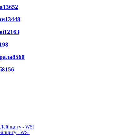
а
13652
ни
13448
ві
12163
198
ерала
8560
ї
8156
ейпцигу - WSJ