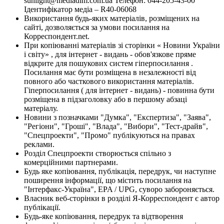
sunlight@mediadim.com.ua
Телефон: 044-205-43-00
Ідентифікатор медіа – R40-06068
Використання будь-яких матеріалів, розміщених на
сайті, дозволяється за умови посилання на
Корреспондент.net.
При копіюванні матеріалів зі сторінки « Новини України
і світу» , для інтернет - видань - обов'язкове пряме
відкрите для пошукових систем гіперпосилання .
Посилання має бути розміщена в незалежності від
повного або часткового використання матеріалів.
Гіперпосилання ( для інтернет - видань) - повинна бути
розміщена в підзаголовку або в першому абзаці
матеріалу.
Новини з позначками "Думка", "Експертиза", "Заява",
"Регіони", "Гроші", "Влада", "Вибори", "Тест-драйв",
"Спецпроекти", "Промо" публікуються на правах
реклами.
Розділ Спецпроекти створюється спільно з
комерційними партнерами.
Будь яке копіювання, публікація, передрук, чи наступне
поширення інформації, що містить посилання на
"Інтерфакс-Україна", EPA / UPG, суворо забороняється.
Власник веб-сторінки в розділі Я-Корреспондент є автор
публікації.
Будь-яке копіювання, передрук та відтворення