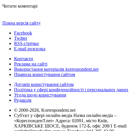
Читати коментарі
Повна версія сайту
Facebook
Twitter
RSS-стрічки
E-mail розсилка
Контакти
Реклама на сайті
Використання матеріалів korrespondent.net
Правила користування сайтом
Договір користування сайтом
Політика у сфері конфіденційності і персональних даних
Угода щодо користування
Редакція
© 2000-2026, Korrespondent.net
Суб'єкт у сфері онлайн-медіа Назва онлайн-медіа –
«КореспонденТ.net» Адреса: 02091, місто Київ,
ХАРКІВСЬКЕ ШОСЕ, будинок 172-Б, офіс 208/1 E-mail: