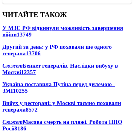
ЧИТАЙТЕ ТАКОЖ
У МЗС РФ відкинули можливість завершення
війни
13749
Другий за день: у РФ поховали ще одного
генерала
13706
Сюжет
Бенкет генералів. Наслідки вибуху в
Москві
12357
Україна поставила Путіна перед дилемою -
ЗМІ
10255
Вибух у ресторані: у Москві таємно поховали
генерала
8572
Сюжет
Масова смерть на пляжі. Робота ППО
Росії
8186