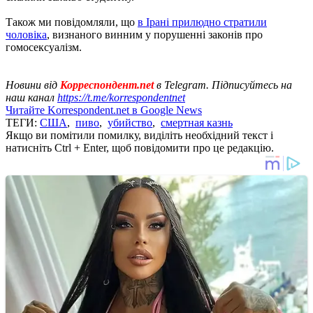
Також ми повідомляли, що
в Ірані прилюдно стратили
чоловіка
, визнаного винним у порушенні законів про
гомосексуалізм.
Новини від
Корреспондент.net
в Telegram. Підписуйтесь на
наш канал
https://t.me/korrespondentnet
Читайте Korrespondent.net в Google News
ТЕГИ:
США
,
пиво
,
убийство
,
смертная казнь
Якщо ви помітили помилку, виділіть необхідний текст і
натисніть Ctrl + Enter, щоб повідомити про це редакцію.