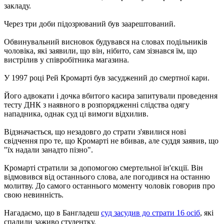
закладу.
Через три доби підозрюваний був заарештований.
Обвинувальний висновок будувався на словах подільників
чоловіка, які заявили, що він, нібито, сам зізнався їм, що
вистрілив у співробітника магазина.
У 1997 році Рей Кромарті був засуджений до смертної кари.
Його адвокати і дочка вбитого касира запитували проведення
тесту ДНК з наявного в розпорядженні слідства одягу
нападника, однак суд ці вимоги відхилив.
Відзначається, що незадовго до страти з'явилися нові
свідчення про те, що Кромарті не вбивав, але суддя заявив, що
"їх надали занадто пізно".
Кромарті стратили за допомогою смертельної ін'єкції. Він
відмовився від останнього слова, але погодився на останню
молитву. До самого останнього моменту чоловік говорив про
свою невинність.
Нагадаємо, що в Бангладеш
суд засудив до страти 16 осіб
, які
спалили заживо студентку.