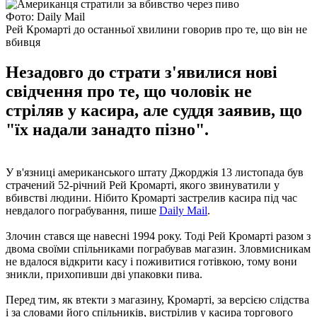
Фото: Daily Mail
Рей Кромарті до останньої хвилини говорив про те, що він не
вбивця
Незадовго до страти з'явилися нові
свідчення про те, що чоловік не
стріляв у касира, але суддя заявив, що
"їх надали занадто пізно".
У в'язниці американського штату Джорджія 13 листопада був
страчений 52-річний Рей Кромарті, якого звинуватили у
вбивстві людини. Нібито Кромарті застрелив касира під час
невдалого пограбування, пише
Daily Mail
.
Злочин стався ще навесні 1994 року. Тоді Рей Кромарті разом з
двома своїми спільниками пограбував магазин. Зловмисникам
не вдалося відкрити касу і поживитися готівкою, тому вони
зникли, прихопивши дві упаковки пива.
Перед тим, як втекти з магазину, Кромарті, за версією слідства
і за словами його спільників, вистрілив у касира торгового