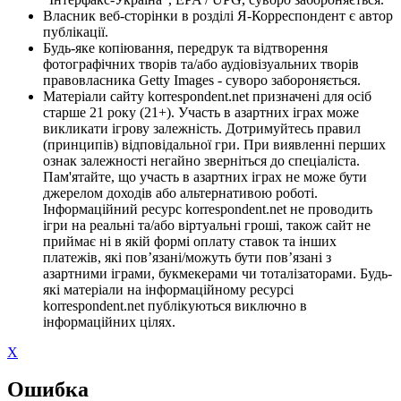
Власник веб-сторінки в розділі Я-Корреспондент є автор
публікації.
Будь-яке копіювання, передрук та відтворення
фотографічних творів та/або аудіовізуальних творів
правовласника Getty Images - суворо забороняється.
Матеріали сайту korrespondent.net призначені для осіб
старше 21 року (21+). Участь в азартних іграх може
викликати ігрову залежність. Дотримуйтесь правил
(принципів) відповідальної гри. При виявленні перших
ознак залежності негайно зверніться до спеціаліста.
Пам'ятайте, що участь в азартних іграх не може бути
джерелом доходів або альтернативою роботі.
Інформаційний ресурс korrespondent.net не проводить
ігри на реальні та/або віртуальні гроші, також сайт не
приймає ні в якій формі оплату ставок та інших
платежів, які пов’язані/можуть бути пов’язані з
азартними іграми, букмекерами чи тоталізаторами. Будь-
які матеріали на інформаційному ресурсі
korrespondent.net публікуються виключно в
інформаційних цілях.
X
Ошибка