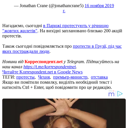
— Jonathan Crane (@jonathancrane5)
16 ноября 2019
г.
Нагадаємо, сьогодні
в Парижі протестують у річницю
"жовтих жилетів"
. На вихідні заплановано близько 200 акцій
протестів.
Також сьогодні повідомляється про
протести в Грузії, під час
яких постраждали люди
.
Новини від
Корреспондент.net
у Telegram. Підписуйтесь на
наш канал
https://t.me/korrespondentnet
.
Читайте Korrespondent.net в Google News
ТЕГИ:
протесты
,
Чехия
,
премьер-министр
,
отставка
Якщо ви помітили помилку, виділіть необхідний текст і
натисніть Ctrl + Enter, щоб повідомити про це редакцію.