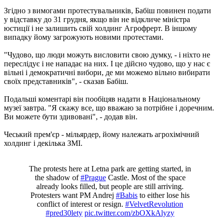
Згідно з вимогами протестувальників, Бабіш повинен подати
у відставку до 31 грудня, якщо він не відкличе міністра
юстиції і не залишить свій холдинг Агрофрерт. В іншому
випадку йому загрожують новими протестами.
"Чудово, що люди можуть висловити свою думку, - і ніхто не
переслідує і не нападає на них. І це дійсно чудово, що у нас є
вільні і демократичні вибори, де ми можемо вільно вибирати
своїх представників", - сказав Бабіш.
Подальші коментарі він пообіцяв надати в Національному
музеї завтра. "Я скажу все, що вважаю за потрібне і доречним.
Ви можете бути здивовані", - додав він.
Чеський прем'єр - мільярдер, йому належать агрохімічний
холдинг і декілька ЗМІ.
The protests here at Letna park are getting started, in
the shadow of
#Prague
Castle. Most of the space
already looks filled, but people are still arriving.
Protesters want PM Andrej
#Babis
to either lose his
conflict of interest or resign.
#VelvetRevolution
#pred30lety
pic.twitter.com/zbOXkAlyzy