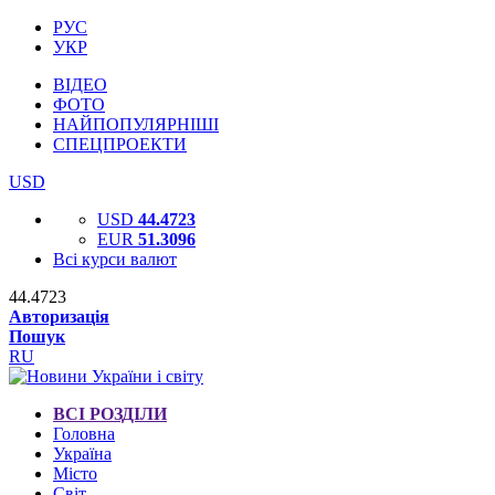
РУС
УКР
ВІДЕО
ФОТО
НАЙПОПУЛЯРНІШІ
СПЕЦПРОЕКТИ
USD
USD
44.4723
EUR
51.3096
Всі курси валют
44.4723
Авторизація
Пошук
RU
ВСІ РОЗДІЛИ
Головна
Україна
Місто
Світ