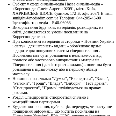
Суб'єкт у сфері онлайн-медіа Назва онлайн-медіа –
«КореспонденТ.net» Адреса: 02091, місто Київ,
ХАРКІВСЬКЕ ШОСЕ, будинок 172-Б, офіс 208/1 E-mail:
sunlight@mediadim.com.ua
Телефон: 044-205-43-00
Ідентифікатор медіа – R40-06068
Використання будь-яких матеріалів, розміщених на
сайті, дозволяється за умови посилання на
Корреспондент.net.
При копіюванні матеріалів зі сторінки « Новини України
і світу» , для інтернет - видань - обов'язкове пряме
відкрите для пошукових систем гіперпосилання .
Посилання має бути розміщена в незалежності від
повного або часткового використання матеріалів.
Гіперпосилання ( для інтернет - видань) - повинна бути
розміщена в підзаголовку або в першому абзаці
матеріалу.
Новини з позначками "Думка", "Експертиза", "Заява",
"Регіони", "Гроші", "Влада", "Вибори", "Тест-драйв",
"Спецпроекти", "Промо" публікуються на правах
реклами.
Розділ Спецпроекти створюється спільно з
комерційними партнерами.
Будь яке копіювання, публікація, передрук, чи наступне
поширення інформації, що містить посилання на
"Інтерфакс-Україна", EPA / UPG, суворо забороняється.