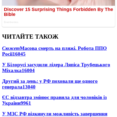
ЧИТАЙТЕ ТАКОЖ
Сюжет
Масова смерть на пляжі. Робота ППО
Росії
16045
У Білорусі засудили лідера Ляпіса Трубецького
Міхалка
16004
Другий за день: у РФ поховали ще одного
генерала
13040
ЄС відзавтра змінює правила для чоловіків із
України
9961
У МЗС РФ відкинули можливість завершення