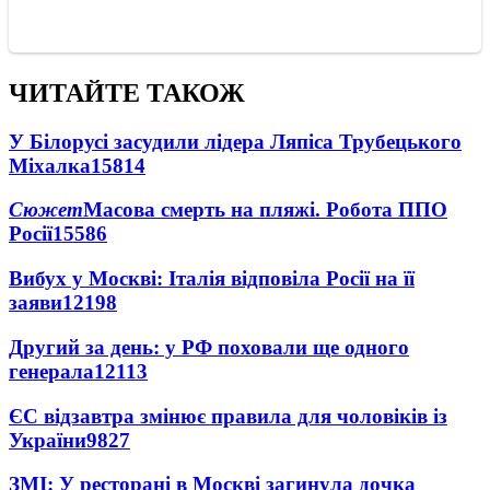
ЧИТАЙТЕ ТАКОЖ
У Білорусі засудили лідера Ляпіса Трубецького
Міхалка
15814
Сюжет
Масова смерть на пляжі. Робота ППО
Росії
15586
Вибух у Москві: Італія відповіла Росії на її
заяви
12198
Другий за день: у РФ поховали ще одного
генерала
12113
ЄС відзавтра змінює правила для чоловіків із
України
9827
ЗМІ: У ресторані в Москві загинула дочка