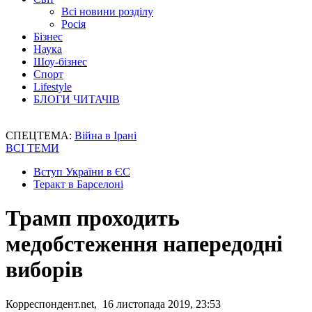
Всі новини розділу
Росія
Бізнес
Наука
Шоу-бізнес
Спорт
Lifestyle
БЛОГИ ЧИТАЧІВ
СПЕЦТЕМА:
Війна в Ірані
ВСІ ТЕМИ
Вступ України в ЄС
Теракт в Барселоні
Трамп проходить
медобстеження напередодні
виборів
Корреспондент.net, 16 листопада 2019, 23:53