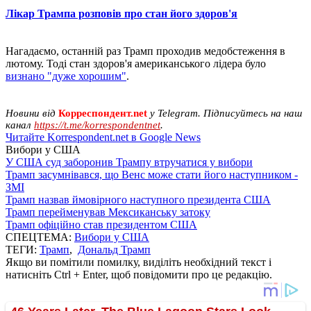
Лікар Трампа розповів про стан його здоров'я
Нагадаємо, останній раз Трамп проходив медобстеження в
лютому. Тоді стан здоров'я американського лідера було
визнано "дуже хорошим"
.
Новини від
Корреспондент.net
у Telegram. Підписуйтесь на наш
канал
https://t.me/korrespondentnet
.
Читайте Korrespondent.net в Google News
Вибори у США
У США суд заборонив Трампу втручатися у вибори
Трамп засумнівався, що Венс може стати його наступником -
ЗМІ
Трамп назвав ймовірного наступного президента США
Трамп перейменував Мексиканську затоку
Трамп офіційно став президентом США
СПЕЦТЕМА:
Вибори у США
ТЕГИ:
Трамп
,
Дональд Трамп
Якщо ви помітили помилку, виділіть необхідний текст і
натисніть Ctrl + Enter, щоб повідомити про це редакцію.