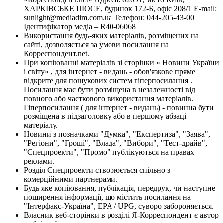
ХАРКІВСЬКЕ ШОСЕ, будинок 172-Б, офіс 208/1 E-mail:
sunlight@mediadim.com.ua
Телефон: 044-205-43-00
Ідентифікатор медіа – R40-06068
Використання будь-яких матеріалів, розміщених на
сайті, дозволяється за умови посилання на
Корреспондент.net.
При копіюванні матеріалів зі сторінки « Новини України
і світу» , для інтернет - видань - обов'язкове пряме
відкрите для пошукових систем гіперпосилання .
Посилання має бути розміщена в незалежності від
повного або часткового використання матеріалів.
Гіперпосилання ( для інтернет - видань) - повинна бути
розміщена в підзаголовку або в першому абзаці
матеріалу.
Новини з позначками "Думка", "Експертиза", "Заява",
"Регіони", "Гроші", "Влада", "Вибори", "Тест-драйв",
"Спецпроекти", "Промо" публікуються на правах
реклами.
Розділ Спецпроекти створюється спільно з
комерційними партнерами.
Будь яке копіювання, публікація, передрук, чи наступне
поширення інформації, що містить посилання на
"Інтерфакс-Україна", EPA / UPG, суворо забороняється.
Власник веб-сторінки в розділі Я-Корреспондент є автор