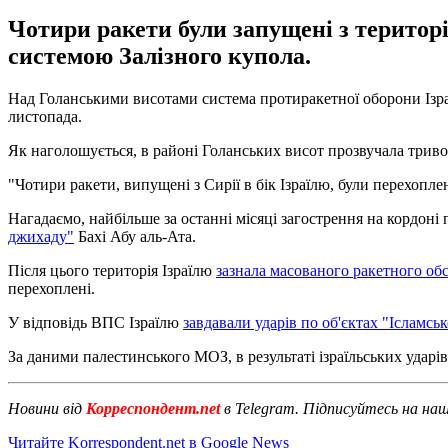
Чотири ракети були запущені з територі
системою Залізного купола.
Над Голанськими висотами система протиракетної оборони Ізраї
листопада.
Як наголошується, в районі Голанських висот прозвучала трив
"Чотири ракети, випущені з Сирії в бік Ізраїлю, були перехопле
Нагадаємо, найбільше за останні місяці загострення на кордоні 
джихаду"
Бахі Абу аль-Ата.
Після цього територія Ізраїлю
зазнала масованого ракетного обс
перехоплені.
У відповідь ВПС Ізраїлю
завдавали ударів по об'єктах "Ісламсь
За даними палестинського МОЗ, в результаті ізраїльських ударі
Новини від
Корреспондент.net
в Telegram. Підписуйтесь на на
Читайте Korrespondent.net в Google News