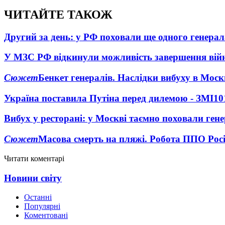
ЧИТАЙТЕ ТАКОЖ
Другий за день: у РФ поховали ще одного генерал
У МЗС РФ відкинули можливість завершення вій
Сюжет
Бенкет генералів. Наслідки вибуху в Моск
Україна поставила Путіна перед дилемою - ЗМІ
10
Вибух у ресторані: у Москві таємно поховали ген
Сюжет
Масова смерть на пляжі. Робота ППО Росі
Читати коментарі
Новини світу
Останні
Популярні
Коментовані