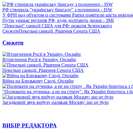
РФ створила "українську бригаду" з полонених - ISW
У ФРН над об'єктом із системами Patriot помітили шість невідо
Путін уникає регіонів РФ, куди долітають дрони - ЗМІ
"Пекельні" санкції США для РФ: реакція Зеленського
Сюжет
Пекельні санкції. Рішення Сената США
Сюжети
Вторгнення Росії в Україну. Онлайн
Пекельні санкції. Рішення Сената США
Війна на Близькому Сході. Онлайн
"Полювати на лучника, а не на стрілу". Як Україні боротись з 
Загадковий звук вибуху налякав Москву: що це було
ВИБІР РЕДАКТОРА