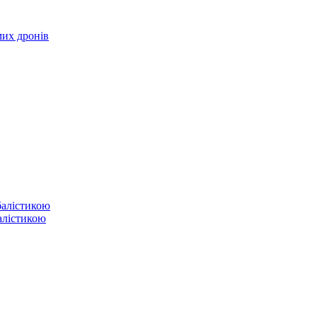
мих дронів
балістикою