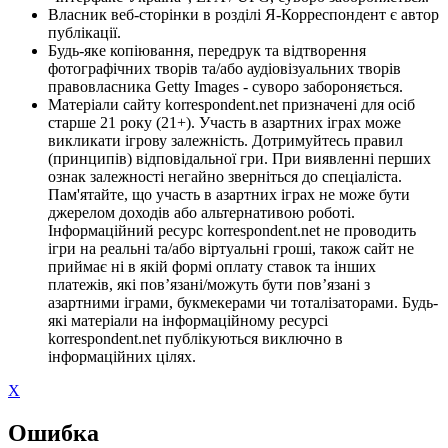
Власник веб-сторінки в розділі Я-Корреспондент є автор
публікації.
Будь-яке копіювання, передрук та відтворення
фотографічних творів та/або аудіовізуальних творів
правовласника Getty Images - суворо забороняється.
Матеріали сайту korrespondent.net призначені для осіб
старше 21 року (21+). Участь в азартних іграх може
викликати ігрову залежність. Дотримуйтесь правил
(принципів) відповідальної гри. При виявленні перших
ознак залежності негайно зверніться до спеціаліста.
Пам'ятайте, що участь в азартних іграх не може бути
джерелом доходів або альтернативою роботі.
Інформаційний ресурс korrespondent.net не проводить
ігри на реальні та/або віртуальні гроші, також сайт не
приймає ні в якій формі оплату ставок та інших
платежів, які пов’язані/можуть бути пов’язані з
азартними іграми, букмекерами чи тоталізаторами. Будь-
які матеріали на інформаційному ресурсі
korrespondent.net публікуються виключно в
інформаційних цілях.
X
Ошибка