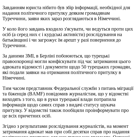
Завданням юриста нібито був збір інформації, необхідної для
надання політичного притулку деяким громадянам
Туреччини, заяви яких зараз розглядаються в Німеччині.
У коло його завдань входило з'ясувати, чи ведуться проти цих
осіб (а серед них є і курдські активісти) розслідування на
батьківщині і чи загрожує їм арешт у разі повернення до
Туреччини.
За даними ЗМІ, в Берліні побоюються, що турецькі
правоохоронці могли конфіскувати під час затримання цього
адвоката відомості і документи щодо 50 турецьких громадян,
які подали заявки на отримання політичного притулку в
Німеччині.
Тим часом представник Федеральної служби з питань міграції
та біженців (BAMF) повідомив журналістам, що у відомстві
виходять з того, що в руки турецької влади потрапила
інформація щодо самих справ з видачі статусу шукача
притулку. У відомстві також пообіцяли проінформувати про
це всіх причетних осіб.
Згідно з результатами розслідування журналістів, на момент
затримання адвокат мав при собі десятки справ про надання