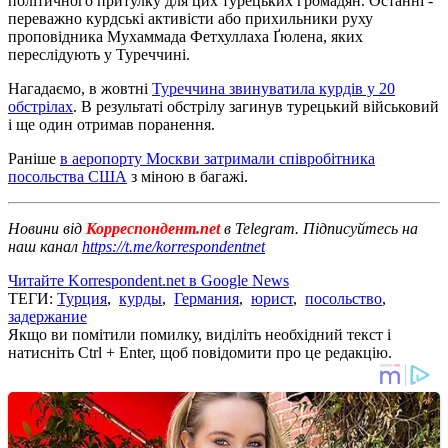
політичного притулку для цих турецьких громадян. Останні -
переважно курдські активісти або прихильники руху
проповідника Мухаммада Фетхуллаха Ґюлена, яких
переслідують у Туреччині.
Нагадаємо, в жовтні
Туреччина звинуватила курдів у 20
обстрілах
. В результаті обстрілу загинув турецький військовий
і ще один отримав поранення.
Раніше
в аеропорту Москви затримали співробітника
посольства США
з міною в багажі.
Новини від
Корреспондент.net
в Telegram. Підписуйтесь на
наш канал
https://t.me/korrespondentnet
Читайте Korrespondent.net в Google News
ТЕГИ:
Турция
,
курды
,
Германия
,
юрист
,
посольство
,
задержание
Якщо ви помітили помилку, виділіть необхідний текст і
натисніть Ctrl + Enter, щоб повідомити про це редакцію.