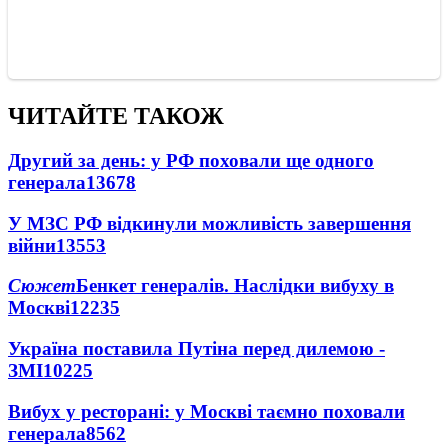
ЧИТАЙТЕ ТАКОЖ
Другий за день: у РФ поховали ще одного
генерала
13678
У МЗС РФ відкинули можливість завершення
війни
13553
Сюжет
Бенкет генералів. Наслідки вибуху в
Москві
12235
Україна поставила Путіна перед дилемою -
ЗМІ
10225
Вибух у ресторані: у Москві таємно поховали
генерала
8562