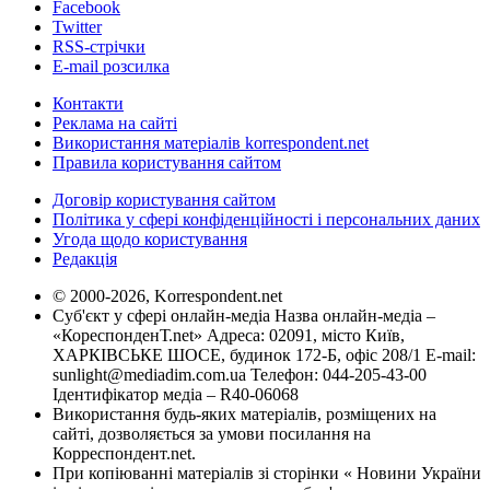
Facebook
Twitter
RSS-стрічки
E-mail розсилка
Контакти
Реклама на сайті
Використання матеріалів korrespondent.net
Правила користування сайтом
Договір користування сайтом
Політика у сфері конфіденційності і персональних даних
Угода щодо користування
Редакція
© 2000-2026, Korrespondent.net
Суб'єкт у сфері онлайн-медіа Назва онлайн-медіа –
«КореспонденТ.net» Адреса: 02091, місто Київ,
ХАРКІВСЬКЕ ШОСЕ, будинок 172-Б, офіс 208/1 E-mail:
sunlight@mediadim.com.ua
Телефон: 044-205-43-00
Ідентифікатор медіа – R40-06068
Використання будь-яких матеріалів, розміщених на
сайті, дозволяється за умови посилання на
Корреспондент.net.
При копіюванні матеріалів зі сторінки « Новини України