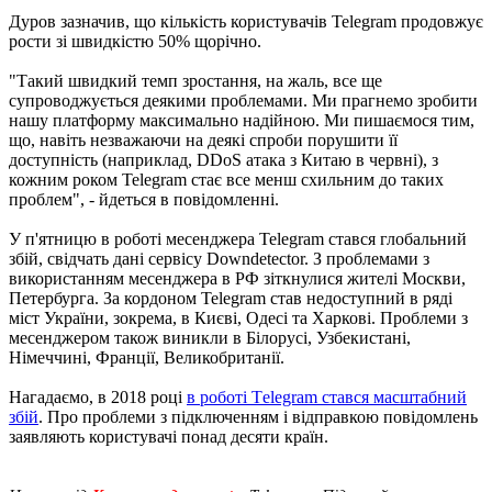
Дуров зазначив, що кількість користувачів Telegram продовжує
рости зі швидкістю 50% щорічно.
"Такий швидкий темп зростання, на жаль, все ще
супроводжується деякими проблемами. Ми прагнемо зробити
нашу платформу максимально надійною. Ми пишаємося тим,
що, навіть незважаючи на деякі спроби порушити її
доступність (наприклад, DDoS атака з Китаю в червні), з
кожним роком Telegram стає все менш схильним до таких
проблем", - йдеться в повідомленні.
У п'ятницю в роботі месенджера Telegram стався глобальний
збій, свідчать дані сервісу Downdetector. З проблемами з
використанням месенджера в РФ зіткнулися жителі Москви,
Петербурга. За кордоном Telegram став недоступний в ряді
міст України, зокрема, в Києві, Одесі та Харкові. Проблеми з
месенджером також виникли в Білорусі, Узбекистані,
Німеччині, Франції, Великобританії.
Нагадаємо, в 2018 році
в роботі Tеlegram стався масштабний
збій
. Про проблеми з підключенням і відправкою повідомлень
заявляють користувачі понад десяти країн.