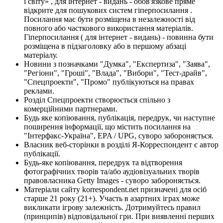
і світу» , для інтернет - видань - обов'язкове пряме
відкрите для пошукових систем гіперпосилання .
Посилання має бути розміщена в незалежності від
повного або часткового використання матеріалів.
Гіперпосилання ( для інтернет - видань) - повинна бути
розміщена в підзаголовку або в першому абзаці
матеріалу.
Новини з позначками "Думка", "Експертиза", "Заява",
"Регіони", "Гроші", "Влада", "Вибори", "Тест-драйв",
"Спецпроекти", "Промо" публікуються на правах
реклами.
Розділ Спецпроекти створюється спільно з
комерційними партнерами.
Будь яке копіювання, публікація, передрук, чи наступне
поширення інформації, що містить посилання на
"Інтерфакс-Україна", EPA / UPG, суворо забороняється.
Власник веб-сторінки в розділі Я-Корреспондент є автор
публікації.
Будь-яке копіювання, передрук та відтворення
фотографічних творів та/або аудіовізуальних творів
правовласника Getty Images - суворо забороняється.
Матеріали сайту korrespondent.net призначені для осіб
старше 21 року (21+). Участь в азартних іграх може
викликати ігрову залежність. Дотримуйтесь правил
(принципів) відповідальної гри. При виявленні перших