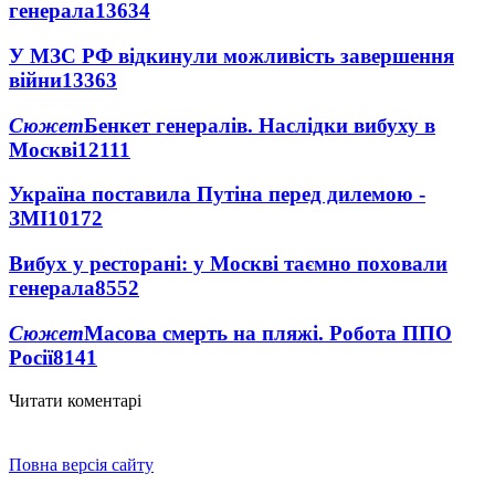
генерала
13634
У МЗС РФ відкинули можливість завершення
війни
13363
Сюжет
Бенкет генералів. Наслідки вибуху в
Москві
12111
Україна поставила Путіна перед дилемою -
ЗМІ
10172
Вибух у ресторані: у Москві таємно поховали
генерала
8552
Сюжет
Масова смерть на пляжі. Робота ППО
Росії
8141
Читати коментарі
Повна версія сайту