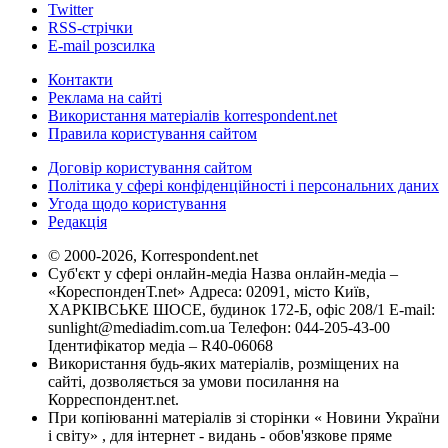
Twitter
RSS-стрічки
E-mail розсилка
Контакти
Реклама на сайті
Використання матеріалів korrespondent.net
Правила користування сайтом
Договір користування сайтом
Політика у сфері конфіденційності і персональних даних
Угода щодо користування
Редакція
© 2000-2026, Korrespondent.net
Суб'єкт у сфері онлайн-медіа Назва онлайн-медіа –
«КореспонденТ.net» Адреса: 02091, місто Київ,
ХАРКІВСЬКЕ ШОСЕ, будинок 172-Б, офіс 208/1 E-mail:
sunlight@mediadim.com.ua
Телефон: 044-205-43-00
Ідентифікатор медіа – R40-06068
Використання будь-яких матеріалів, розміщених на
сайті, дозволяється за умови посилання на
Корреспондент.net.
При копіюванні матеріалів зі сторінки « Новини України
і світу» , для інтернет - видань - обов'язкове пряме