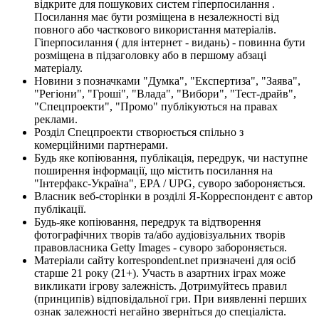
відкрите для пошукових систем гіперпосилання .
Посилання має бути розміщена в незалежності від
повного або часткового використання матеріалів.
Гіперпосилання ( для інтернет - видань) - повинна бути
розміщена в підзаголовку або в першому абзаці
матеріалу.
Новини з позначками "Думка", "Експертиза", "Заява",
"Регіони", "Гроші", "Влада", "Вибори", "Тест-драйв",
"Спецпроекти", "Промо" публікуються на правах
реклами.
Розділ Спецпроекти створюється спільно з
комерційними партнерами.
Будь яке копіювання, публікація, передрук, чи наступне
поширення інформації, що містить посилання на
"Інтерфакс-Україна", EPA / UPG, суворо забороняється.
Власник веб-сторінки в розділі Я-Корреспондент є автор
публікації.
Будь-яке копіювання, передрук та відтворення
фотографічних творів та/або аудіовізуальних творів
правовласника Getty Images - суворо забороняється.
Матеріали сайту korrespondent.net призначені для осіб
старше 21 року (21+). Участь в азартних іграх може
викликати ігрову залежність. Дотримуйтесь правил
(принципів) відповідальної гри. При виявленні перших
ознак залежності негайно зверніться до спеціаліста.