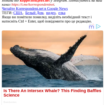
Новини від
Корреспондент.net
у Telegram. Підписуйтесь на наш
канал
https://t.me/korrespondentnet
.
Читайте Korrespondent.net в Google News
ТЕГИ:
США
,
Белый Дом
,
видео
,
елка
Якщо ви помітили помилку, виділіть необхідний текст і
натисніть Ctrl + Enter, щоб повідомити про це редакцію.