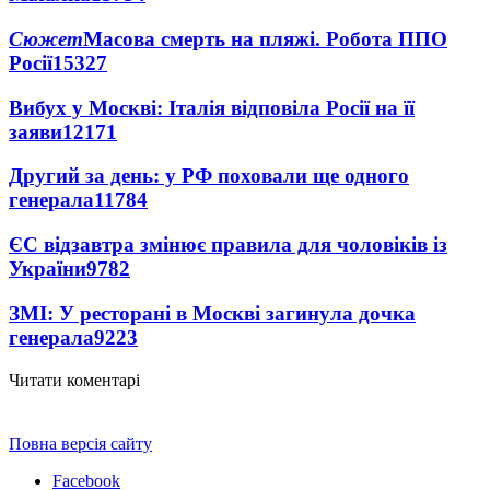
Сюжет
Масова смерть на пляжі. Робота ППО
Росії
15327
Вибух у Москві: Італія відповіла Росії на її
заяви
12171
Другий за день: у РФ поховали ще одного
генерала
11784
ЄС відзавтра змінює правила для чоловіків із
України
9782
ЗМІ: У ресторані в Москві загинула дочка
генерала
9223
Читати коментарі
Повна версія сайту
Facebook