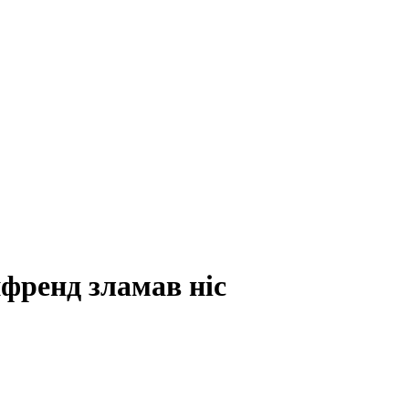
френд зламав ніс