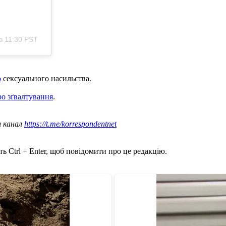
в 11:30 PST
ю
сексуального насильства.
ро зґвалтування
.
ш канал
https://t.me/korrespondentnet
ь Ctrl + Enter, щоб повідомити про це редакцію.