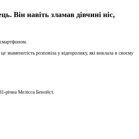
ць. Він навіть зламав дівчині ніс,
ї смартфоном.
це знаменитість розповіла у відеоролику, які виклала в своєму
 31-річна Мелісса Бенойст.