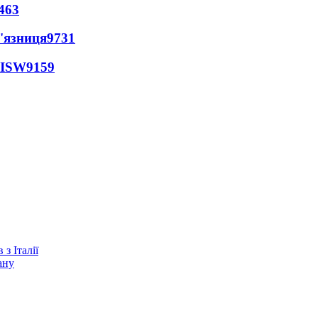
463
'язниця
9731
 ISW
9159
з Італії
ану