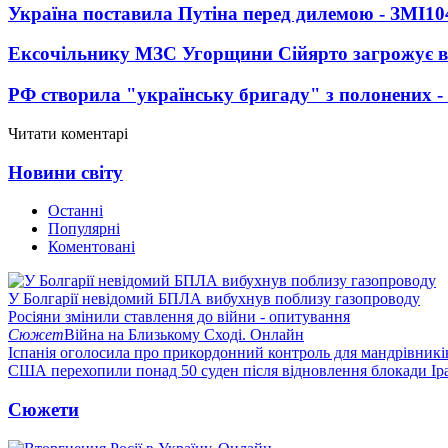
Україна поставила Путіна перед дилемою - ЗМІ
10
Ексочільнику МЗС Угорщини Сійярто загрожує в
РФ створила "українську бригаду" з полонених -
Читати коментарі
Новини світу
Останні
Популярні
Коментовані
У Болгарії невідомий БПЛА вибухнув поблизу газопроводу
Росіяни змінили ставлення до війни - опитування
Сюжет
Війна на Близькому Сході. Онлайн
Іспанія оголосила про прикордонний контроль для мандрівників 
США перехопили понад 50 суден після відновлення блокади Ір
Сюжети