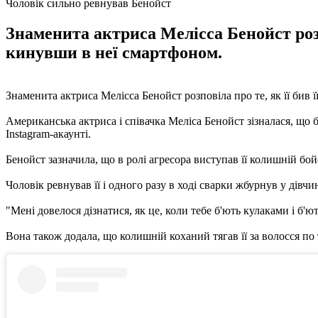
Чоловік сильно ревнував Бенойст
Знаменита актриса Мелісса Бенойст розпо
кинувши в неї смартфоном.
Знаменита актриса Мелісса Бенойст розповіла про те, як її бив 
Американська актриса і співачка Меліса Бенойст зізналася, що 
Instagram-акаунті.
Бенойст зазначила, що в ролі агресора виступав її колишній бой
Чоловік ревнував її і одного разу в ході сварки жбурнув у дівчи
"Мені довелося дізнатися, як це, коли тебе б'ють кулаками і б'ют
Вона також додала, що колишній коханий тягав її за волосся по т