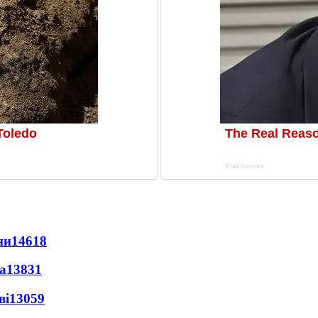
ни
14618
а
13831
ві
13059