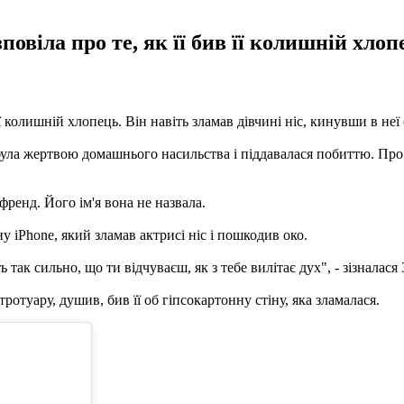
віла про те, як її бив її колишній хлопе
її колишній хлопець. Він навіть зламав дівчині ніс, кинувши в не
була жертвою домашнього насильства і піддавалася побиттю. Про 
френд. Його ім'я вона не назвала.
ну iPhone, який зламав актрисі ніс і пошкодив око.
ь так сильно, що ти відчуваєш, як з тебе вилітає дух", - зізналася
ротуару, душив, бив її об гіпсокартонну стіну, яка зламалася.