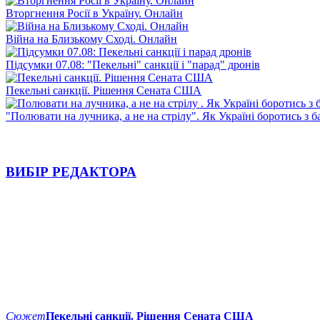
Вторгнення Росії в Україну. Онлайн
Війна на Близькому Сході. Онлайн
Підсумки 07.08: "Пекельні" санкції і "парад" дронів
Пекельні санкції. Рішення Сената США
"Полювати на лучника, а не на стрілу". Як Україні боротись з 
ВИБІР РЕДАКТОРА
Сюжет
Пекельні санкції. Рішення Сената США