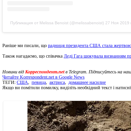
Публикация от Melissa Benoist (@melissabenoist)
27 Ноя 2019 
Раніше ми писали, що
радниця президента США стала жертво
Також нагадаємо, що співачка
Леді Гага шокувала визнанням п
Новини від
Корреспондент.net
в Telegram. Підписуйтесь на на
Читайте Korrespondent.net в Google News
ТЕГИ:
США
,
певица
,
актриса
,
домашнее насилие
Якщо ви помітили помилку, виділіть необхідний текст і натисніт