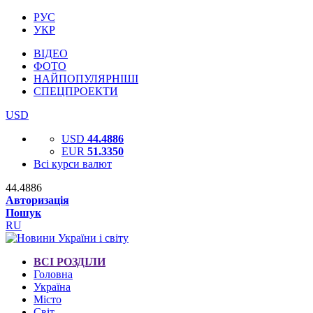
РУС
УКР
ВІДЕО
ФОТО
НАЙПОПУЛЯРНІШІ
СПЕЦПРОЕКТИ
USD
USD
44.4886
EUR
51.3350
Всі курси валют
44.4886
Авторизація
Пошук
RU
ВСІ РОЗДІЛИ
Головна
Україна
Місто
Світ