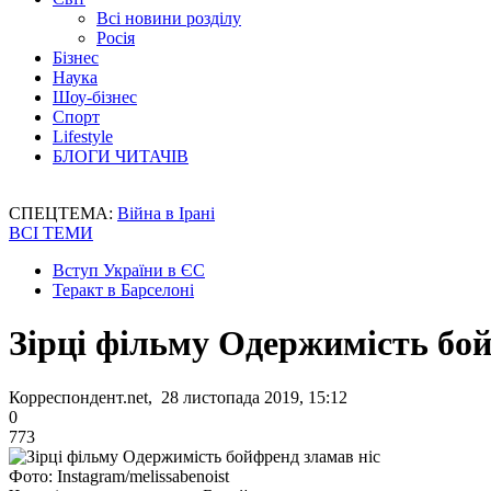
Всі новини розділу
Росія
Бізнес
Наука
Шоу-бізнес
Спорт
Lifestyle
БЛОГИ ЧИТАЧІВ
СПЕЦТЕМА:
Війна в Ірані
ВСІ ТЕМИ
Вступ України в ЄС
Теракт в Барселоні
Зірці фільму Одержимість бой
Корреспондент.net, 28 листопада 2019, 15:12
0
773
Фото: Instagram/melissabenoist