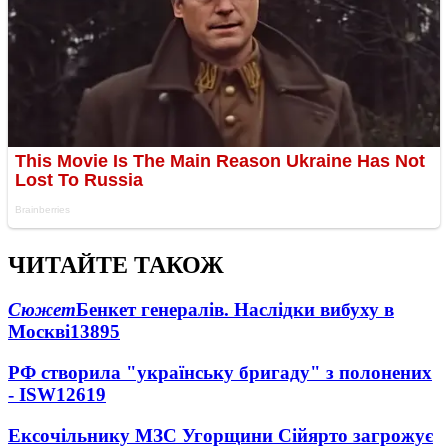
ЧИТАЙТЕ ТАКОЖ
Сюжет
Бенкет генералів. Наслідки вибуху в
Москві
13895
РФ створила "українську бригаду" з полонених
- ISW
12619
Ексочільнику МЗС Угорщини Сійярто загрожує