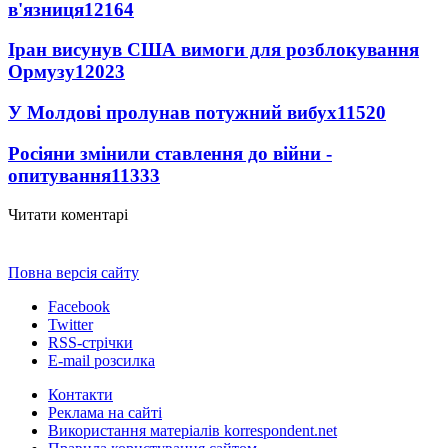
в'язниця
12164
Іран висунув США вимоги для розблокування
Ормузу
12023
У Молдові пролунав потужний вибух
11520
Росіяни змінили ставлення до війни -
опитування
11333
Читати коментарі
Повна версія сайту
Facebook
Twitter
RSS-стрічки
E-mail розсилка
Контакти
Реклама на сайті
Використання матеріалів korrespondent.net