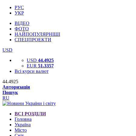
РУС
УКР
ВІДЕО
ФОТО
НАЙПОПУЛЯРНІШІ
СПЕЦПРОЕКТИ
USD
USD
44.4925
EUR
51.3357
Всі курси валют
44.4925
Авторизація
Пошук
RU
ВСІ РОЗДІЛИ
Головна
Україна
Місто
Світ