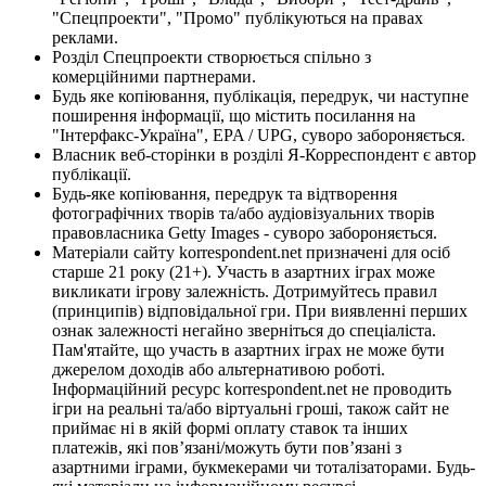
"Спецпроекти", "Промо" публікуються на правах
реклами.
Розділ Спецпроекти створюється спільно з
комерційними партнерами.
Будь яке копіювання, публікація, передрук, чи наступне
поширення інформації, що містить посилання на
"Інтерфакс-Україна", EPA / UPG, суворо забороняється.
Власник веб-сторінки в розділі Я-Корреспондент є автор
публікації.
Будь-яке копіювання, передрук та відтворення
фотографічних творів та/або аудіовізуальних творів
правовласника Getty Images - суворо забороняється.
Матеріали сайту korrespondent.net призначені для осіб
старше 21 року (21+). Участь в азартних іграх може
викликати ігрову залежність. Дотримуйтесь правил
(принципів) відповідальної гри. При виявленні перших
ознак залежності негайно зверніться до спеціаліста.
Пам'ятайте, що участь в азартних іграх не може бути
джерелом доходів або альтернативою роботі.
Інформаційний ресурс korrespondent.net не проводить
ігри на реальні та/або віртуальні гроші, також сайт не
приймає ні в якій формі оплату ставок та інших
платежів, які пов’язані/можуть бути пов’язані з
азартними іграми, букмекерами чи тоталізаторами. Будь-