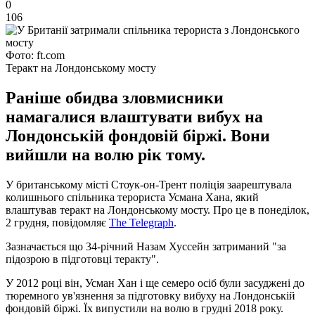
0
106
Фото: ft.com
Теракт на Лондонському мосту
Раніше обидва зловмисники
намагалися влаштувати вибух на
Лондонській фондовій біржі. Вони
вийшли на волю рік тому.
У британському місті Стоук-он-Трент поліція заарештувала
колишнього спільника терориста Усмана Хана, який
влаштував теракт на Лондонському мосту. Про це в понеділок,
2 грудня, повідомляє
The Telegraph
.
Зазначається що 34-річний Назам Хуссейн затриманий "за
підозрою в підготовці теракту".
У 2012 році він, Усман Хан і ще семеро осіб були засуджені до
тюремного ув'язнення за підготовку вибуху на Лондонській
фондовій біржі. Їх випустили на волю в грудні 2018 року.