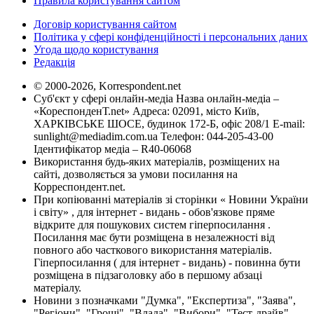
Правила користування сайтом
Договір користування сайтом
Політика у сфері конфіденційності і персональних даних
Угода щодо користування
Редакція
© 2000-2026, Korrespondent.net
Суб'єкт у сфері онлайн-медіа Назва онлайн-медіа –
«КореспонденТ.net» Адреса: 02091, місто Київ,
ХАРКІВСЬКЕ ШОСЕ, будинок 172-Б, офіс 208/1 E-mail:
sunlight@mediadim.com.ua
Телефон: 044-205-43-00
Ідентифікатор медіа – R40-06068
Використання будь-яких матеріалів, розміщених на
сайті, дозволяється за умови посилання на
Корреспондент.net.
При копіюванні матеріалів зі сторінки « Новини України
і світу» , для інтернет - видань - обов'язкове пряме
відкрите для пошукових систем гіперпосилання .
Посилання має бути розміщена в незалежності від
повного або часткового використання матеріалів.
Гіперпосилання ( для інтернет - видань) - повинна бути
розміщена в підзаголовку або в першому абзаці
матеріалу.
Новини з позначками "Думка", "Експертиза", "Заява",
"Регіони", "Гроші", "Влада", "Вибори", "Тест-драйв",