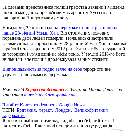
За словами представника поліції графства Західний Мідленд,
поки немає даних про зв'язок між арештом Хуссейна і
нападом на Лондонському мосту.
Нагадаємо, 29 листопада
на перехожих в центрі Лондона
напав 28-річний Усман Хан
. Від отриманих ножових
поранень двоє людей померли. Поліцейські застрелили
зловмисника за спроби опору. 28-річний Усман Хан проживав
в районі Стаффордшир. У 2012 році Хан вже був засуджений
за тероризм і ув’язненийна вісім років. У грудні 2018-го його
звільнили, але поліція продовжувала за ним стежити.
Відповідальність за подію взяло на себе
терористичне
угрупування Ісламська держава.
Новини від
Корреспондент.net
в Telegram. Підписуйтесь на
наш канал
https://t.me/korrespondentnet
Читайте Korrespondent.net в Google News
ТЕГИ:
Британия
,
теракт
,
Лондон
,
Великобритания
,
задержание
Якщо ви помітили помилку, виділіть необхідний текст і
натисніть Ctrl + Enter, щоб повідомити про це редакцію.