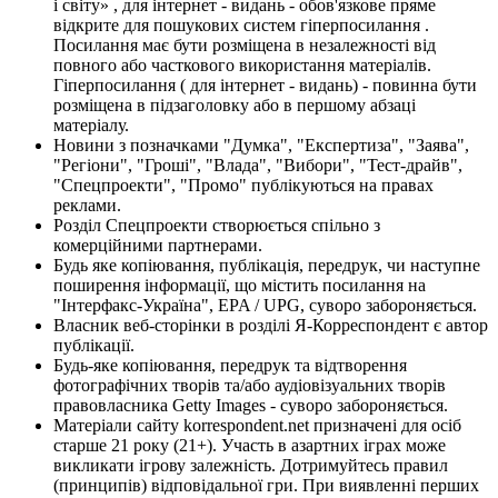
і світу» , для інтернет - видань - обов'язкове пряме
відкрите для пошукових систем гіперпосилання .
Посилання має бути розміщена в незалежності від
повного або часткового використання матеріалів.
Гіперпосилання ( для інтернет - видань) - повинна бути
розміщена в підзаголовку або в першому абзаці
матеріалу.
Новини з позначками "Думка", "Експертиза", "Заява",
"Регіони", "Гроші", "Влада", "Вибори", "Тест-драйв",
"Спецпроекти", "Промо" публікуються на правах
реклами.
Розділ Спецпроекти створюється спільно з
комерційними партнерами.
Будь яке копіювання, публікація, передрук, чи наступне
поширення інформації, що містить посилання на
"Інтерфакс-Україна", EPA / UPG, суворо забороняється.
Власник веб-сторінки в розділі Я-Корреспондент є автор
публікації.
Будь-яке копіювання, передрук та відтворення
фотографічних творів та/або аудіовізуальних творів
правовласника Getty Images - суворо забороняється.
Матеріали сайту korrespondent.net призначені для осіб
старше 21 року (21+). Участь в азартних іграх може
викликати ігрову залежність. Дотримуйтесь правил
(принципів) відповідальної гри. При виявленні перших