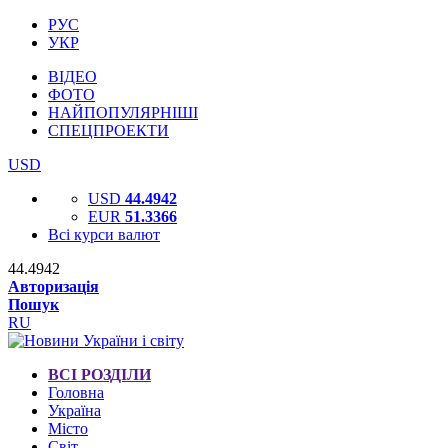
РУС
УКР
ВІДЕО
ФОТО
НАЙПОПУЛЯРНІШІ
СПЕЦПРОЕКТИ
USD
USD
44.4942
EUR
51.3366
Всі курси валют
44.4942
Авторизація
Пошук
RU
ВСІ РОЗДІЛИ
Головна
Україна
Місто
Світ