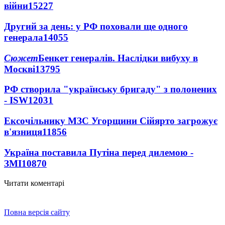
війни
15227
Другий за день: у РФ поховали ще одного
генерала
14055
Сюжет
Бенкет генералів. Наслідки вибуху в
Москві
13795
РФ створила "українську бригаду" з полонених
- ISW
12031
Ексочільнику МЗС Угорщини Сійярто загрожує
в'язниця
11856
Україна поставила Путіна перед дилемою -
ЗМІ
10870
Читати коментарі
Повна версія сайту