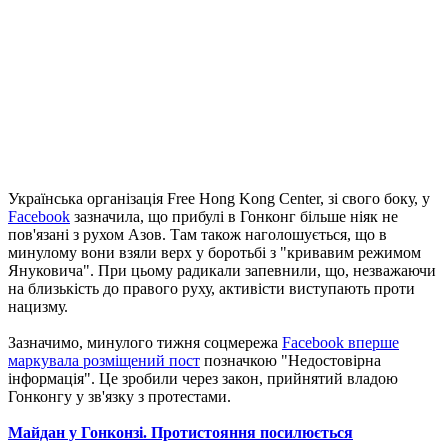
Українська організація Free Hong Kong Center, зі свого боку, у
Facebook
зазначила, що прибулі в Гонконг більше ніяк не
пов'язані з рухом Азов. Там також наголошується, що в
минулому вони взяли верх у боротьбі з "кривавим режимом
Януковича". При цьому радикали запевнили, що, незважаючи
на близькість до правого руху, активісти виступають проти
нацизму.
Зазначимо, минулого тижня соцмережа
Facebook вперше
маркувала розміщений пост
позначкою "Недостовірна
інформація". Це зробили через закон, прийнятий владою
Гонконгу у зв'язку з протестами.
Майдан у Гонконзі. Протистояння посилюється