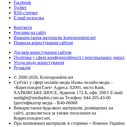
Facebook
Twitter
RSS-стрічки
E-mail розсилка
Контакти
Реклама на сайті
Використання матеріалів korrespondent.net
Правила користування сайтом
Договір користування сайтом
Політика у сфері конфіденційності і персональних даних
Угода щодо користування
Редакція
© 2000-2026, Korrespondent.net
Суб'єкт у сфері онлайн-медіа Назва онлайн-медіа –
«КореспонденТ.net» Адреса: 02091, місто Київ,
ХАРКІВСЬКЕ ШОСЕ, будинок 172-Б, офіс 208/1 E-mail:
sunlight@mediadim.com.ua
Телефон: 044-205-43-00
Ідентифікатор медіа – R40-06068
Використання будь-яких матеріалів, розміщених на
сайті, дозволяється за умови посилання на
Корреспондент.net.
При копіюванні матеріалів зі сторінки « Новини України