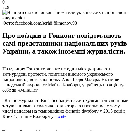
0
719
Фото: facebook.com/serhii.filimonov.98
Про поїздки в Гонконг повідомляють
самі представники національних рухів
України, а також іноземні журналісти.
На вулицях Гонконгу, де вже не один місяць тривають
антиурядові протести, помітили відомого українського
націоналіста, ветерана полку Азов Ігоря Маляра. Як пише
канадський журналіст Майкл Колборн, українець позиціонує
себе як журналіст.
"Він не журналіст. Він - неонацистський хуліган з численними
татуюваннями зі свастикою та історією насильства, у тому
числі нападом на темношкірих фанатів футболу у 2015 році в
Києві", - пише Колборн у
Twiiter
.