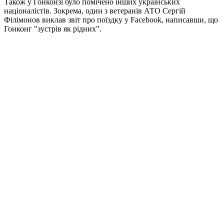
Також у Гонконзі було помічено інших українських
націоналістів. Зокрема, один з ветеранів АТО Сергій
Філімонов виклав звіт про поїздку у Facebook, написавши, що
Гонконг "зустрів як рідних".