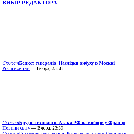
ВИБІР РЕДАКТОРА
Сюжет
Бенкет генералів. Наслідки вибуху в Москві
Росія новини
— Вчора, 23:58
Сюжет
Брудні технології. Атаки РФ на вибори у Франції
Новини світу
— Вчора, 23:39
Сюжет
Ескалація для Європи. Російський дрон в Лейпцигу