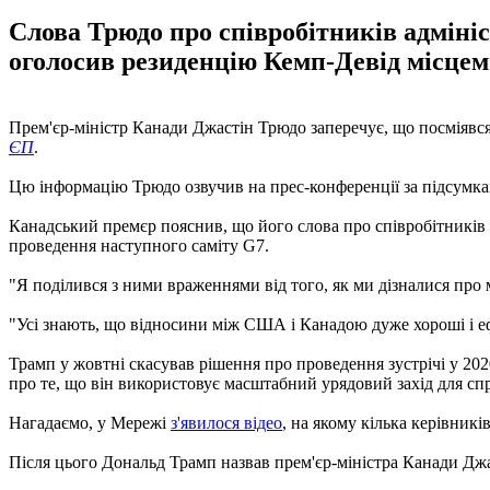
Слова Трюдо про співробітників адмініс
оголосив резиденцію Кемп-Девід місцем
Прем'єр-міністр Канади Джастін Трюдо заперечує, що посміявся
ЄП
.
Цю інформацію Трюдо озвучив на прес-конференції за підсумкам
Канадський премєр пояснив, що його слова про співробітників 
проведення наступного саміту G7.
"Я поділився з ними враженнями від того, як ми дізналися про м
"Усі знають, що відносини між США і Канадою дуже хороші і ефе
Трамп у жовтні скасував рішення про проведення зустрічі у 2020
про те, що він використовує масштабний урядовий захід для спр
Нагадаємо, у Мережі
з'явилося відео
, на якому кілька керівник
Після цього Дональд Трамп назвав прем'єр-міністра Канади Дж