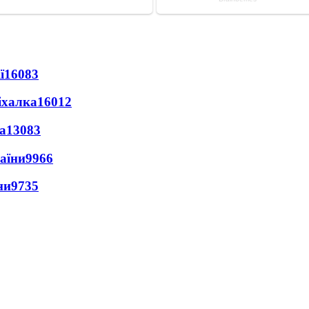
ї
16083
іхалка
16012
а
13083
раїни
9966
ни
9735