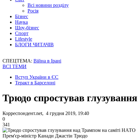
Всі новини розділу
Росія
Бізнес
Наука
Шоу-бізнес
Спорт
Lifestyle
БЛОГИ ЧИТАЧІВ
СПЕЦТЕМА:
Війна в Ірані
ВСІ ТЕМИ
Вступ України в ЄС
Теракт в Барселоні
Трюдо спростував глузування
Корреспондент.net, 4 грудня 2019, 19:40
0
341
Прем'єр-міністр Канади Джастін Трюдо