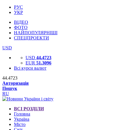
РУС
УКР
ВІДЕО
ФОТО
НАЙПОПУЛЯРНІШІ
СПЕЦПРОЕКТИ
USD
USD
44.4723
EUR
51.3096
Всі курси валют
44.4723
Авторизація
Пошук
RU
ВСІ РОЗДІЛИ
Головна
Україна
Місто
Світ