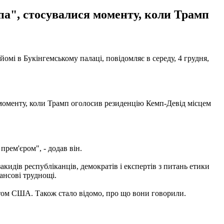
епа", стосувалися моменту, коли Трамп
мі в Букінгемському палаці, повідомляє в середу, 4 грудня,
я моменту, коли Трамп оголосив резиденцію Кемп-Девід місцем
рем'єром", - додав він.
акидів республіканців, демократів і експертів з питань етики
ансові труднощі.
ентом США. Також стало відомо, про що вони говорили.