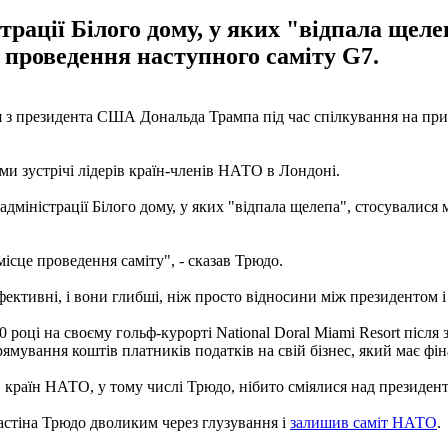
трації Білого дому, у яких "відпала щел
 проведення наступного саміту G7.
 з президента США Дональда Трампа під час спілкування на прийо
и зустрічі лідерів країн-членів НАТО в Лондоні.
адміністрації Білого дому, у яких "відпала щелепа", стосувалис
ісце проведення саміту", - сказав Трюдо.
ктивні, і вони глибші, ніж просто відносини між президентом і п
 році на своєму гольф-курорті National Doral Miami Resort після з
ямування коштів платників податків на свій бізнес, який має фін
ів країн НАТО, у тому числі Трюдо, нібито сміялися над презид
астіна Трюдо дволиким через глузування і
залишив саміт НАТО
.