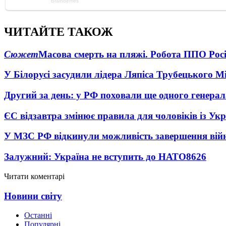
ЧИТАЙТЕ ТАКОЖ
Сюжет
Масова смерть на пляжі. Робота ППО Росі
У Білорусі засудили лідера Ляпіса Трубецького М
Другий за день: у РФ поховали ще одного генерал
ЄС відзавтра змінює правила для чоловіків із Ук
У МЗС РФ відкинули можливість завершення вій
Залужний: Україна не вступить до НАТО
8626
Читати коментарі
Новини світу
Останні
Популярні