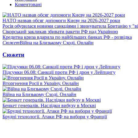
Коментовані
НАТО назвав обсяг допомоги Києву на 2026-2027 роки
Росія обурилася новими санкціями і звинуватила Британію у "в
Сікорський закликав збивати ракети РФ над Україною
Кредитна криза вдарила по найбільших банках РФ - розвідка
Сюжет
Війна на Близькому Сході. Онлайн
Сюжети
Підсумки 06.08: Санкції проти РФ і дрон у Лейпцигу
Вторгнення Росії в Україну. Онлайн
Війна на Близькому Сході. Онлайн
Бенкет генералів. Наслідки вибуху в Москві
Брудні технології. Атаки РФ на вибори у Франції