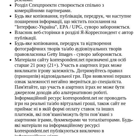
Розділ Спецпроекти створюється спільно з
комерційними партнерами.
Будь яке копіювання, публікація, передрук, чи наступне
поширення інформації, що містить посилання на
"Інтерфакс-Україна", EPA / UPG, суворо забороняється.
Власник веб-сторінки в розділі Я-Корреспондент є автор
публікації.
Будь-яке копіювання, передрук та відтворення
фотографічних творів та/або аудіовізуальних творів
правовласника Getty Images - суворо забороняється.
Матеріали сайту korrespondent.net призначені для осіб
старше 21 року (21+). Участь в азартних іграх може
викликати ігрову залежність. Дотримуйтесь правил
(принципів) відповідальної гри. При виявленні перших
ознак залежності негайно зверніться до спеціаліста.
Пам'ятайте, що участь в азартних іграх не може бути
джерелом доходів або альтернативою роботі.
Інформаційний ресурс korrespondent.net не проводить
ігри на реальні та/або віртуальні гроші, також сайт не
приймає ні в якій формі оплату ставок та інших
платежів, які пов’язані/можуть бути пов’язані з
азартними іграми, букмекерами чи тоталізаторами. Будь-
які матеріали на інформаційному ресурсі
korrespondent.net публікуються виключно в