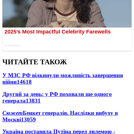
ЧИТАЙТЕ ТАКОЖ
У МЗС РФ відкинули можливість завершення
війни
14618
Другий за день: у РФ поховали ще одного
генерала
13831
Сюжет
Бенкет генералів. Наслідки вибуху в
Москві
13059
Україна поставила Путіна перед дилемою -