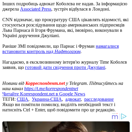
Інших подробиць адвокат Коболєва не надав. За інформацією
джерела
Associated Press
, зустріч відбулася в Лондоні.
CNN відзначає, що прокуратуру США цікавлять відомості, які
стосуються розслідування щодо американських підприємців
Льва Парнаса й Ігоря Фрумана, які, імовірно, виконували в
Україні доручення Джуліані.
Раніше ЗМІ повідомили, що Парнас і Фруман
намагалися
встановити контроль над
Нафтогазом
.
Нагадаємо, в ексклюзивному інтерв'ю журналу Time Коболєв
заявив, що
готовий дати свідчення проти Джуліані
.
Новини від
Корреспондент.net
у Telegram. Підписуйтесь на
наш канал
https://t.me/korrespondentnet
Читайте Korrespondent.net в Google News
ТЕГИ:
США
,
Украина-США
,
адвокат
,
расследование
Якщо ви помітили помилку, виділіть необхідний текст і
натисніть Ctrl + Enter, щоб повідомити про це редакцію.