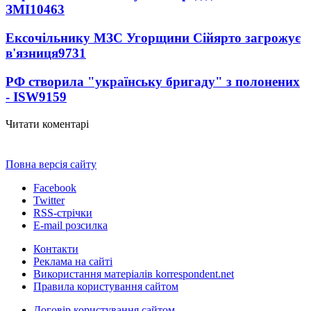
ЗМІ
10463
Ексочільнику МЗС Угорщини Сійярто загрожує
в'язниця
9731
РФ створила "українську бригаду" з полонених
- ISW
9159
Читати коментарі
Повна версія сайту
Facebook
Twitter
RSS-стрічки
E-mail розсилка
Контакти
Реклама на сайті
Використання матеріалів korrespondent.net
Правила користування сайтом
Договір користування сайтом