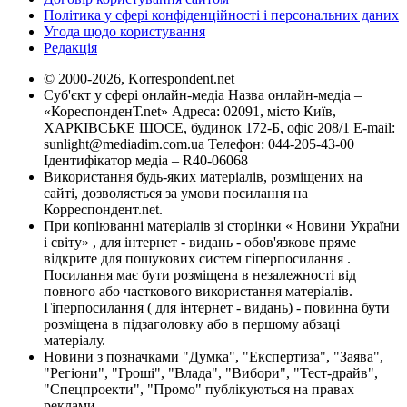
Політика у сфері конфіденційності і персональних даних
Угода щодо користування
Редакція
© 2000-2026, Korrespondent.net
Суб'єкт у сфері онлайн-медіа Назва онлайн-медіа –
«КореспонденТ.net» Адреса: 02091, місто Київ,
ХАРКІВСЬКЕ ШОСЕ, будинок 172-Б, офіс 208/1 E-mail:
sunlight@mediadim.com.ua
Телефон: 044-205-43-00
Ідентифікатор медіа – R40-06068
Використання будь-яких матеріалів, розміщених на
сайті, дозволяється за умови посилання на
Корреспондент.net.
При копіюванні матеріалів зі сторінки « Новини України
і світу» , для інтернет - видань - обов'язкове пряме
відкрите для пошукових систем гіперпосилання .
Посилання має бути розміщена в незалежності від
повного або часткового використання матеріалів.
Гіперпосилання ( для інтернет - видань) - повинна бути
розміщена в підзаголовку або в першому абзаці
матеріалу.
Новини з позначками "Думка", "Експертиза", "Заява",
"Регіони", "Гроші", "Влада", "Вибори", "Тест-драйв",
"Спецпроекти", "Промо" публікуються на правах
реклами.