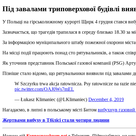
Під завалами триповерхової будівлі вия
У Польщі на гірськолижному курорті Щирк 4 грудня стався вибу
Зазначається, що трагедія трапилася в середу близько 18.30 за м
За інформацією муніципального штабу пожежної охорони міста Б
На місці події працюють понад сто рятувальників, а також спів
Як уточнив представник Польської газової компанії (PSG) Арт
Пізніше стало відомо, що рятувальники виявили під завалами дв
W Szczyrku trwa akcja ratownicza. Psy ratownicze na razie n
pic.twitter.com/OAJ0Ws7mEL
— Łukasz Klimaniec (@LKlimaniec)
December 4, 2019
Нагадаємо, в липні в польському місті Битом
вибухнув газовий
Жертвами вибуху в Тбілісі стали чотири людини
Новини від
Корреспондент.net
в Telegram. Підписуйтесь на на