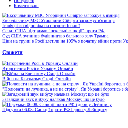
Популярні
Коментовані
Ексочільнику МЗС Угорщини Сійярто загрожує в'язниця
Італія різко відповіла на погрози Іспанії
Сенат США підтримав "пекельні санкції" проти РФ
Суд США зупинив будівництво бального залу Трампа
Ціни на труни в Росії злетіли на 105% з початку війни проти У
Сюжети
Вторгнення Росії в Україну. Онлайн
Війна на Близькому Сході. Онлайн
"Полювати на лучника, а не на стрілу". Як Україні боротись з 
Загадковий звук вибуху налякав Москву: що це було
Підсумки 06.08: Санкції проти РФ і дрон у Лейпцигу