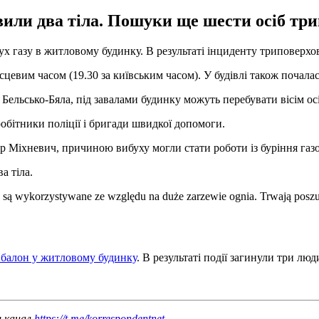
вили два тіла. Пошуки ще шести осіб тр
х газу в житловому будинку. В результаті інциденту триповерхов
ісцевим часом (19.30 за київським часом). У будівлі також почала
ельсько-Бяла, під завалами будинку можуть перебувати вісім ос
робітники поліції і бригади швидкої допомоги.
ур Міхневич, причиною вибуху могли стати роботи із буріння га
а тіла.
ie są wykorzystywane ze względu na duże zarzewie ognia. Trwają pos
 балон у житловому будинку
. В результаті події загинули три люд
ш канал
https://t.me/korrespondentnet