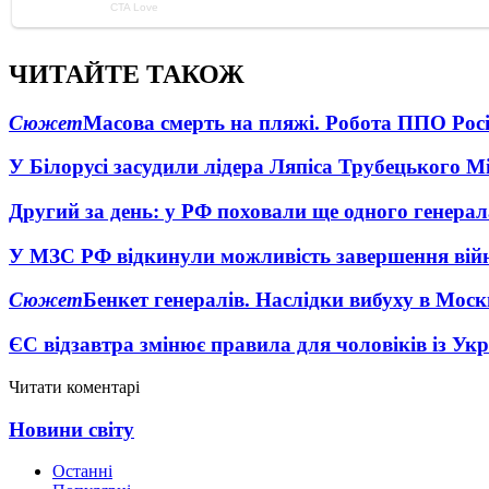
ЧИТАЙТЕ ТАКОЖ
Сюжет
Масова смерть на пляжі. Робота ППО Росі
У Білорусі засудили лідера Ляпіса Трубецького М
Другий за день: у РФ поховали ще одного генерал
У МЗС РФ відкинули можливість завершення вій
Сюжет
Бенкет генералів. Наслідки вибуху в Моск
ЄС відзавтра змінює правила для чоловіків із Ук
Читати коментарі
Новини світу
Останні