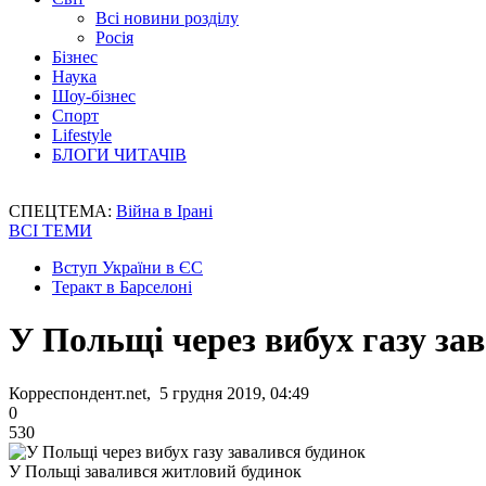
Всі новини розділу
Росія
Бізнес
Наука
Шоу-бізнес
Спорт
Lifestyle
БЛОГИ ЧИТАЧІВ
СПЕЦТЕМА:
Війна в Ірані
ВСІ ТЕМИ
Вступ України в ЄС
Теракт в Барселоні
У Польщі через вибух газу за
Корреспондент.net, 5 грудня 2019, 04:49
0
530
У Польщі завалився житловий будинок