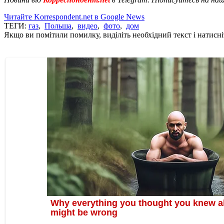
Читайте Korrespondent.net в Google News
ТЕГИ:
газ
,
Польша
,
видео
,
фото
,
дом
Якщо ви помітили помилку, виділіть необхідний текст і натисніт