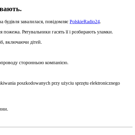
ивають.
а будівля завалилася, повідомляє
PolskieRadio24
.
ся пожежа. Рятувальники гасять її і розбирають уламки.
іб, включаючи дітей.
зопроводу сторонньою компанією.
zukiwania poszkodowanych przy użyciu sprzętu elektronicznego
ини.