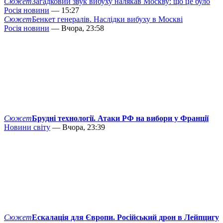
Сюжет
Загадковий звук вибуху налякав Москву: що це було
Росія новини
— 15:27
Сюжет
Бенкет генералів. Наслідки вибуху в Москві
Росія новини
— Вчора, 23:58
Сюжет
Брудні технології. Атаки РФ на вибори у Франції
Новини світу
— Вчора, 23:39
Сюжет
Ескалація для Європи. Російський дрон в Лейпцигу