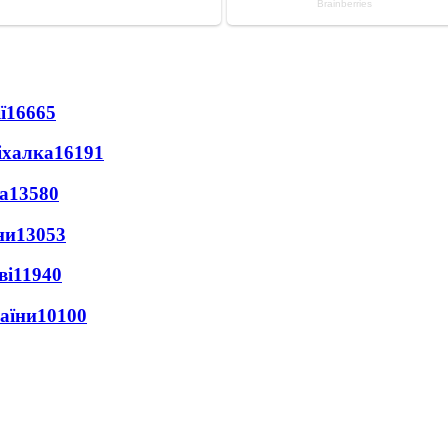
ї
16665
іхалка
16191
а
13580
ни
13053
ві
11940
раїни
10100