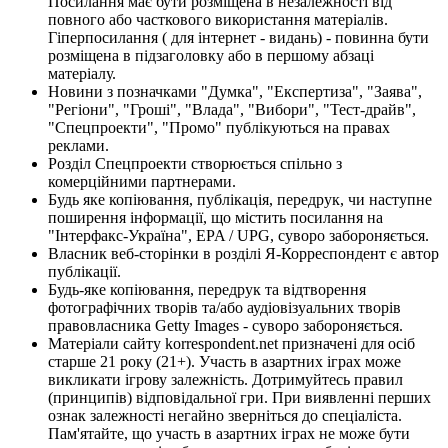
Посилання має бути розміщена в незалежності від
повного або часткового використання матеріалів.
Гіперпосилання ( для інтернет - видань) - повинна бути
розміщена в підзаголовку або в першому абзаці
матеріалу.
Новини з позначками "Думка", "Експертиза", "Заява",
"Регіони", "Гроші", "Влада", "Вибори", "Тест-драйв",
"Спецпроекти", "Промо" публікуються на правах
реклами.
Розділ Спецпроекти створюється спільно з
комерційними партнерами.
Будь яке копіювання, публікація, передрук, чи наступне
поширення інформації, що містить посилання на
"Інтерфакс-Україна", EPA / UPG, суворо забороняється.
Власник веб-сторінки в розділі Я-Корреспондент є автор
публікації.
Будь-яке копіювання, передрук та відтворення
фотографічних творів та/або аудіовізуальних творів
правовласника Getty Images - суворо забороняється.
Матеріали сайту korrespondent.net призначені для осіб
старше 21 року (21+). Участь в азартних іграх може
викликати ігрову залежність. Дотримуйтесь правил
(принципів) відповідальної гри. При виявленні перших
ознак залежності негайно зверніться до спеціаліста.
Пам'ятайте, що участь в азартних іграх не може бути