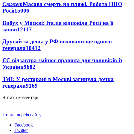
Сюжет
Масова смерть на пляжі. Робота ППО
Росії
15006
Вибух у Москві: Італія відповіла Росії на її
заяви
12117
Другий за день: у РФ поховали ще одного
генерала
10412
ЄС відзавтра змінює правила для чоловіків із
України
9682
ЗМІ: У ресторані в Москві загинула дочка
генерала
9169
Читати коментарі
Повна версія сайту
Facebook
Twitter