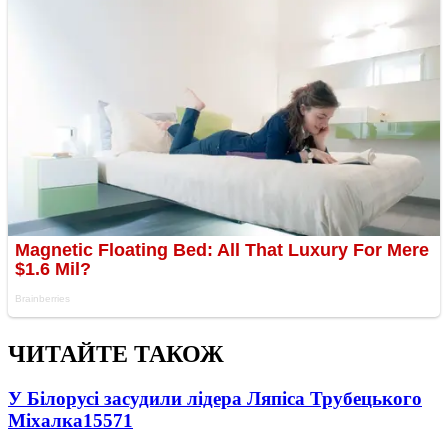
ЧИТАЙТЕ ТАКОЖ
У Білорусі засудили лідера Ляпіса Трубецького
Міхалка
15571