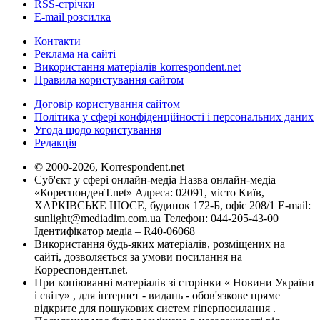
RSS-стрічки
E-mail розсилка
Контакти
Реклама на сайті
Використання матеріалів korrespondent.net
Правила користування сайтом
Договір користування сайтом
Політика у сфері конфіденційності і персональних даних
Угода щодо користування
Редакція
© 2000-2026, Korrespondent.net
Суб'єкт у сфері онлайн-медіа Назва онлайн-медіа –
«КореспонденТ.net» Адреса: 02091, місто Київ,
ХАРКІВСЬКЕ ШОСЕ, будинок 172-Б, офіс 208/1 E-mail:
sunlight@mediadim.com.ua
Телефон: 044-205-43-00
Ідентифікатор медіа – R40-06068
Використання будь-яких матеріалів, розміщених на
сайті, дозволяється за умови посилання на
Корреспондент.net.
При копіюванні матеріалів зі сторінки « Новини України
і світу» , для інтернет - видань - обов'язкове пряме
відкрите для пошукових систем гіперпосилання .