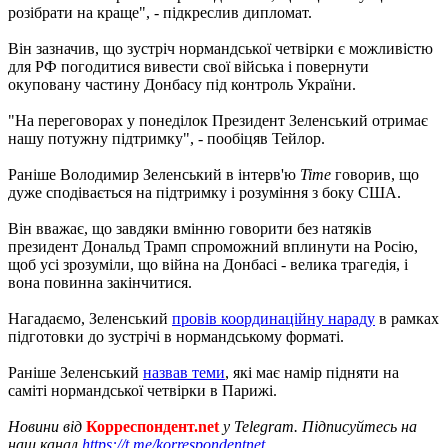
розібрати на краще", - підкреслив дипломат.
Він зазначив, що зустріч нормандської четвірки є можливістю
для РФ погодитися вивести свої війська і повернути
окуповану частину Донбасу під контроль України.
"На переговорах у понеділок Президент Зеленський отримає
нашу потужну підтримку", - пообіцяв Тейлор.
Раніше Володимир Зеленський в інтерв'ю
Time
говорив, що
дуже сподівається на підтримку і розуміння з боку США.
Він вважає, що завдяки вмінню говорити без натяків
президент Дональд Трамп спроможний вплинути на Росію,
щоб усі зрозуміли, що війна на Донбасі - велика трагедія, і
вона повинна закінчитися.
Нагадаємо, Зеленський
провів координаційну нараду
в рамках
підготовки до зустрічі в нормандському форматі.
Раніше Зеленський
назвав теми
, які має намір підняти на
саміті нормандської четвірки в Парижі.
Новини від
Корреспондент.net
у Telegram. Підписуйтесь на
наш канал
https://t.me/korrespondentnet
.