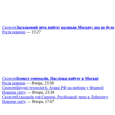
Сюжет
Загадковий звук вибуху налякав Москву: що це було
Росія новини
— 15:27
Сюжет
Бенкет генералів. Наслідки вибуху в Москві
Росія новини
— Вчора, 23:58
Сюжет
Брудні технології. Атаки РФ на вибори у Франції
Новини світу
— Вчора, 23:39
Сюжет
Ескалація для Європи. Російський дрон в Лейпцигу
Новини світу
— Вчора, 17:07