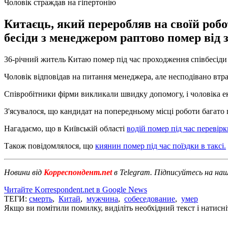
Чоловік страждав на гіпертонію
Китаєць, який переробляв на своїй робот
бесіди з менеджером раптово помер від 
36-річний житель Китаю помер під час проходження співбесіди
Чоловік відповідав на питання менеджера, але несподівано втрат
Співробітники фірми викликали швидку допомогу, і чоловіка екс
З'ясувалося, що кандидат на попередньому місці роботи багато
Нагадаємо, що в Київській області
водій помер під час перевір
Також повідомлялося, що
киянин помер під час поїздки в таксі.
Новини від
Корреспондент.net
в Telegram. Підписуйтесь на на
Читайте Korrespondent.net в Google News
ТЕГИ:
смерть
,
Китай
,
мужчина
,
собеседование
,
умер
Якщо ви помітили помилку, виділіть необхідний текст і натисніт