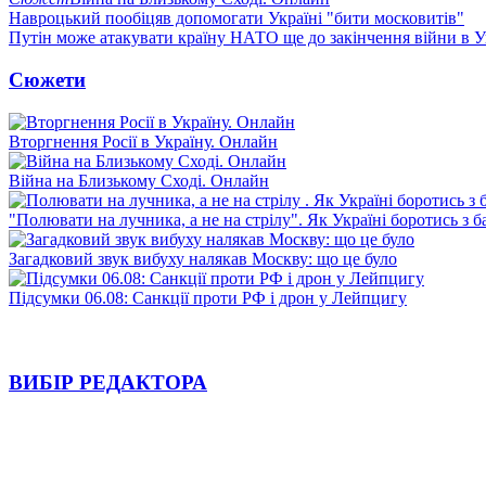
Навроцький пообіцяв допомогати Україні "бити московитів"
Путін може атакувати країну НАТО ще до закінчення війни в Ук
Сюжети
Вторгнення Росії в Україну. Онлайн
Війна на Близькому Сході. Онлайн
"Полювати на лучника, а не на стрілу". Як Україні боротись з 
Загадковий звук вибуху налякав Москву: що це було
Підсумки 06.08: Санкції проти РФ і дрон у Лейпцигу
ВИБІР РЕДАКТОРА