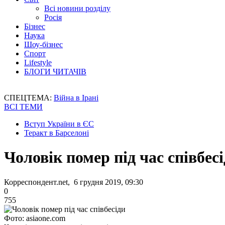
Всі новини розділу
Росія
Бізнес
Наука
Шоу-бізнес
Спорт
Lifestyle
БЛОГИ ЧИТАЧІВ
СПЕЦТЕМА:
Війна в Ірані
ВСІ ТЕМИ
Вступ України в ЄС
Теракт в Барселоні
Чоловік помер під час співбес
Корреспондент.net, 6 грудня 2019, 09:30
0
755
Фото: asiaone.com