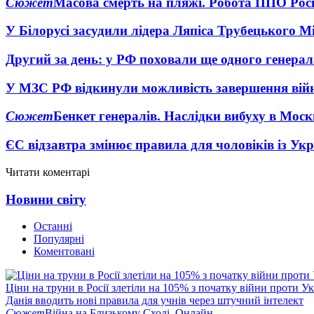
Сюжет
Масова смерть на пляжі. Робота ППО Росі
У Білорусі засудили лідера Ляпіса Трубецького М
Другий за день: у РФ поховали ще одного генерал
У МЗС РФ відкинули можливість завершення вій
Сюжет
Бенкет генералів. Наслідки вибуху в Моск
ЄС відзавтра змінює правила для чоловіків із Ук
Читати коментарі
Новини світу
Останні
Популярні
Коментовані
Ціни на труни в Росії злетіли на 105% з початку війни проти У
Данія вводить нові правила для учнів через штучний інтелект
Сюжет
Війна на Близькому Сході. Онлайн