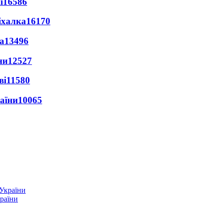
ї
16586
іхалка
16170
а
13496
ни
12527
ві
11580
раїни
10065
країни