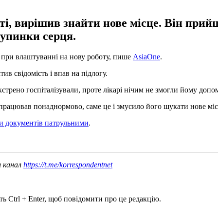
і, вирішив знайти нове місце. Він прийшо
зупинки серця.
 при влаштуванні на нову роботу, пише
AsiaOne
.
ив свідомість і впав на підлогу.
трено госпіталізували, проте лікарі нічим не змогли йому допом
 працював понаднормово, саме це і змусило його шукати нове міс
ки документів патрульними
.
ш канал
https://t.me/korrespondentnet
ь Ctrl + Enter, щоб повідомити про це редакцію.