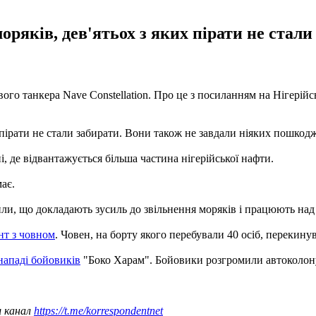
моряків, дев'ятьох з яких пірати не стал
вого танкера Nave Constellation. Про це з посиланням на Нігерійс
х пірати не стали забирати. Вони також не завдали ніяких пошкод
, де відвантажується більша частина нігерійської нафти.
ає.
внили, що докладають зусиль до звільнення моряків і працюють н
нт з човном
. Човен, на борту якого перебували 40 осіб, перекину
нападі бойовиків
"Боко Харам". Бойовики розгромили автоколону. 
ш канал
https://t.me/korrespondentnet