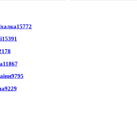
іхалка
15772
ї
15391
2178
а
11867
раїни
9795
ла
9229