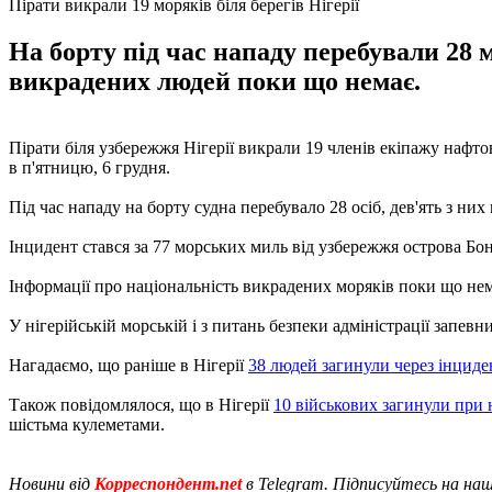
Пірати викрали 19 моряків біля берегів Нігерії
На борту під час нападу перебували 28 
викрадених людей поки що немає.
Пірати біля узбережжя Нігерії викрали 19 членів екіпажу нафто
в п'ятницю, 6 грудня.
Під час нападу на борту судна перебувало 28 осіб, дев'ять з ни
Інцидент стався за 77 морських миль від узбережжя острова Боні
Інформації про національність викрадених моряків поки що нем
У нігерійській морській і з питань безпеки адміністрації запе
Нагадаємо, що раніше в Нігерії
38 людей загинули через інциде
Також повідомлялося, що в Нігерії
10 військових загинули при 
шістьма кулеметами.
Новини від
Корреспондент.net
в Telegram. Підписуйтесь на на