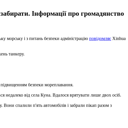
и забирати. Інформації про громадянство
ьку морську і з питань безпеки адміністрацію
повідомляє
Xinhua
жень танкеру.
ад підвищенням безпеки мореплавання.
вся недалеко від села Куна. Вдалося врятувати лише двох осіб.
Вони спалили п'ять автомобілів і забрали пікап разом з