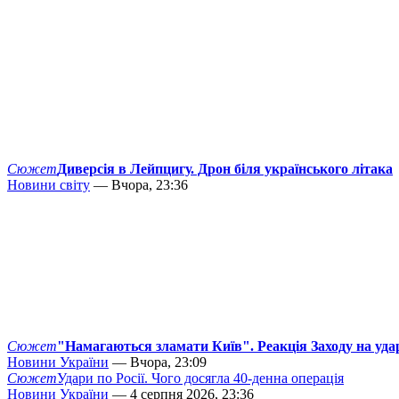
Сюжет
Диверсія в Лейпцигу. Дрон біля українського літака
Новини світу
— Вчора, 23:36
Сюжет
"Намагаються зламати Київ". Реакція Заходу на уда
Новини України
— Вчора, 23:09
Сюжет
Удари по Росії. Чого досягла 40-денна операція
Новини України
— 4 серпня 2026, 23:36