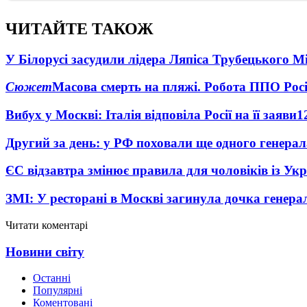
ЧИТАЙТЕ ТАКОЖ
У Білорусі засудили лідера Ляпіса Трубецького М
Сюжет
Масова смерть на пляжі. Робота ППО Росі
Вибух у Москві: Італія відповіла Росії на її заяви
1
Другий за день: у РФ поховали ще одного генерал
ЄС відзавтра змінює правила для чоловіків із Ук
ЗМІ: У ресторані в Москві загинула дочка генера
Читати коментарі
Новини світу
Останні
Популярні
Коментовані