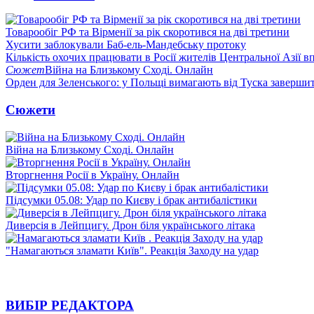
Товарообіг РФ та Вірменії за рік скоротився на дві третини
Хусити заблокували Баб-ель-Мандебську протоку
Кількість охочих працювати в Росії жителів Центральної Азії в
Сюжет
Війна на Близькому Сході. Онлайн
Орден для Зеленського: у Польщі вимагають від Туска заверши
Сюжети
Війна на Близькому Сході. Онлайн
Вторгнення Росії в Україну. Онлайн
Підсумки 05.08: Удар по Києву і брак антибалістики
Диверсія в Лейпцигу. Дрон біля українського літака
"Намагаються зламати Київ". Реакція Заходу на удар
ВИБІР РЕДАКТОРА