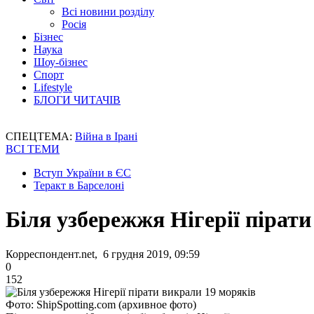
Всі новини розділу
Росія
Бізнес
Наука
Шоу-бізнес
Спорт
Lifestyle
БЛОГИ ЧИТАЧІВ
СПЕЦТЕМА:
Війна в Ірані
ВСІ ТЕМИ
Вступ України в ЄС
Теракт в Барселоні
Біля узбережжя Нігерії пірат
Корреспондент.net, 6 грудня 2019, 09:59
0
152
Фото: ShipSpotting.com (архивное фото)