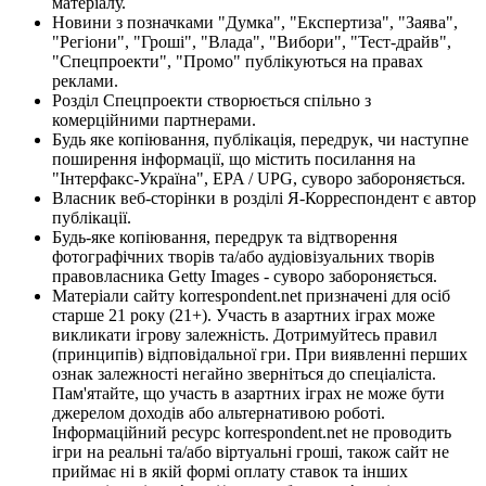
матеріалу.
Новини з позначками "Думка", "Експертиза", "Заява",
"Регіони", "Гроші", "Влада", "Вибори", "Тест-драйв",
"Спецпроекти", "Промо" публікуються на правах
реклами.
Розділ Спецпроекти створюється спільно з
комерційними партнерами.
Будь яке копіювання, публікація, передрук, чи наступне
поширення інформації, що містить посилання на
"Інтерфакс-Україна", EPA / UPG, суворо забороняється.
Власник веб-сторінки в розділі Я-Корреспондент є автор
публікації.
Будь-яке копіювання, передрук та відтворення
фотографічних творів та/або аудіовізуальних творів
правовласника Getty Images - суворо забороняється.
Матеріали сайту korrespondent.net призначені для осіб
старше 21 року (21+). Участь в азартних іграх може
викликати ігрову залежність. Дотримуйтесь правил
(принципів) відповідальної гри. При виявленні перших
ознак залежності негайно зверніться до спеціаліста.
Пам'ятайте, що участь в азартних іграх не може бути
джерелом доходів або альтернативою роботі.
Інформаційний ресурс korrespondent.net не проводить
ігри на реальні та/або віртуальні гроші, також сайт не
приймає ні в якій формі оплату ставок та інших