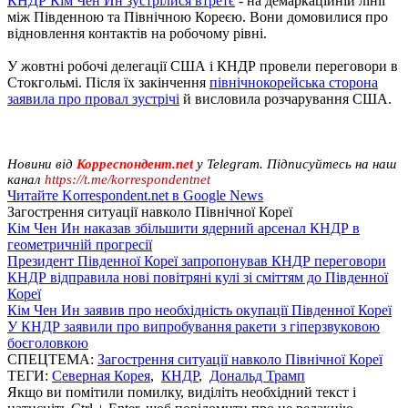
КНДР Кім Чен Ин зустрілися втретє
- на демаркаційній лінії
між Південною та Північною Кореєю. Вони домовилися про
відновлення контактів на робочому рівні.
У жовтні робочі делегації США і КНДР провели переговори в
Стокгольмі. Після їх закінчення
північнокорейська сторона
заявила про провал зустрічі
й висловила розчарування США.
Новини від
Корреспондент.net
у Telegram. Підписуйтесь на наш
канал
https://t.me/korrespondentnet
Читайте Korrespondent.net в Google News
Загострення ситуації навколо Пiвнічної Кореї
Кім Чен Ин наказав збільшити ядерний арсенал КНДР в
геометричній прогресії
Президент Південної Кореї запропонував КНДР переговори
КНДР відправила нові повітряні кулі зі сміттям до Південної
Кореї
Кім Чен Ин заявив про необхідність окупації Південної Кореї
У КНДР заявили про випробування ракети з гіперзвуковою
боєголовкою
СПЕЦТЕМА:
Загострення ситуації навколо Пiвнічної Кореї
ТЕГИ:
Северная Корея
,
КНДР
,
Дональд Трамп
Якщо ви помітили помилку, виділіть необхідний текст і