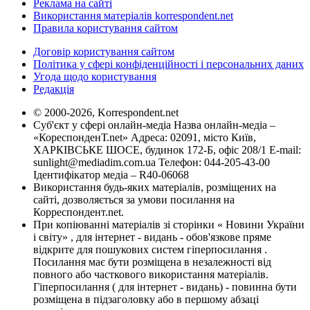
Реклама на сайті
Використання матеріалів korrespondent.net
Правила користування сайтом
Договір користування сайтом
Політика у сфері конфіденційності і персональних даних
Угода щодо користування
Редакція
© 2000-2026, Korrespondent.net
Суб'єкт у сфері онлайн-медіа Назва онлайн-медіа –
«КореспонденТ.net» Адреса: 02091, місто Київ,
ХАРКІВСЬКЕ ШОСЕ, будинок 172-Б, офіс 208/1 E-mail:
sunlight@mediadim.com.ua
Телефон: 044-205-43-00
Ідентифікатор медіа – R40-06068
Використання будь-яких матеріалів, розміщених на
сайті, дозволяється за умови посилання на
Корреспондент.net.
При копіюванні матеріалів зі сторінки « Новини України
і світу» , для інтернет - видань - обов'язкове пряме
відкрите для пошукових систем гіперпосилання .
Посилання має бути розміщена в незалежності від
повного або часткового використання матеріалів.
Гіперпосилання ( для інтернет - видань) - повинна бути
розміщена в підзаголовку або в першому абзаці