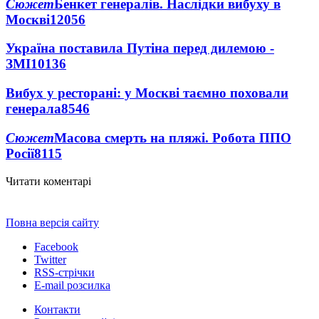
Сюжет
Бенкет генералів. Наслідки вибуху в
Москві
12056
Україна поставила Путіна перед дилемою -
ЗМІ
10136
Вибух у ресторані: у Москві таємно поховали
генерала
8546
Сюжет
Масова смерть на пляжі. Робота ППО
Росії
8115
Читати коментарі
Повна версія сайту
Facebook
Twitter
RSS-стрічки
E-mail розсилка
Контакти