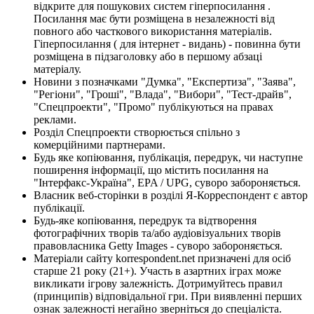
відкрите для пошукових систем гіперпосилання .
Посилання має бути розміщена в незалежності від
повного або часткового використання матеріалів.
Гіперпосилання ( для інтернет - видань) - повинна бути
розміщена в підзаголовку або в першому абзаці
матеріалу.
Новини з позначками "Думка", "Експертиза", "Заява",
"Регіони", "Гроші", "Влада", "Вибори", "Тест-драйв",
"Спецпроекти", "Промо" публікуються на правах
реклами.
Розділ Спецпроекти створюється спільно з
комерційними партнерами.
Будь яке копіювання, публікація, передрук, чи наступне
поширення інформації, що містить посилання на
"Інтерфакс-Україна", EPA / UPG, суворо забороняється.
Власник веб-сторінки в розділі Я-Корреспондент є автор
публікації.
Будь-яке копіювання, передрук та відтворення
фотографічних творів та/або аудіовізуальних творів
правовласника Getty Images - суворо забороняється.
Матеріали сайту korrespondent.net призначені для осіб
старше 21 року (21+). Участь в азартних іграх може
викликати ігрову залежність. Дотримуйтесь правил
(принципів) відповідальної гри. При виявленні перших
ознак залежності негайно зверніться до спеціаліста.