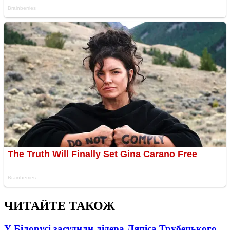
ЧИТАЙТЕ ТАКОЖ
У Білорусі засудили лідера Ляпіса Трубецького