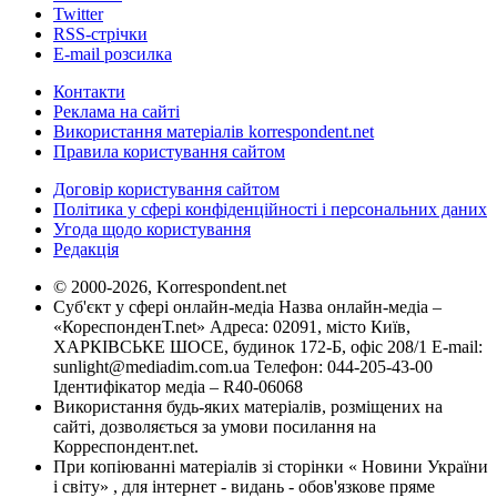
Twitter
RSS-стрічки
E-mail розсилка
Контакти
Реклама на сайті
Використання матеріалів korrespondent.net
Правила користування сайтом
Договір користування сайтом
Політика у сфері конфіденційності і персональних даних
Угода щодо користування
Редакція
© 2000-2026, Korrespondent.net
Суб'єкт у сфері онлайн-медіа Назва онлайн-медіа –
«КореспонденТ.net» Адреса: 02091, місто Київ,
ХАРКІВСЬКЕ ШОСЕ, будинок 172-Б, офіс 208/1 E-mail:
sunlight@mediadim.com.ua
Телефон: 044-205-43-00
Ідентифікатор медіа – R40-06068
Використання будь-яких матеріалів, розміщених на
сайті, дозволяється за умови посилання на
Корреспондент.net.
При копіюванні матеріалів зі сторінки « Новини України
і світу» , для інтернет - видань - обов'язкове пряме