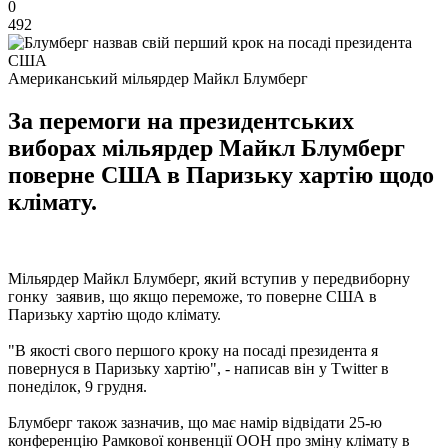
0
492
Американський мільярдер Майкл Блумберг
За перемоги на президентських
виборах мільярдер Майкл Блумберг
поверне США в Паризьку хартію щодо
клімату.
Мільярдер Майкл Блумберг, який вступив у передвиборну
гонку заявив, що якщо переможе, то поверне США в
Паризьку хартію щодо клімату.
"В якості свого першого кроку на посаді президента я
повернуся в Паризьку хартію", - написав він у Тwitter в
понеділок, 9 грудня.
Блумберг також зазначив, що має намір відвідати 25-ю
конференцію Рамкової конвенції ООН про зміну клімату в