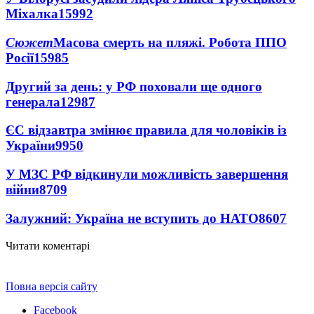
Міхалка
15992
Сюжет
Масова смерть на пляжі. Робота ППО
Росії
15985
Другий за день: у РФ поховали ще одного
генерала
12987
ЄС відзавтра змінює правила для чоловіків із
України
9950
У МЗС РФ відкинули можливість завершення
війни
8709
Залужний: Україна не вступить до НАТО
8607
Читати коментарі
Повна версія сайту
Facebook