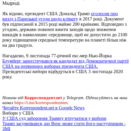
Мадриді.
Як відомо, президент США Дональд Трамп
оголосив про
вихід з Паризької угоди щодо клімату
в 2017 році. Документ
був підписаний в 2015 році майже 200 країнами. Відповідно з
угодою, держави повинні вжити заходів щодо зниження
викидів в навколишнє середовище, щоб не допустити до 2100
року підвищення середньої температури на планеті більш ніж
на два градуси.
Нагадаємо, 9 листопада 77-річний екс-мер Нью-Йорка
Блумберг зареєструвався як кандидат від Демократичної партії
США на первинних виборах президента США.
Президентські вибори відбудуться в США 3 листопада 2020
року.
Новини від
Корреспондент.net
у Telegram. Підписуйтесь на наш
канал
https://t.me/korrespondentnet
.
Читайте Korrespondent.net в Google News
Вибори у США
У США суд заборонив Трампу втручатися у вибори
Трамп засумнівався, що Венс може стати його наступником -
ЗМІ