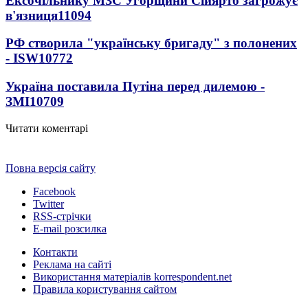
Ексочільнику МЗС Угорщини Сійярто загрожує
в'язниця
11094
РФ створила "українську бригаду" з полонених
- ISW
10772
Україна поставила Путіна перед дилемою -
ЗМІ
10709
Читати коментарі
Повна версія сайту
Facebook
Twitter
RSS-стрічки
E-mail розсилка
Контакти
Реклама на сайті
Використання матеріалів korrespondent.net
Правила користування сайтом