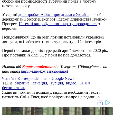
оборонної промисловості Туреччини почав в лютому
поточного року.
У серпні
до розробки Akinci приєдналася Україна
в особі
держкомпанії Укрспецекспорт і держпідприємства Івченко-
Прогрес.
Наземні випробування апарату проводилися
з
вересня.
Повідомлялося, що на безпілотник встановили українські
двигуни, які забезпечать висоту польоту в 12 кілометрів.
Перші поставки дронів турецькій армії намічені на 2020 рік.
Про поставки Akinci ЗСУ поки не повідомляється.
Новини від
Корреспондент.net
в Telegram. Підписуйтесь на
наш канал
https://t.me/korrespondentnet
Читайте Korrespondent.net в Google News
ТЕГИ:
Украина
,
авиация
,
Турция
,
видео
,
БПЛА
,
беспилотник
Якщо ви помітили помилку, виділіть необхідний текст і
натисніть Ctrl + Enter, щоб повідомити про це редакцію.