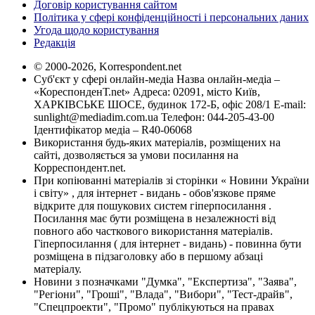
Договір користування сайтом
Політика у сфері конфіденційності і персональних даних
Угода щодо користування
Редакція
© 2000-2026, Korrespondent.net
Суб'єкт у сфері онлайн-медіа Назва онлайн-медіа –
«КореспонденТ.net» Адреса: 02091, місто Київ,
ХАРКІВСЬКЕ ШОСЕ, будинок 172-Б, офіс 208/1 E-mail:
sunlight@mediadim.com.ua
Телефон: 044-205-43-00
Ідентифікатор медіа – R40-06068
Використання будь-яких матеріалів, розміщених на
сайті, дозволяється за умови посилання на
Корреспондент.net.
При копіюванні матеріалів зі сторінки « Новини України
і світу» , для інтернет - видань - обов'язкове пряме
відкрите для пошукових систем гіперпосилання .
Посилання має бути розміщена в незалежності від
повного або часткового використання матеріалів.
Гіперпосилання ( для інтернет - видань) - повинна бути
розміщена в підзаголовку або в першому абзаці
матеріалу.
Новини з позначками "Думка", "Експертиза", "Заява",
"Регіони", "Гроші", "Влада", "Вибори", "Тест-драйв",
"Спецпроекти", "Промо" публікуються на правах