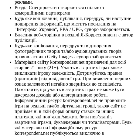
реклами.
Розділ Спецпроекти створюється спільно з
комерційними партнерами.
Будь яке копіювання, публікація, передрук, чи наступне
поширення інформації, що містить посилання на
"Інтерфакс-Україна", EPA / UPG, суворо забороняється.
Власник веб-сторінки в розділі Я-Корреспондент є автор
публікації.
Будь-яке копіювання, передрук та відтворення
фотографічних творів та/або аудіовізуальних творів
правовласника Getty Images - суворо забороняється.
Матеріали сайту korrespondent.net призначені для осіб
старше 21 року (21+). Участь в азартних іграх може
викликати ігрову залежність. Дотримуйтесь правил
(принципів) відповідальної гри. При виявленні перших
ознак залежності негайно зверніться до спеціаліста.
Пам'ятайте, що участь в азартних іграх не може бути
джерелом доходів або альтернативою роботі.
Інформаційний ресурс korrespondent.net не проводить
ігри на реальні та/або віртуальні гроші, також сайт не
приймає ні в якій формі оплату ставок та інших
платежів, які пов’язані/можуть бути пов’язані з
азартними іграми, букмекерами чи тоталізаторами. Будь-
які матеріали на інформаційному ресурсі
korrespondent.net публікуються виключно в