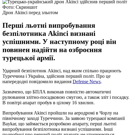
Фото: Скриншот
Дрон Akinci перед зльотом
Перші льотні випробування
безпілотника Akinci визнані
успішними. У наступному році він
повинен надійти на озброєння
турецької армії.
Ударний безпілотник Akinci, над яким спільно працюють
Туреччина і Україна, здійснив перший політ. Про це
напередодні повідомило видання
Defense News
.
Зазначено, що БПЛА виконав повністю автоматичні
рулювання злітно-посадковою смугою, а також зліт і посадку.
В повітрі апарат пробув в цілому 16 хвилин.
Випробування Akinci пройшли на аеродромі в Чорлу на
північному заході Туреччини. За заявою турецької компанії
Baykar, що займається розробкою апарату, перші льотні
випробування безпілотника визнані успішними. Інші
подробиці про перший політ апарату не уточнюються.