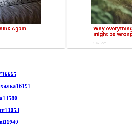
ї
16665
іхалка
16191
а
13580
ни
13053
ві
11940