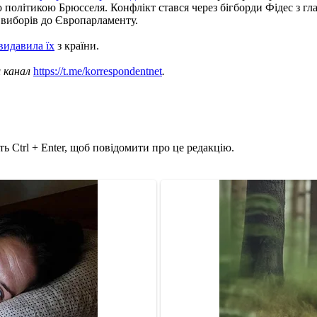
ою політикою Брюсселя. Конфлікт стався через бігборди Фідес з 
виборів до Європарламенту.
видавила їх
з країни.
ш канал
https://t.me/korrespondentnet
.
ь Ctrl + Enter, щоб повідомити про це редакцію.