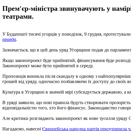
Прем'єр-міністра звинувачують у намір
театрами.
У Будапешті тисячі угорців у понеділок, 9 грудня, протестувал
правда
.
Зазначається, що в цей день уряд Угорщини подав до парламен
Якщо законопроект буде прийнятий, фінансування буде розподіл
Законопроект може бути прийнятий в середу.
Пропозиція виникла після скандалу в одному з найпопулярніших 
грошей від уряду, одночасно позбавляючи їх доступу до своїх 
Культура в Угорщині в значній мірі субсидується державою, а кв
В уряді заявили, що нові правила будуть створювати прозорість
відповідальністю того, хто його фінансує. Законодавство говори
Але критики розглядають законопроект як нове зусилля уряду О
Нагадаємо, навесні
Європейська народна партія призупинила чл