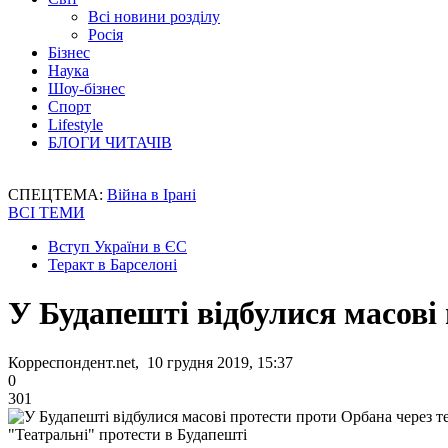
Всі новини розділу
Росія
Бізнес
Наука
Шоу-бізнес
Спорт
Lifestyle
БЛОГИ ЧИТАЧІВ
СПЕЦТЕМА:
Війна в Ірані
ВСІ ТЕМИ
Вступ України в ЄС
Теракт в Барселоні
У Будапешті відбулися масові
Корреспондент.net, 10 грудня 2019, 15:37
0
301
"Театральні" протести в Будапешті