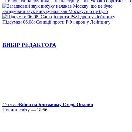
"Полювати на лучника, а не на стрілу". Як Україні боротись з 
Загадковий звук вибуху налякав Москву: що це було
Підсумки 06.08: Санкції проти РФ і дрон у Лейпцигу
ВИБІР РЕДАКТОРА
Сюжет
Війна на Близькому Сході. Онлайн
Новини світу
— 18:56