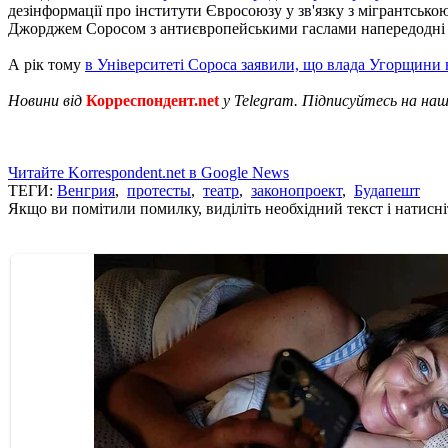
дезінформації про інститути Євросоюзу у зв'язку з мігрантськ
Джорджем Соросом з антиєвропейськими гаслами напередодні 
А рік тому
в Університеті Сороса заявили, що влада Угорщини 
Новини від
Корреспондент.net
у Telegram. Підписуйтесь на на
Читайте Korrespondent.net в Google News
ТЕГИ:
Венгрия
,
протесты
,
театр
,
законопроект
,
Будапешт
Якщо ви помітили помилку, виділіть необхідний текст і натисніт