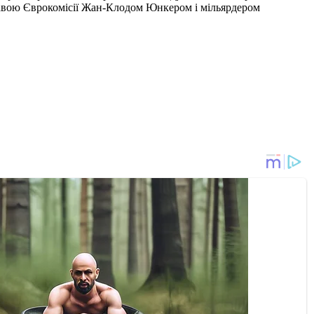
главою Єврокомісії Жан-Клодом Юнкером і мільярдером