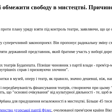
і обмежити свободу в мистецтві. Причин
и проти плану уряду взяти під контроль театри, заявляючи, що ц
ту суперечливий законопроект. Він пропонує радикальну зміну с
яти державний представник, який братиме участь у виборі директо
театрів Будапешта. Пізніше чиновник з партії влади - прем'єр-м
внутрішніх справ і приховуючи злочини".
итки в музей, оперу і театр, як правило, значно дешевші, ніж, на
 і передбачуваність фінансування театрів, створюючи при цьому "ц
ть, що "основні очікування" від культурної діяльності - те, щоб 
рбана для придушення незалежності в мистецтві. Більше 45 тисяч 
енство угорської партії Фідес
, очолюваної прем'єром країни Ві