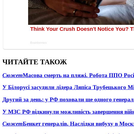
ЧИТАЙТЕ ТАКОЖ
Сюжет
Масова смерть на пляжі. Робота ППО Росі
У Білорусі засудили лідера Ляпіса Трубецького М
Другий за день: у РФ поховали ще одного генерал
У МЗС РФ відкинули можливість завершення вій
Сюжет
Бенкет генералів. Наслідки вибуху в Моск