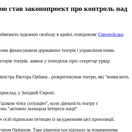
ою став законопроект про контроль над
е обмежить художню свободу в країні, повідомляє
Європейська
хеми фінансування державних театрів і управління ними.
рів театрів, заявив у понеділок прес-секретар уряду.
іністра Віктора Орбана - розкритикував театри, які "вимагають
приклад, у Західній Європі.
ілком чітку ситуацію", коли діяльність театру є
вона "активно захищала інтереси нації".
осіб підписали петицію із засудженням цієї пропозиції.
ктором Орбаном. Таке рішення послідувало за поширенням