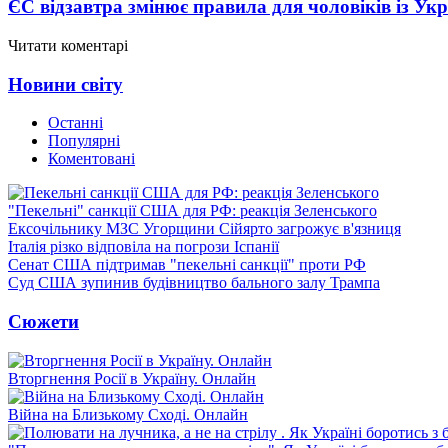
ЄС відзавтра змінює правила для чоловіків із Ук
Читати коментарі
Новини світу
Останні
Популярні
Коментовані
"Пекельні" санкції США для РФ: реакція Зеленського
Ексочільнику МЗС Угорщини Сійярто загрожує в'язниця
Італія різко відповіла на погрози Іспанії
Сенат США підтримав "пекельні санкції" проти РФ
Суд США зупинив будівництво бального залу Трампа
Сюжети
Вторгнення Росії в Україну. Онлайн
Війна на Близькому Сході. Онлайн