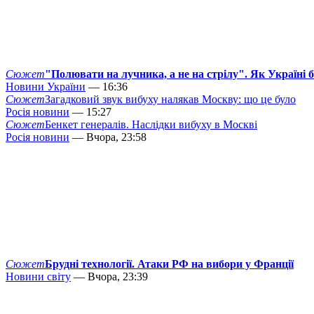
Сюжет
"Полювати на лучника, а не на стрілу". Як Україні 
Новини України
— 16:36
Сюжет
Загадковий звук вибуху налякав Москву: що це було
Росія новини
— 15:27
Сюжет
Бенкет генералів. Наслідки вибуху в Москві
Росія новини
— Вчора, 23:58
Сюжет
Брудні технології. Атаки РФ на вибори у Франції
Новини світу
— Вчора, 23:39