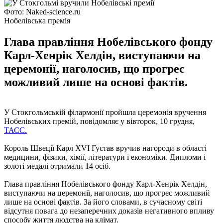
Фото: Naked-science.ru
Нобелівська премія
Глава правління Нобелівського фонду
Карл-Хенрік Хелдін, виступаючи на
церемонії, наголосив, що прогрес
можливий лише на основі фактів.
У Стокгольмській філармонії пройшла церемонія вручення
Нобелівських премій, повідомляє у вівторок, 10 грудня,
ТАСС.
Король Швеції Карл XVI Густав вручив нагороди в області
медицини, фізики, хімії, літератури і економіки. Дипломи і
золоті медалі отримали 14 осіб.
Глава правління Нобелівського фонду Карл-Хенрік Хелдін,
виступаючи на церемонії, наголосив, що прогрес можливий
лише на основі фактів. За його словами, в сучасному світі
відсутня повага до незаперечних доказів негативного впливу
способу життя людства на клімат.