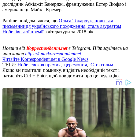
дослідник Абхіджіт Банерджі, француженка Естер Дюфло і
американець Майкл Кремер.
Раніше повідомлялося, що
Ольга Токарчук, польська
письменниця українського походження, стала лауреатом
Нобелівської премії
з літератури за 2018 рік.
Новини від
Корреспондент.net
в Telegram. Підписуйтесь на
наш канал
https://t.me/korrespondentnet
Читайте Korrespondent.net в Google News
ТЕГИ:
Нобелевская премия
,
церемония
,
Стокгольм
Якщо ви помітили помилку, виділіть необхідний текст і
натисніть Ctrl + Enter, щоб повідомити про це редакцію.