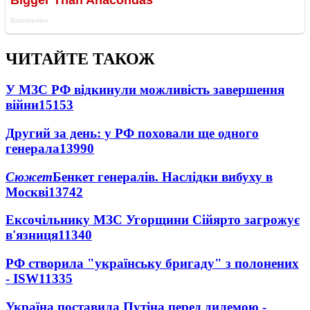
ЧИТАЙТЕ ТАКОЖ
У МЗС РФ відкинули можливість завершення
війни
15153
Другий за день: у РФ поховали ще одного
генерала
13990
Сюжет
Бенкет генералів. Наслідки вибуху в
Москві
13742
Ексочільнику МЗС Угорщини Сійярто загрожує
в'язниця
11340
РФ створила "українську бригаду" з полонених
- ISW
11335
Україна поставила Путіна перед дилемою -