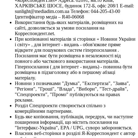
«КореспонденТ.net» Адреса: 02091, місто Київ,
ХАРКІВСЬКЕ ШОСЕ, будинок 172-Б, офіс 208/1 E-mail:
sunlight@mediadim.com.ua
Телефон: 044-205-43-00
Ідентифікатор медіа – R40-06068
Використання будь-яких матеріалів, розміщених на
сайті, дозволяється за умови посилання на
Корреспондент.net.
При копіюванні матеріалів зі сторінки « Новини України
і світу» , для інтернет - видань - обов'язкове пряме
відкрите для пошукових систем гіперпосилання .
Посилання має бути розміщена в незалежності від
повного або часткового використання матеріалів.
Гіперпосилання ( для інтернет - видань) - повинна бути
розміщена в підзаголовку або в першому абзаці
матеріалу.
Новини з позначками "Думка", "Експертиза", "Заява",
"Регіони", "Гроші", "Влада", "Вибори", "Тест-драйв",
"Спецпроекти", "Промо" публікуються на правах
реклами.
Розділ Спецпроекти створюється спільно з
комерційними партнерами.
Будь яке копіювання, публікація, передрук, чи наступне
поширення інформації, що містить посилання на
"Інтерфакс-Україна", EPA / UPG, суворо забороняється.
Власник веб-сторінки в розділі Я-Корреспондент є автор