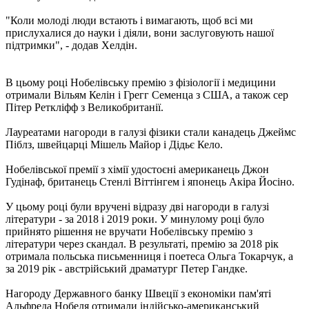
"Коли молоді люди встають і вимагають, щоб всі ми
прислухалися до науки і діяли, вони заслуговують нашої
підтримки", - додав Хелдін.
В цьому році Нобелівську премію з фізіології і медицини
отримали Вільям Келін і Грегг Семенца з США, а також сер
Пітер Реткліфф з Великобританії.
Лауреатами нагороди в галузі фізики стали канадець Джеймс
Піблз, швейцарці Мішель Майор і Дідьє Кело.
Нобелівської премії з хімії удостоєні американець Джон
Гудінаф, британець Стенлі Віттінгем і японець Акіра Йосіно.
У цьому році були вручені відразу дві нагороди в галузі
літератури - за 2018 і 2019 роки. У минулому році було
прийнято рішення не вручати Нобелівську премію з
літератури через скандал. В результаті, премію за 2018 рік
отримала польська письменниця і поетеса Ольга Токарчук, а
за 2019 рік - австрійський драматург Петер Гандке.
Нагороду Державного банку Швеції з економіки пам'яті
Альфреда Нобеля отримали індійсько-американський