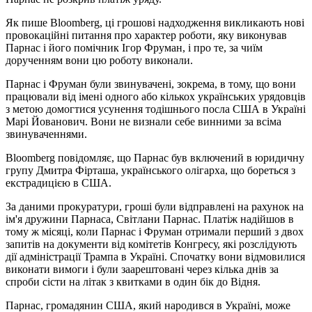
Як пише Bloomberg, ці грошові надходження викликають нові
провокаційні питання про характер роботи, яку виконував
Парнас і його помічник Ігор Фруман, і про те, за чиїм
дорученням вони цю роботу виконали.
Парнас і Фруман були звинувачені, зокрема, в тому, що вони
працювали від імені одного або кількох українських урядовців
з метою домогтися усунення тодішнього посла США в Україні
Марі Йованович. Вони не визнали себе винними за всіма
звинуваченнями.
Bloomberg повідомляє, що Парнас був включений в юридичну
групу Дмитра Фірташа, українського олігарха, що бореться з
екстрадицією в США.
За даними прокуратури, гроші були відправлені на рахунок на
ім'я дружини Парнаса, Світлани Парнас. Платіж надійшов в
тому ж місяці, коли Парнас і Фруман отримали перший з двох
запитів на документи від комітетів Конгресу, які розслідують
дії адміністрації Трампа в Україні. Спочатку вони відмовилися
виконати вимоги і були заарештовані через кілька днів за
спроби сісти на літак з квитками в один бік до Відня.
Парнас, громадянин США, який народився в Україні, може