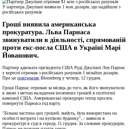
У партнера Джуліані виявили 1 млн доларів, що надійшли з
російських рахунків
Гроші виявила американська
прокуратура. Льва Парнаса
звинуватили в діяльності, спрямованій
проти екс-посла США в Україні Марі
Йованович.
Партнер адвоката президента США Руді Джуліані Лев Парнас
у вересні отримав з російських рахунків 1 мільйон доларів.
Про це
повідомляє
Bloomberg у четвер, 12 грудня.
Гроші Парнас отримав за місяць до того, як його звинуватили
в змові з метою вкладення іноземних грошей в політичні
кампанії США. Американські прокурори тепер просять
повернути Парнаса під варту.
"Більша частина цих грошей, мабуть, була використана на
особисті витрати і на купівлю будинку", - заявили в
прокуратурі в суді в середу, 11 грудня. За словами прокурорів,
Парнас не розкрив платіж уряду.