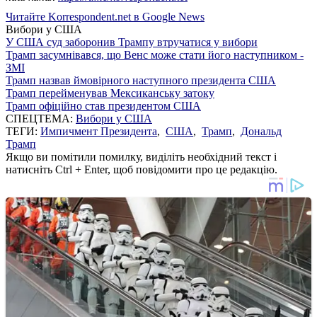
Читайте Korrespondent.net в Google News
Вибори у США
У США суд заборонив Трампу втручатися у вибори
Трамп засумнівався, що Венс може стати його наступником -
ЗМІ
Трамп назвав ймовірного наступного президента США
Трамп перейменував Мексиканську затоку
Трамп офіційно став президентом США
СПЕЦТЕМА:
Вибори у США
ТЕГИ:
Импичмент Президента
,
США
,
Трамп
,
Дональд
Трамп
Якщо ви помітили помилку, виділіть необхідний текст і
натисніть Ctrl + Enter, щоб повідомити про це редакцію.