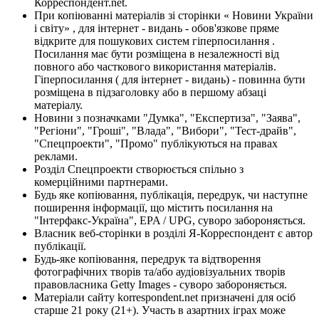
Корреспондент.net.
При копіюванні матеріалів зі сторінки « Новини України
і світу» , для інтернет - видань - обов'язкове пряме
відкрите для пошукових систем гіперпосилання .
Посилання має бути розміщена в незалежності від
повного або часткового використання матеріалів.
Гіперпосилання ( для інтернет - видань) - повинна бути
розміщена в підзаголовку або в першому абзаці
матеріалу.
Новини з позначками "Думка", "Експертиза", "Заява",
"Регіони", "Гроші", "Влада", "Вибори", "Тест-драйв",
"Спецпроекти", "Промо" публікуються на правах
реклами.
Розділ Спецпроекти створюється спільно з
комерційними партнерами.
Будь яке копіювання, публікація, передрук, чи наступне
поширення інформації, що містить посилання на
"Інтерфакс-Україна", EPA / UPG, суворо забороняється.
Власник веб-сторінки в розділі Я-Корреспондент є автор
публікації.
Будь-яке копіювання, передрук та відтворення
фотографічних творів та/або аудіовізуальних творів
правовласника Getty Images - суворо забороняється.
Матеріали сайту korrespondent.net призначені для осіб
старше 21 року (21+). Участь в азартних іграх може