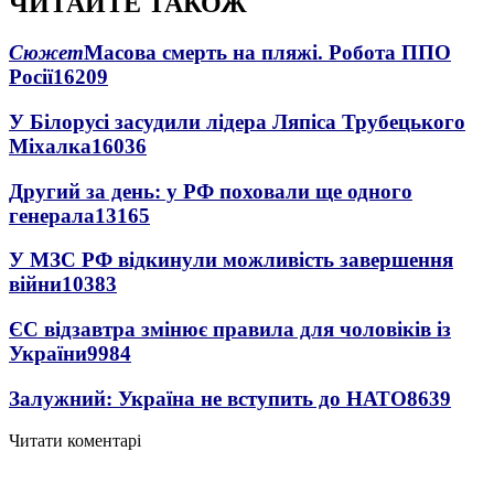
ЧИТАЙТЕ ТАКОЖ
Сюжет
Масова смерть на пляжі. Робота ППО
Росії
16209
У Білорусі засудили лідера Ляпіса Трубецького
Міхалка
16036
Другий за день: у РФ поховали ще одного
генерала
13165
У МЗС РФ відкинули можливість завершення
війни
10383
ЄС відзавтра змінює правила для чоловіків із
України
9984
Залужний: Україна не вступить до НАТО
8639
Читати коментарі