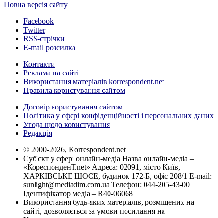
Повна версія сайту
Facebook
Twitter
RSS-стрічки
E-mail розсилка
Контакти
Реклама на сайті
Використання матеріалів korrespondent.net
Правила користування сайтом
Договір користування сайтом
Політика у сфері конфіденційності і персональних даних
Угода щодо користування
Редакція
© 2000-2026, Korrespondent.net
Суб'єкт у сфері онлайн-медіа Назва онлайн-медіа –
«КореспонденТ.net» Адреса: 02091, місто Київ,
ХАРКІВСЬКЕ ШОСЕ, будинок 172-Б, офіс 208/1 E-mail:
sunlight@mediadim.com.ua
Телефон: 044-205-43-00
Ідентифікатор медіа – R40-06068
Використання будь-яких матеріалів, розміщених на
сайті, дозволяється за умови посилання на