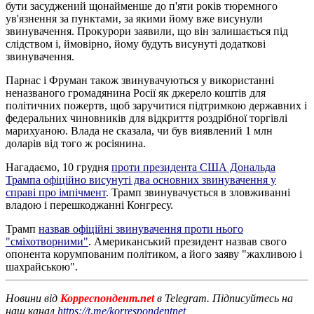
бути засуджений щонайменше до п'яти років тюремного
ув'язнення за пунктами, за якими йому вже висунули
звинувачення. Прокурори заявили, що він залишається під
слідством і, ймовірно, йому будуть висунуті додаткові
звинувачення.
Парнас і Фруман також звинувачуються у використанні
неназваного громадянина Росії як джерело коштів для
політичних пожертв, щоб заручитися підтримкою державних і
федеральних чиновників для відкриття роздрібної торгівлі
марихуаною. Влада не сказала, чи був виявлений 1 млн
доларів від того ж росіянина.
Нагадаємо, 10 грудня
проти президента США Дональда
Трампа офіційно висунуті два основних звинувачення у
справі про імпічмент
. Трамп звинувачується в зловживанні
владою і перешкоджанні Конгресу.
Трамп
назвав офіційні звинувачення проти нього
"сміхотворними"
. Американський президент назвав свого
опонента корумпованим політиком, а його заяву "жахливою і
шахрайською".
Новини від
Корреспондент.net
в Telegram. Підписуйтесь на
наш канал
https://t.me/korrespondentnet