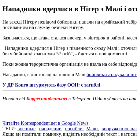
Нападники вдерлися в Нігер з Малі і ото
На заході Нігеру невідомі бойовики напали на армійський табір
посиланням на службу безпеки Нігеру.
Зазначається, що атака сталася ввечері у вівторок в районі насе
"Нападники вдерлися в Нігер з південного сходу Малі і оточили 
боку бойовиків загинули 57 осіб", - йдеться в повідомленні.
Поки жодна терористична організація не взяла на себе відповіда
Нагадаємо, в листопаді на півночі Малі
бойовики атакували поз
У ДР Конго штурмують базу ООН: є загиблі
Новини від
Корреспондент.net
в Telegram. Підписуйтесь на на
Читайте Korrespondent.net в Google News
ТЕГИ:
военные
,
нападение
,
погибли
,
Мали
,
вооруженное на
Якщо ви помітили помилку, виділіть необхідний текст і натисніт