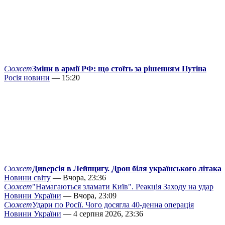
Сюжет
Зміни в армії РФ: що стоїть за рішенням Путіна
Росія новини
— 15:20
Сюжет
Диверсія в Лейпцигу. Дрон біля українського літака
Новини світу
— Вчора, 23:36
Сюжет
"Намагаються зламати Київ". Реакція Заходу на удар
Новини України
— Вчора, 23:09
Сюжет
Удари по Росії. Чого досягла 40-денна операція
Новини України
— 4 серпня 2026, 23:36