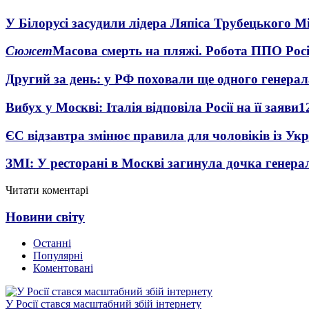
У Білорусі засудили лідера Ляпіса Трубецького М
Сюжет
Масова смерть на пляжі. Робота ППО Росі
Другий за день: у РФ поховали ще одного генерал
Вибух у Москві: Італія відповіла Росії на її заяви
1
ЄС відзавтра змінює правила для чоловіків із Ук
ЗМІ: У ресторані в Москві загинула дочка генера
Читати коментарі
Новини світу
Останні
Популярні
Коментовані
У Росії стався масштабний збій інтернету