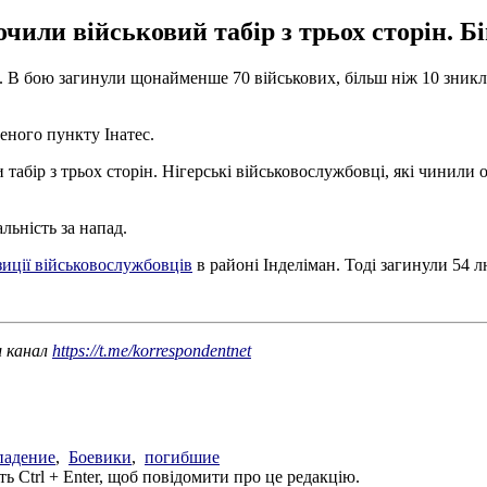
чили військовий табір з трьох сторін. Бі
. В бою загинули щонайменше 70 військових, більш ніж 10 зникли
леного пункту Інатес.
табір з трьох сторін. Нігерські військовослужбовці, які чинили 
льність за напад.
иції військовослужбовців
в районі Інделіман. Тоді загинули 54 
ш канал
https://t.me/korrespondentnet
падение
,
Боевики
,
погибшие
ь Ctrl + Enter, щоб повідомити про це редакцію.