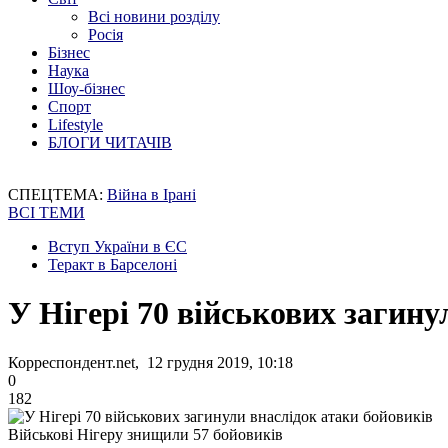
Всі новини розділу
Росія
Бізнес
Наука
Шоу-бізнес
Спорт
Lifestyle
БЛОГИ ЧИТАЧІВ
СПЕЦТЕМА:
Війна в Ірані
ВСІ ТЕМИ
Вступ України в ЄС
Теракт в Барселоні
У Нігері 70 військових загину
Корреспондент.net, 12 грудня 2019, 10:18
0
182
Військові Нігеру знищили 57 бойовиків