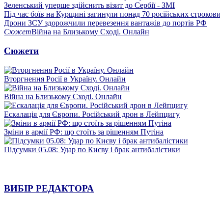
Зеленський уперше здійснить візит до Сербії - ЗМІ
Під час боїв на Курщині загинули понад 70 російських строкови
Дрони ЗСУ здорожчили перевезення вантажів до портів РФ
Сюжет
Війна на Близькому Сході. Онлайн
Сюжети
Вторгнення Росії в Україну. Онлайн
Війна на Близькому Сході. Онлайн
Ескалація для Європи. Російський дрон в Лейпцигу
Зміни в армії РФ: що стоїть за рішенням Путіна
Підсумки 05.08: Удар по Києву і брак антибалістики
ВИБІР РЕДАКТОРА