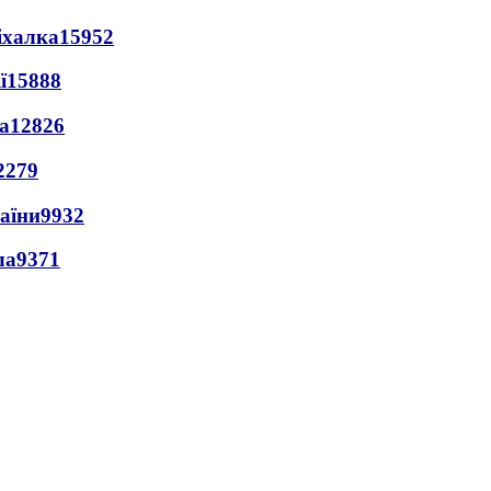
іхалка
15952
ї
15888
а
12826
2279
раїни
9932
ла
9371