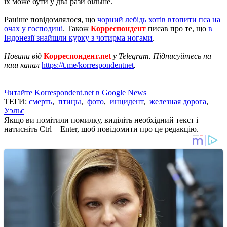
їх може бути у два рази більше.
Раніше повідомлялося, що
чорний лебідь хотів втопити пса на
очах у господині
. Також
Корреспондент
писав про те, що
в
Індонезії знайшли курку з чотирма ногами
.
Новини від
Корреспондент.net
у Telegram. Підписуйтесь на
наш канал
https://t.me/korrespondentnet
.
Читайте Korrespondent.net в Google News
ТЕГИ:
смерть
,
птицы
,
фото
,
инцидент
,
железная дорога
,
Уэльс
Якщо ви помітили помилку, виділіть необхідний текст і
натисніть Ctrl + Enter, щоб повідомити про це редакцію.