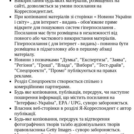
Використання будь-яких матеріалів, розміщених на
сайті, дозволяється за умови посилання на
Корреспондент.net.
При копіюванні матеріалів зі сторінки « Новини України
і світу» , для інтернет - видань - обов'язкове пряме
відкрите для пошукових систем гіперпосилання .
Посилання має бути розміщена в незалежності від
повного або часткового використання матеріалів.
Гіперпосилання ( для інтернет - видань) - повинна бути
розміщена в підзаголовку або в першому абзаці
матеріалу.
Новини з позначками "Думка", "Експертиза", "Заява",
"Регіони", "Гроші", "Влада", "Вибори", "Тест-драйв",
"Спецпроекти", "Промо" публікуються на правах
реклами.
Розділ Спецпроекти створюється спільно з
комерційними партнерами.
Будь яке копіювання, публікація, передрук, чи наступне
поширення інформації, що містить посилання на
"Інтерфакс-Україна", EPA / UPG, суворо забороняється.
Власник веб-сторінки в розділі Я-Корреспондент є автор
публікації.
Будь-яке копіювання, передрук та відтворення
фотографічних творів та/або аудіовізуальних творів
правовласника Getty Images - суворо забороняється.