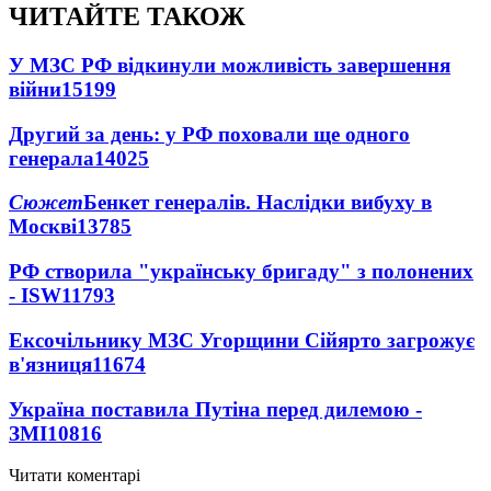
ЧИТАЙТЕ ТАКОЖ
У МЗС РФ відкинули можливість завершення
війни
15199
Другий за день: у РФ поховали ще одного
генерала
14025
Сюжет
Бенкет генералів. Наслідки вибуху в
Москві
13785
РФ створила "українську бригаду" з полонених
- ISW
11793
Ексочільнику МЗС Угорщини Сійярто загрожує
в'язниця
11674
Україна поставила Путіна перед дилемою -
ЗМІ
10816
Читати коментарі