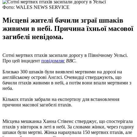
Фото: WALES NEWS SERVICE
Місцеві жителі бачили зграї шпаків
живими в небі. Причина їхньої масової
загибелі невідома.
Сотні мертвих птахів засипали дорогу в Північному Уельсі.
Про цей інцидент
повідомляє
ВВС
.
Близько 300 шпаків були виявлені мертвими на дорозі на
англійському острові Анґлсі. Очевидці стверджують, що
бачили птахів живими в небі, а потім вони впали мертвими з
неба.
Кількох птахів забрали на експертизу для встановлення
причини масової загибелі птахів.
Місцева мешканка Ханна Стівенс стверджує, що спостерігала
птахів у вівторок в леті в небі. За словами жінки, через годину
шпаки були мертві. Жінка нарахувала 150 мертвих птахів, але