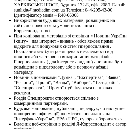
ХАРКІВСЬКЕ ШОСЕ, будинок 172-Б, офіс 208/1 E-mail:
sunlight@mediadim.com.ua
Телефон: 044-205-43-00
Ідентифікатор медіа – R40-06068
Використання будь-яких матеріалів, розміщених на
сайті, дозволяється за умови посилання на
Корреспондент.net.
При копіюванні матеріалів зі сторінки « Новини України
і світу» , для інтернет - видань - обов'язкове пряме
відкрите для пошукових систем гіперпосилання .
Посилання має бути розміщена в незалежності від
повного або часткового використання матеріалів.
Гіперпосилання ( для інтернет - видань) - повинна бути
розміщена в підзаголовку або в першому абзаці
матеріалу.
Новини з позначками "Думка", "Експертиза", "Заява",
"Регіони", "Гроші", "Влада", "Вибори", "Тест-драйв",
"Спецпроекти", "Промо" публікуються на правах
реклами.
Розділ Спецпроекти створюється спільно з
комерційними партнерами.
Будь яке копіювання, публікація, передрук, чи наступне
поширення інформації, що містить посилання на
"Інтерфакс-Україна", EPA / UPG, суворо забороняється.
Власник веб-сторінки в розділі Я-Корреспондент є автор