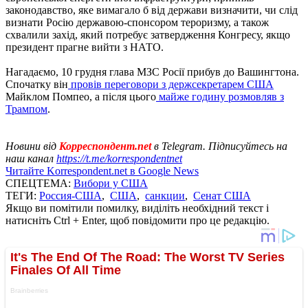
законодавство, яке вимагало б від держави визначити, чи слід
визнати Росію державою-спонсором тероризму, а також
схвалили захід, який потребує затвердження Конгресу, якщо
президент прагне вийти з НАТО.
Нагадаємо, 10 грудня глава МЗС Росії прибув до Вашингтона.
Спочатку він
провів переговори з держсекретарем США
Майклом Помпео, а після цього
майже годину розмовляв з
Трампом
.
Новини від
Корреспондент.net
в Telegram. Підписуйтесь на
наш канал
https://t.me/korrespondentnet
Читайте Korrespondent.net в Google News
СПЕЦТЕМА:
Вибори у США
ТЕГИ:
Россия-США
,
США
,
санкции
,
Сенат США
Якщо ви помітили помилку, виділіть необхідний текст і
натисніть Ctrl + Enter, щоб повідомити про це редакцію.