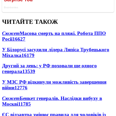
ЧИТАЙТЕ ТАКОЖ
Сюжет
Масова смерть на пляжі. Робота ППО
Росії
16627
У Білорусі засудили лідера Ляпіса Трубецького
Міхалка
16179
Другий за день: у РФ поховали ще одного
генерала
13539
У МЗС РФ відкинули можливість завершення
війни
12776
Сюжет
Бенкет генералів. Наслідки вибуху в
Москві
11785
ЄС відзавтра змінює правила для чоловіків із