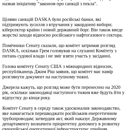
назвав ініціативу "законом про санкції з пекла".
Цілями санкцій DASKA були російські банки, які
підтримують зусилля з втручання у закордонні вибори;
кіберсектор країни і новий державний борг. Він також введе
жорсткі заходи відносно російського нафтогазового сектора.
Помічники Сенату сказали, що комітет затримав розгляд
DASKA, оскільки Грем головував на слуханні Комітету з
питань судової влади і не зміг взяти участь у засіданні.
Голова комітету Сенату США з міжнародних відносин,
республіканець Джим Ріш заявив, що комітет має намір
розглянути документ на наступному тижні.
Джерела кажуть, що розгляд може бути перенесено на 2020
рік, оскільки законодавці наступного тижня вже будуть йти у
відпустку до кінця року.
Комітет Сенату в середу також удосконалив законодавство,
яке намагається перешкоджати російським енергетичним
трубопроводам; затвердив акт, який наказує Державному
департаменту визначити пріоритетну допомогу в розвитку
європейської енергетичної інфраструктури; прийняв