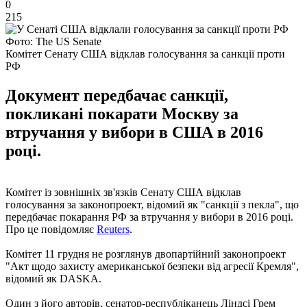
0
215
Фото: The US Senate
Комітет Сенату США відклав голосування за санкції проти
РФ
Документ передбачає санкції,
покликані покарати Москву за
втручання у вибори в США в 2016
році.
Комітет із зовнішніх зв'язків Сенату США відклав
голосування за законопроект, відомий як "санкції з пекла", що
передбачає покарання РФ за втручання у вибори в 2016 році.
Про це повідомляє
Reuters
.
Комітет 11 грудня не розглянув двопартійний законопроект
"Акт щодо захисту американської безпеки від агресії Кремля",
відомий як DASKA.
Один з його авторів, сенатор-республіканець Ліндсі Грем