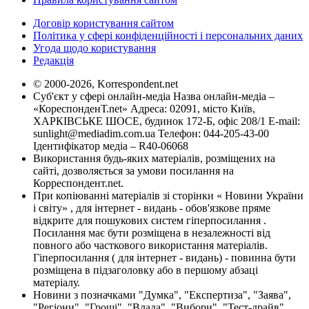
Договір користування сайтом
Політика у сфері конфіденційності і персональних даних
Угода щодо користування
Редакція
© 2000-2026, Korrespondent.net
Суб'єкт у сфері онлайн-медіа Назва онлайн-медіа –
«КореспонденТ.net» Адреса: 02091, місто Київ,
ХАРКІВСЬКЕ ШОСЕ, будинок 172-Б, офіс 208/1 E-mail:
sunlight@mediadim.com.ua
Телефон: 044-205-43-00
Ідентифікатор медіа – R40-06068
Використання будь-яких матеріалів, розміщених на
сайті, дозволяється за умови посилання на
Корреспондент.net.
При копіюванні матеріалів зі сторінки « Новини України
і світу» , для інтернет - видань - обов'язкове пряме
відкрите для пошукових систем гіперпосилання .
Посилання має бути розміщена в незалежності від
повного або часткового використання матеріалів.
Гіперпосилання ( для інтернет - видань) - повинна бути
розміщена в підзаголовку або в першому абзаці
матеріалу.
Новини з позначками "Думка", "Експертиза", "Заява",
"Регіони", "Гроші", "Влада", "Вибори", "Тест-драйв",