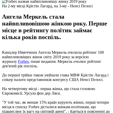
На 2-му місці Крістін Лагард, на 3-му - Ненсі Пелосі
Ангела Меркель стала
найвпливовішою жінкою року. Перше
місце в рейтингу політик займає
кілька років поспіль.
Канцлер Німеччини Ангела Меркель очолила рейтинг 100
найвпливовіших жінок світу 2019 року за версією
журналу
Forbes
, пише видання. Меркель очолює рейтинг
дев'ятий рік поспіль.
До першої трійки також увійшли глава МВФ Крістін Лагард і
спікер палати представників конгресу США Ненсі Пелосі.
На четвертому місці - перша жінка, що стала головою
Єврокомісії, Урсула фон дер Ляєн.
"У той час, як менше 15% країн керують жінки, перші чотири
місця в списку Forbes дісталися жінкам-політикам, що
підкреслює їх вагу на світовій арені", - йдеться в поясненні до