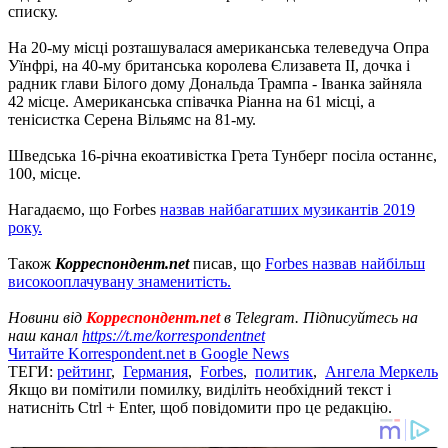
списку.
На 20-му місці розташувалася американська телеведуча Опра
Уїнфрі, на 40-му британська королева Єлизавета II, дочка і
радник глави Білого дому Дональда Трампа - Іванка зайняла
42 місце. Американська співачка Ріанна на 61 місці, а
тенісистка Серена Вільямс на 81-му.
Шведська 16-річна екоативістка Грета Тунберг посіла останнє,
100, місце.
Нагадаємо, що Forbes
назвав найбагатших музикантів 2019
року.
Також
Корреспондент.net
писав, що
Forbes назвав найбільш
високооплачувану знаменитість.
Новини від
Корреспондент.net
в Telegram. Підписуйтесь на
наш канал
https://t.me/korrespondentnet
Читайте Korrespondent.net в Google News
ТЕГИ:
рейтинг
,
Германия
,
Forbes
,
политик
,
Ангела Меркель
Якщо ви помітили помилку, виділіть необхідний текст і
натисніть Ctrl + Enter, щоб повідомити про це редакцію.