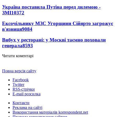
Україна поставила Путіна перед дилемою -
ЗМІ
10372
Ексочільнику МЗС Угорщини Сійярто загрожує
в'язниця
9084
Вибух у ресторані: у Москві таємно поховали
генерала
8593
Читати коментарі
Повна версія сайту
Facebook
Twitter
RSS-стрічки
E-mail розсилка
Контакти
Реклама на сайті
Використання матеріалів korrespondent.net
Правила користування сайтом