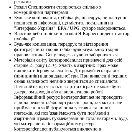
реклами.
Розділ Спецпроекти створюється спільно з
комерційними партнерами.
Будь яке копіювання, публікація, передрук, чи наступне
поширення інформації, що містить посилання на
"Інтерфакс-Україна", EPA / UPG, суворо забороняється.
Власник веб-сторінки в розділі Я-Корреспондент є автор
публікації.
Будь-яке копіювання, передрук та відтворення
фотографічних творів та/або аудіовізуальних творів
правовласника Getty Images - суворо забороняється.
Матеріали сайту korrespondent.net призначені для осіб
старше 21 року (21+). Участь в азартних іграх може
викликати ігрову залежність. Дотримуйтесь правил
(принципів) відповідальної гри. При виявленні перших
ознак залежності негайно зверніться до спеціаліста.
Пам'ятайте, що участь в азартних іграх не може бути
джерелом доходів або альтернативою роботі.
Інформаційний ресурс korrespondent.net не проводить
ігри на реальні та/або віртуальні гроші, також сайт не
приймає ні в якій формі оплату ставок та інших
платежів, які пов’язані/можуть бути пов’язані з
азартними іграми, букмекерами чи тоталізаторами. Будь-
які матеріали на інформаційному ресурсі
korrespondent.net публікуються виключно в