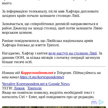
нього.
За інформацією телеканалу, після заяв Хафтара дипломати
західних країн почали залишати столицю Лівії.
Зазначається, що співробітники дипмісій направляються в
район Джанзур на заході столиці, щоб потім залишити Лівію
морським шляхом.
Раніше повідомлялося, що Лівійська національна армія
Хафтара близька до взяття Тріполі.
Нагадаємо, Хафтар з квітня
веде наступ на столицю Лівії
. За
даними ООН, за кілька місяців з початку операції загинули
більше тисячі осіб.
Новини від
Корреспондент.net
в Telegram. Підписуйтесь на
наш канал
https://t.me/korrespondentnet
Читайте Korrespondent.net в Google News
ТЕГИ:
Ливия
,
Триполи
Якщо ви помітили помилку, виділіть необхідний текст і
натисніть Ctrl + Enter, щоб повідомити про це редакцію.