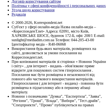
Договір користування сайтом
Політика у сфері конфіденційності і персональних даних
Угода щодо користування
Редакція
© 2000-2026, Korrespondent.net
Суб'єкт у сфері онлайн-медіа Назва онлайн-медіа –
«КореспонденТ.net» Адреса: 02091, місто Київ,
ХАРКІВСЬКЕ ШОСЕ, будинок 172-Б, офіс 208/1 E-mail:
sunlight@mediadim.com.ua
Телефон: 044-205-43-00
Ідентифікатор медіа – R40-06068
Використання будь-яких матеріалів, розміщених на
сайті, дозволяється за умови посилання на
Корреспондент.net.
При копіюванні матеріалів зі сторінки « Новини України
і світу» , для інтернет - видань - обов'язкове пряме
відкрите для пошукових систем гіперпосилання .
Посилання має бути розміщена в незалежності від
повного або часткового використання матеріалів.
Гіперпосилання ( для інтернет - видань) - повинна бути
розміщена в підзаголовку або в першому абзаці
матеріалу.
Новини з позначками "Думка", "Експертиза", "Заява",
"Регіони", "Гроші", "Влада", "Вибори", "Тест-драйв",
"Спецпроекти", "Промо" публікуються на правах