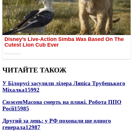
ЧИТАЙТЕ ТАКОЖ
У Білорусі засудили лідера Ляпіса Трубецького
Міхалка
15992
Сюжет
Масова смерть на пляжі. Робота ППО
Росії
15985
Другий за день: у РФ поховали ще одного
генерала
12987