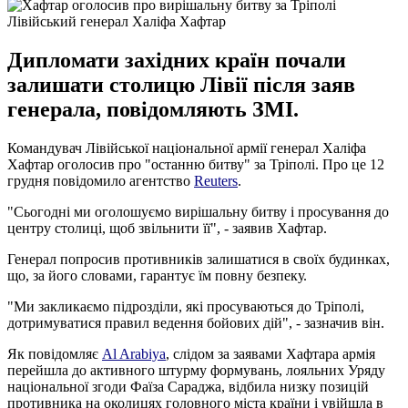
Лівійський генерал Халіфа Хафтар
Дипломати західних країн почали
залишати столицю Лівії після заяв
генерала, повідомляють ЗМІ.
Командувач Лівійської національної армії генерал Халіфа
Хафтар оголосив про "останню битву" за Тріполі. Про це 12
грудня повідомило агентство
Reuters
.
"Сьогодні ми оголошуємо вирішальну битву і просування до
центру столиці, щоб звільнити її", - заявив Хафтар.
Генерал попросив противників залишатися в своїх будинках,
що, за його словами, гарантує їм повну безпеку.
"Ми закликаємо підрозділи, які просуваються до Тріполі,
дотримуватися правил ведення бойових дій", - зазначив він.
Як повідомляє
Al Arabiya
, слідом за заявами Хафтара армія
перейшла до активного штурму формувань, лояльних Уряду
національної згоди Фаїза Сараджа, відбила низку позицій
противника на околицях головного міста країни і увійшла в