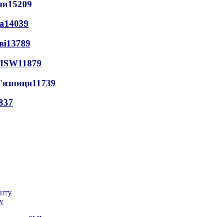
ни
15209
а
14039
ві
13789
 ISW
11879
'язниця
11739
837
у