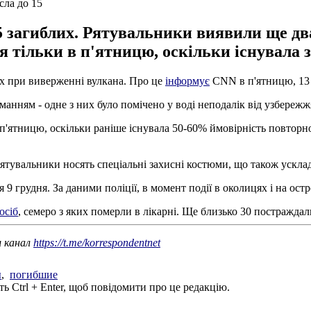
сла до 15
загиблих. Рятувальники виявили ще два
 тільки в п'ятницю, оскільки існувала 
х при виверженні вулкана. Про це
інформує
CNN в п'ятницю, 13 
анням - одне з них було помічено у воді неподалік від узбережж
п'ятницю, оскільки раніше існувала 50-60% ймовірність повторн
у рятувальники носять спеціальні захисні костюми, що також уск
 9 грудня. За даними поліції, в момент події в околицях і на ост
осіб
, семеро з яких померли в лікарні. Ще близько 30 постраждал
ш канал
https://t.me/korrespondentnet
ы
,
погибшие
ь Ctrl + Enter, щоб повідомити про це редакцію.