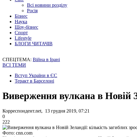
Всі новини розділу
Росія
Бізнес
Наука
Шоу-бізнес
Спорт
Lifestyle
БЛОГИ ЧИТАЧІВ
СПЕЦТЕМА:
Війна в Ірані
ВСІ ТЕМИ
Вступ України в ЄС
Теракт в Барселоні
Виверження вулкана в Новій Зе
Корреспондент.net, 13 грудня 2019, 07:21
0
222
Фото: cnn.com