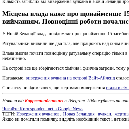
Кількість загиблих від виверження вулкана в Новій Зеландії зро
Місцева влада каже про щонайменше 15 
вийманням. Повноцінні роботи почалися
У Новій Зеландії влада повідомляє про щонайменше 15 загибли
Рятувальники виявили ще два тіла, але працюють над їхнім вийм
Влада змогла почати повноцінну рятувальну операцію тільки в 
небезпечно.
На острові все ще зберігаються хімічна і фізична загрози, том
Нагадаємо,
виверження вулкана на острові Вайт-Айленд
сталося
Спочатку повідомлялося, що жертвами виверження
стали вісім 
Новини від
Корреспондент.net
в Telegram. Підписуйтесь на на
Читайте Korrespondent.net в Google News
ТЕГИ:
Извержения вулканов
,
Новая Зеландия
,
вулкан
,
жертв
Якщо ви помітили помилку, виділіть необхідний текст і натисніт