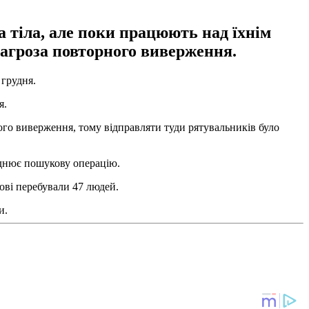
 тіла, але поки працюють над їхнім
загроза повторного виверження.
грудня.
я.
ого виверження, тому відправляти туди рятувальників було
ладнює пошукову операцію.
рові перебували 47 людей.
и.