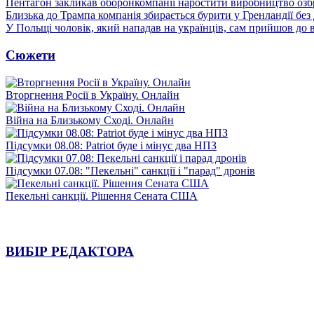
Пентагон закликав оборонкомпанії наростити виробництво озб
Близька до Трампа компанія збирається бурити у Гренландії без
У Польщі чоловік, який нападав на українців, сам прийшов до в
Сюжети
Вторгнення Росії в Україну. Онлайн
Війна на Близькому Сході. Онлайн
Підсумки 08.08: Patriot буде і мінус два НПЗ
Підсумки 07.08: "Пекельні" санкції і "парад" дронів
Пекельні санкції. Рішення Сената США
ВИБІР РЕДАКТОРА