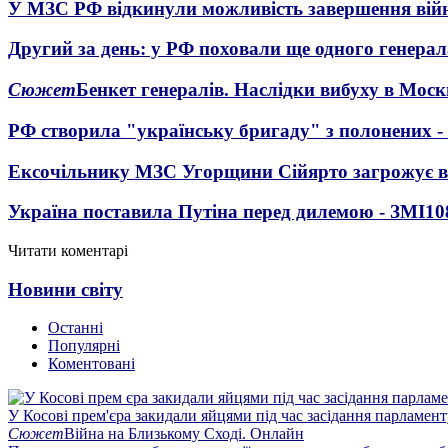
У МЗС РФ відкинули можливість завершення вій
Другий за день: у РФ поховали ще одного генерал
Сюжет
Бенкет генералів. Наслідки вибуху в Моск
РФ створила "українську бригаду" з полонених -
Ексочільнику МЗС Угорщини Сійярто загрожує в
Україна поставила Путіна перед дилемою - ЗМІ
10
Читати коментарі
Новини світу
Останні
Популярні
Коментовані
У Косові прем'єра закидали яйцями під час засідання парламент
Сюжет
Війна на Близькому Сході. Онлайн