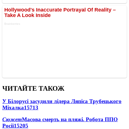
ЧИТАЙТЕ ТАКОЖ
У Білорусі засудили лідера Ляпіса Трубецького
Міхалка
15713
Сюжет
Масова смерть на пляжі. Робота ППО
Росії
15205