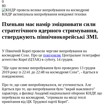
0
80
КНДР активізувала випробування невідомої техніки
Пхеньян має намір зміцнювати сили
стратегічного ядерного стримування,
стверджують північнокорейські ЗМІ.
У Північній Кореї провели чергове випробування на
космодромі Сохе. Про це
повідомляє
Центральне телеграфне
агентство Кореї (ЦТАК) в суботу, 14 грудня.
"Ще одне велике випробування було проведено 13 грудня
2019 року із 22:41 до 22:48 на космодромі Сохе", - йдеться в
повідомленні.
Про те, що саме випробовувалося, не уточнюється. Але
йдеться про те, що випробування було "вкрай важливого"
характеру, а фахівці Академії національної оборони КНДР, що
перебували на космодромі, "отримали на місці теплі
привітання від ЦК Трудової партії Кореї".