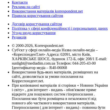
Контакти
Реклама на сайті
Використання матеріалів korrespondent.net
Правила користування сайтом
Договір користування сайтом
Політика у сфері конфіденційності і персональних даних
Угода щодо користування
Редакція
© 2000-2026, Korrespondent.net
Суб'єкт у сфері онлайн-медіа Назва онлайн-медіа –
«КореспонденТ.net» Адреса: 02091, місто Київ,
ХАРКІВСЬКЕ ШОСЕ, будинок 172-Б, офіс 208/1 E-mail:
sunlight@mediadim.com.ua
Телефон: 044-205-43-00
Ідентифікатор медіа – R40-06068
Використання будь-яких матеріалів, розміщених на
сайті, дозволяється за умови посилання на
Корреспондент.net.
При копіюванні матеріалів зі сторінки « Новини України
і світу» , для інтернет - видань - обов'язкове пряме
відкрите для пошукових систем гіперпосилання .
Посилання має бути розміщена в незалежності від
повного або часткового використання матеріалів.
Гіперпосилання ( для інтернет - видань) - повинна бути