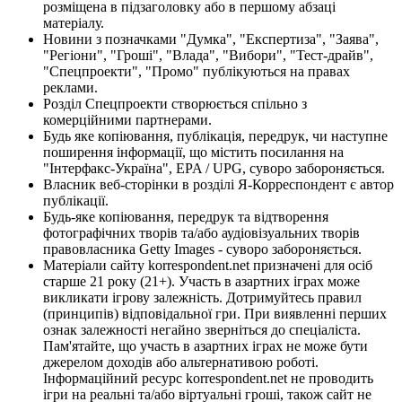
розміщена в підзаголовку або в першому абзаці
матеріалу.
Новини з позначками "Думка", "Експертиза", "Заява",
"Регіони", "Гроші", "Влада", "Вибори", "Тест-драйв",
"Спецпроекти", "Промо" публікуються на правах
реклами.
Розділ Спецпроекти створюється спільно з
комерційними партнерами.
Будь яке копіювання, публікація, передрук, чи наступне
поширення інформації, що містить посилання на
"Інтерфакс-Україна", EPA / UPG, суворо забороняється.
Власник веб-сторінки в розділі Я-Корреспондент є автор
публікації.
Будь-яке копіювання, передрук та відтворення
фотографічних творів та/або аудіовізуальних творів
правовласника Getty Images - суворо забороняється.
Матеріали сайту korrespondent.net призначені для осіб
старше 21 року (21+). Участь в азартних іграх може
викликати ігрову залежність. Дотримуйтесь правил
(принципів) відповідальної гри. При виявленні перших
ознак залежності негайно зверніться до спеціаліста.
Пам'ятайте, що участь в азартних іграх не може бути
джерелом доходів або альтернативою роботі.
Інформаційний ресурс korrespondent.net не проводить
ігри на реальні та/або віртуальні гроші, також сайт не