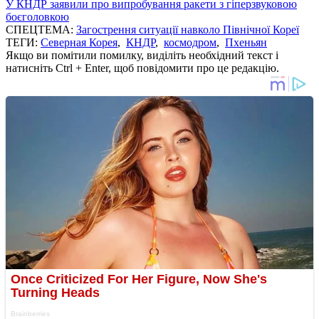
У КНДР заявили про випробування ракети з гіперзвуковою
боєголовкою
СПЕЦТЕМА:
Загострення ситуації навколо Пiвнічної Кореї
ТЕГИ:
Северная Корея
,
КНДР
,
космодром
,
Пхеньян
Якщо ви помітили помилку, виділіть необхідний текст і
натисніть Ctrl + Enter, щоб повідомити про це редакцію.