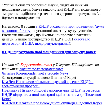
"Успіхи в області оборонної науки, свідками яких ми
нещодавно стали, будуть використані КНДР для подальшого
зміцнення надійного стратегічного ядерного стримування", -
йдеться в повідомленні.
Нагадаємо, 8 грудня
в КНДР оголосили про проведення "дуже
важливого" тесту
на установці для запуску супутників.
Експерти вважають, що Пхеньян випробував ракетний
двигун. Раніше постпредство КНДР в ООН
скасувало
переговори зі США щодо денуклеаризації
.
КНДР підготувала нові майданчики для запуску ракет
Новини від
Корреспондент.net
у Telegram. Підписуйтесь на
наш канал
https://t.me/korrespondentnet
Читайте Korrespondent.net в Google News
Загострення ситуації навколо Пiвнічної Кореї
Кім Чен Ин наказав збільшити ядерний арсенал КНДР в
геометричній прогресії
Президент Південної Кореї запропонував КНДР переговори
КНДР відправила нові повітряні кулі зі сміттям до Південної
Кореї
Кім Чен Ин заявив про необхідність окупації Південної Кореї