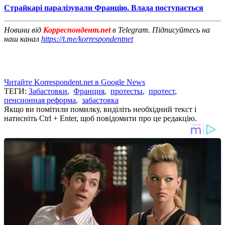
Страйкарі паралізували Францію. Влада поступається
Новини від
Корреспондент.net
в Telegram. Підписуйтесь на
наш канал
https://t.me/korrespondentnet
Читайте Korrespondent.net в Google News
ТЕГИ:
Забастовки
,
Франция
,
протесты
,
протест
,
пенсионная реформа
,
забастовка
Якщо ви помітили помилку, виділіть необхідний текст і
натисніть Ctrl + Enter, щоб повідомити про це редакцію.