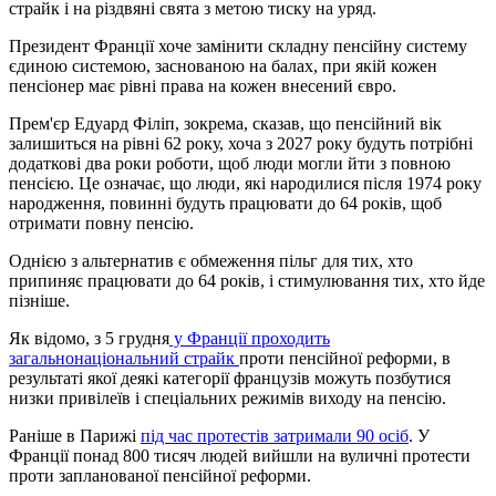
страйк і на різдвяні свята з метою тиску на уряд.
Президент Франції хоче замінити складну пенсійну систему
єдиною системою, заснованою на балах, при якій кожен
пенсіонер має рівні права на кожен внесений євро.
Прем'єр Едуард Філіп, зокрема, сказав, що пенсійний вік
залишиться на рівні 62 року, хоча з 2027 року будуть потрібні
додаткові два роки роботи, щоб люди могли йти з повною
пенсією. Це означає, що люди, які народилися після 1974 року
народження, повинні будуть працювати до 64 років, щоб
отримати повну пенсію.
Однією з альтернатив є обмеження пільг для тих, хто
припиняє працювати до 64 років, і стимулювання тих, хто йде
пізніше.
Як відомо, з 5 грудня
у Франції проходить
загальнонаціональний страйк
проти пенсійної реформи, в
результаті якої деякі категорії французів можуть позбутися
низки привілеїв і спеціальних режимів виходу на пенсію.
Раніше в Парижі
під час протестів затримали 90 осіб
. У
Франції понад 800 тисяч людей вийшли на вуличні протести
проти запланованої пенсійної реформи.