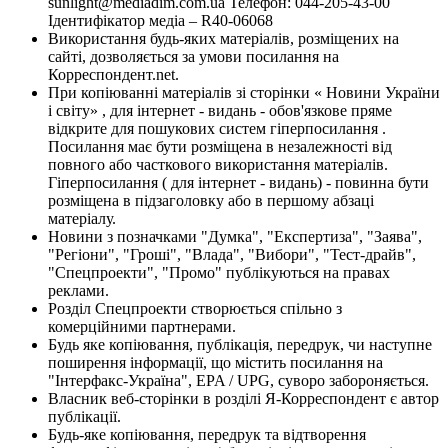
sunlight@mediadim.com.ua
Телефон: 044-205-43-00
Ідентифікатор медіа – R40-06068
Використання будь-яких матеріалів, розміщених на
сайті, дозволяється за умови посилання на
Корреспондент.net.
При копіюванні матеріалів зі сторінки « Новини України
і світу» , для інтернет - видань - обов'язкове пряме
відкрите для пошукових систем гіперпосилання .
Посилання має бути розміщена в незалежності від
повного або часткового використання матеріалів.
Гіперпосилання ( для інтернет - видань) - повинна бути
розміщена в підзаголовку або в першому абзаці
матеріалу.
Новини з позначками "Думка", "Експертиза", "Заява",
"Регіони", "Гроші", "Влада", "Вибори", "Тест-драйв",
"Спецпроекти", "Промо" публікуються на правах
реклами.
Розділ Спецпроекти створюється спільно з
комерційними партнерами.
Будь яке копіювання, публікація, передрук, чи наступне
поширення інформації, що містить посилання на
"Інтерфакс-Україна", EPA / UPG, суворо забороняється.
Власник веб-сторінки в розділі Я-Корреспондент є автор
публікації.
Будь-яке копіювання, передрук та відтворення