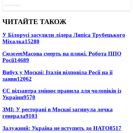
ЧИТАЙТЕ ТАКОЖ
У Білорусі засудили лідера Ляпіса Трубецького
Міхалка
15280
Сюжет
Масова смерть на пляжі. Робота ППО
Росії
14689
Вибух у Москві: Італія відповіла Росії на її
заяви
12062
ЄС відзавтра змінює правила для чоловіків із
України
9570
ЗМІ: У ресторані в Москві загинула дочка
генерала
9103
Залужний: Україна не вступить до НАТО
8517