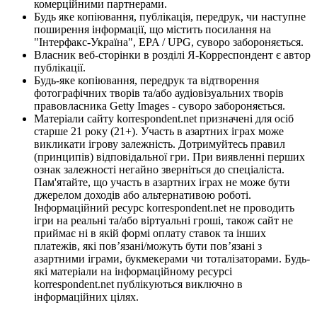
комерційними партнерами.
Будь яке копіювання, публікація, передрук, чи наступне
поширення інформації, що містить посилання на
"Інтерфакс-Україна", EPA / UPG, суворо забороняється.
Власник веб-сторінки в розділі Я-Корреспондент є автор
публікації.
Будь-яке копіювання, передрук та відтворення
фотографічних творів та/або аудіовізуальних творів
правовласника Getty Images - суворо забороняється.
Матеріали сайту korrespondent.net призначені для осіб
старше 21 року (21+). Участь в азартних іграх може
викликати ігрову залежність. Дотримуйтесь правил
(принципів) відповідальної гри. При виявленні перших
ознак залежності негайно зверніться до спеціаліста.
Пам'ятайте, що участь в азартних іграх не може бути
джерелом доходів або альтернативою роботі.
Інформаційний ресурс korrespondent.net не проводить
ігри на реальні та/або віртуальні гроші, також сайт не
приймає ні в якій формі оплату ставок та інших
платежів, які пов’язані/можуть бути пов’язані з
азартними іграми, букмекерами чи тоталізаторами. Будь-
які матеріали на інформаційному ресурсі
korrespondent.net публікуються виключно в
інформаційних цілях.