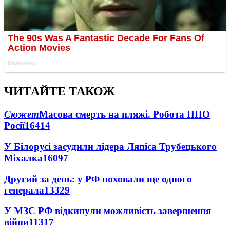
ЧИТАЙТЕ ТАКОЖ
Сюжет
Масова смерть на пляжі. Робота ППО
Росії
16414
У Білорусі засудили лідера Ляпіса Трубецького
Міхалка
16097
Другий за день: у РФ поховали ще одного
генерала
13329
У МЗС РФ відкинули можливість завершення
війни
11317