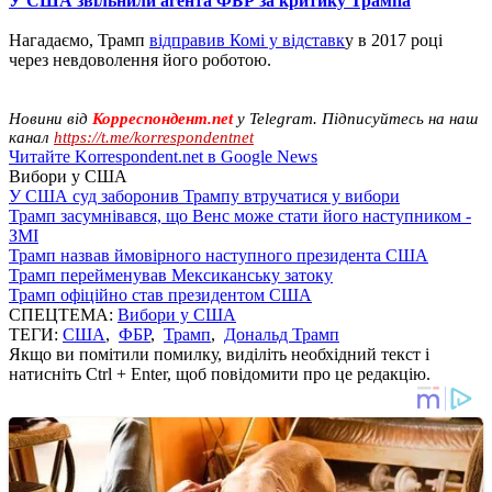
У США звільнили агента ФБР за критику Трампа
Нагадаємо, Трамп
відправив Комі у відставк
у в 2017 році
через невдоволення його роботою.
Новини від
Корреспондент.net
у Telegram. Підписуйтесь на наш
канал
https://t.me/korrespondentnet
Читайте Korrespondent.net в Google News
Вибори у США
У США суд заборонив Трампу втручатися у вибори
Трамп засумнівався, що Венс може стати його наступником -
ЗМІ
Трамп назвав ймовірного наступного президента США
Трамп перейменував Мексиканську затоку
Трамп офіційно став президентом США
СПЕЦТЕМА:
Вибори у США
ТЕГИ:
США
,
ФБР
,
Трамп
,
Дональд Трамп
Якщо ви помітили помилку, виділіть необхідний текст і
натисніть Ctrl + Enter, щоб повідомити про це редакцію.