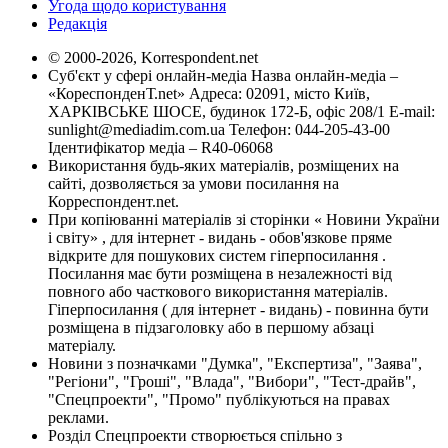
Угода щодо користування
Редакція
© 2000-2026, Korrespondent.net
Суб'єкт у сфері онлайн-медіа Назва онлайн-медіа –
«КореспонденТ.net» Адреса: 02091, місто Київ,
ХАРКІВСЬКЕ ШОСЕ, будинок 172-Б, офіс 208/1 E-mail:
sunlight@mediadim.com.ua
Телефон: 044-205-43-00
Ідентифікатор медіа – R40-06068
Використання будь-яких матеріалів, розміщених на
сайті, дозволяється за умови посилання на
Корреспондент.net.
При копіюванні матеріалів зі сторінки « Новини України
і світу» , для інтернет - видань - обов'язкове пряме
відкрите для пошукових систем гіперпосилання .
Посилання має бути розміщена в незалежності від
повного або часткового використання матеріалів.
Гіперпосилання ( для інтернет - видань) - повинна бути
розміщена в підзаголовку або в першому абзаці
матеріалу.
Новини з позначками "Думка", "Експертиза", "Заява",
"Регіони", "Гроші", "Влада", "Вибори", "Тест-драйв",
"Спецпроекти", "Промо" публікуються на правах
реклами.
Розділ Спецпроекти створюється спільно з