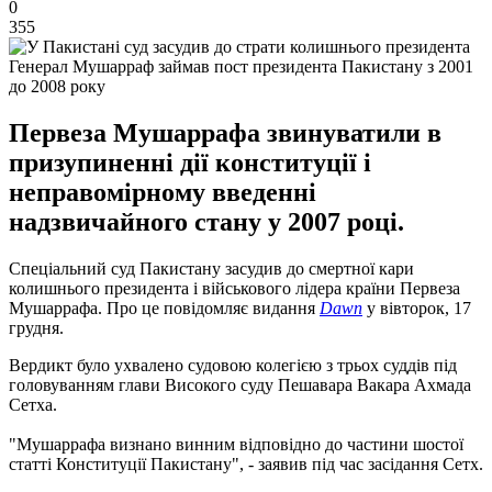
0
355
Генерал Мушарраф займав пост президента Пакистану з 2001
до 2008 року
Первеза Мушаррафа звинуватили в
призупиненні дії конституції і
неправомірному введенні
надзвичайного стану у 2007 році.
Спеціальний суд Пакистану засудив до смертної кари
колишнього президента і військового лідера країни Первеза
Мушаррафа. Про це повідомляє видання
Dawn
у вівторок, 17
грудня.
Вердикт було ухвалено судовою колегією з трьох суддів під
головуванням глави Високого суду Пешавара Вакара Ахмада
Сетха.
"Мушаррафа визнано винним відповідно до частини шостої
статті Конституції Пакистану", - заявив під час засідання Сетх.