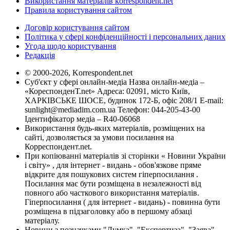
Використання матеріалів korrespondent.net
Правила користування сайтом
Договір користування сайтом
Політика у сфері конфіденційності і персональних даних
Угода щодо користування
Редакція
© 2000-2026, Korrespondent.net
Суб'єкт у сфері онлайн-медіа Назва онлайн-медіа –
«КореспонденТ.net» Адреса: 02091, місто Київ,
ХАРКІВСЬКЕ ШОСЕ, будинок 172-Б, офіс 208/1 E-mail:
sunlight@mediadim.com.ua
Телефон: 044-205-43-00
Ідентифікатор медіа – R40-06068
Використання будь-яких матеріалів, розміщених на
сайті, дозволяється за умови посилання на
Корреспондент.net.
При копіюванні матеріалів зі сторінки « Новини України
і світу» , для інтернет - видань - обов'язкове пряме
відкрите для пошукових систем гіперпосилання .
Посилання має бути розміщена в незалежності від
повного або часткового використання матеріалів.
Гіперпосилання ( для інтернет - видань) - повинна бути
розміщена в підзаголовку або в першому абзаці
матеріалу.
Новини з позначками "Думка", "Експертиза", "Заява",