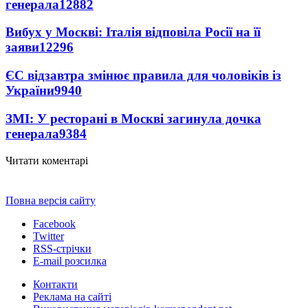
генерала
12882
Вибух у Москві: Італія відповіла Росії на її
заяви
12296
ЄС відзавтра змінює правила для чоловіків із
України
9940
ЗМІ: У ресторані в Москві загинула дочка
генерала
9384
Читати коментарі
Повна версія сайту
Facebook
Twitter
RSS-стрічки
E-mail розсилка
Контакти
Реклама на сайті