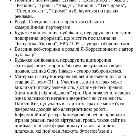
"Регіони", "Гроші", "Влада", "Вибори", "Тест-драйв",
"Спецпроекти", "Промо" публікуються на правах
реклами.
Розділ Спецпроекти створюється спільно з
комерційними партнерами.
Будь яке копіювання, публікація, передрук, чи наступне
поширення інформації, що містить посилання на
"Інтерфакс-Україна", EPA / UPG, суворо забороняється.
Власник веб-сторінки в розділі Я-Корреспондент є автор
публікації.
Будь-яке копіювання, передрук та відтворення
фотографічних творів та/або аудіовізуальних творів
правовласника Getty Images - суворо забороняється.
Матеріали сайту korrespondent.net призначені для осіб
старше 21 року (21+). Участь в азартних іграх може
викликати ігрову залежність. Дотримуйтесь правил
(принципів) відповідальної гри. При виявленні перших
ознак залежності негайно зверніться до спеціаліста.
Пам'ятайте, що участь в азартних іграх не може бути
джерелом доходів або альтернативою роботі.
Інформаційний ресурс korrespondent.net не проводить
ігри на реальні та/або віртуальні гроші, також сайт не
приймає ні в якій формі оплату ставок та інших
платежів, які пов’язані/можуть бути пов’язані з