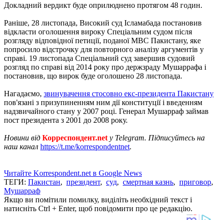
Докладний вердикт буде оприлюднено протягом 48 годин.
Раніше, 28 листопада, Високий суд Ісламабада постановив
відкласти оголошення вироку Спеціальним судом після
розгляду відповідної петиції, поданої МВС Пакистану, яке
попросило відстрочку для повторного аналізу аргументів у
справі. 19 листопада Спеціальний суд завершив судовий
розгляд по справі від 2014 року про держзраду Мушаррафа і
постановив, що вирок буде оголошено 28 листопада.
Нагадаємо,
звинувачення стосовно екс-президента Пакистану
пов'язані з призупиненням ним дії конституції і введенням
надзвичайного стану у 2007 році. Генерал Мушарраф займав
пост президента з 2001 до 2008 року.
Новини від
Корреспондент.net
у Telegram. Підписуйтесь на
наш канал
https://t.me/korrespondentnet
.
Читайте Korrespondent.net в Google News
ТЕГИ:
Пакистан
,
президент
,
суд
,
смертная казнь
,
приговор
,
Мушарраф
Якщо ви помітили помилку, виділіть необхідний текст і
натисніть Ctrl + Enter, щоб повідомити про це редакцію.