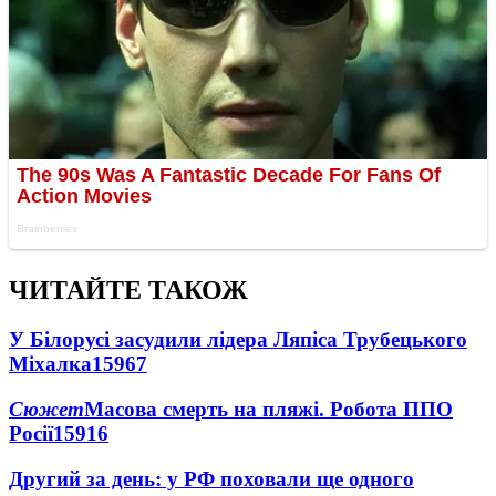
ЧИТАЙТЕ ТАКОЖ
У Білорусі засудили лідера Ляпіса Трубецького
Міхалка
15967
Сюжет
Масова смерть на пляжі. Робота ППО
Росії
15916
Другий за день: у РФ поховали ще одного