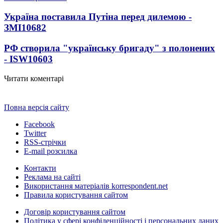
Україна поставила Путіна перед дилемою -
ЗМІ
10682
РФ створила "українську бригаду" з полонених
- ISW
10603
Читати коментарі
Повна версія сайту
Facebook
Twitter
RSS-стрічки
E-mail розсилка
Контакти
Реклама на сайті
Використання матеріалів korrespondent.net
Правила користування сайтом
Договір користування сайтом
Політика у сфері конфіденційності і персональних даних