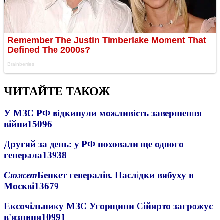
ЧИТАЙТЕ ТАКОЖ
У МЗС РФ відкинули можливість завершення
війни
15096
Другий за день: у РФ поховали ще одного
генерала
13938
Сюжет
Бенкет генералів. Наслідки вибуху в
Москві
13679
Ексочільнику МЗС Угорщини Сійярто загрожує
в'язниця
10991