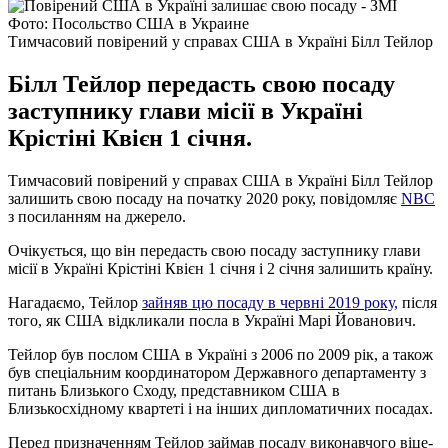
Фото: Посольство США в Украине
Тимчасовий повірений у справах США в Україні Білл Тейлор
Білл Тейлор передасть свою посаду
заступнику глави місії в Україні
Крістіні Квієн 1 січня.
Тимчасовий повірений у справах США в Україні Білл Тейлор
залишить свою посаду на початку 2020 року, повідомляє
NBC
з посиланням на джерело.
Очікується, що він передасть свою посаду заступнику глави
місії в Україні Крістіні Квієн 1 січня і 2 січня залишить країну.
Нагадаємо, Тейлор
зайняв цю посаду в червні 2019 року,
після
того, як США відкликали посла в Україні Марі Йованович.
Тейлор був послом США в Україні з 2006 по 2009 рік, а також
був спеціальним координатором Державного департаменту з
питань Близького Сходу, представником США в
Близькосхідному квартеті і на інших дипломатичних посадах.
Перед призначенням Тейлор займав посаду виконавчого віце-