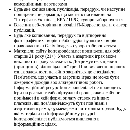
комерційними партнерами.
Будь яке копіювання, публікація, передрук, чи наступне
поширення інформації, що містить посилання на
"Інтерфакс-Україна", EPA / UPG, суворо забороняється.
Власник веб-сторінки в розділі Я-Корреспондент є автор
публікації.
Будь-яке копіювання, передрук та відтворення
фотографічних творів та/або аудіовізуальних творів
правовласника Getty Images - суворо забороняється.
Матеріали сайту korrespondent.net призначені для осіб
старше 21 року (21+). Участь в азартних іграх може
викликати ігрову залежність. Дотримуйтесь правил
(принципів) відповідальної гри. При виявленні перших
ознак залежності негайно зверніться до спеціаліста.
Пам'ятайте, що участь в азартних іграх не може бути
джерелом доходів або альтернативою роботі.
Інформаційний ресурс korrespondent.net не проводить
ігри на реальні та/або віртуальні гроші, також сайт не
приймає ні в якій формі оплату ставок та інших
платежів, які пов’язані/можуть бути пов’язані з
азартними іграми, букмекерами чи тоталізаторами. Будь-
які матеріали на інформаційному ресурсі
korrespondent.net публікуються виключно в
інформаційних цілях.