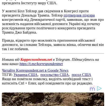
президента Інституту миру США.
У жовтні Білл Тейлор дав свідчення в Конгресі проти
президента Дональда Трампа. Тейлор
підтвердив підозри
конгресменів від Демократичної партії, заявивши, що знав про
залежність надання військової допомоги Україні від початку
розслідування проти політичного конкурента президента
Трампа Джо Байдена.
Правда, відкрито про можливість припинення військової
допомоги, за словами Тейлора, заявила жінка, обличчя якої він
так і не побачив.
Новини від
Корреспондент.net
в Telegram. Підписуйтесь на
наш канал
https://t.me/korrespondentnet
Читайте Korrespondent.net в Google News
ТЕГИ:
Украина-США
,
посольство США
,
посол США
Якщо ви помітили помилку, виділіть необхідний текст і
натисніть Ctrl + Enter, щоб повідомити про це редакцію.