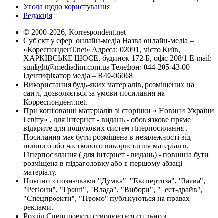
Угода щодо користування
Редакція
© 2000-2026, Korrespondent.net
Суб'єкт у сфері онлайн-медіа Назва онлайн-медіа –
«КореспонденТ.net» Адреса: 02091, місто Київ,
ХАРКІВСЬКЕ ШОСЕ, будинок 172-Б, офіс 208/1 E-mail:
sunlight@mediadim.com.ua
Телефон: 044-205-43-00
Ідентифікатор медіа – R40-06068
Використання будь-яких матеріалів, розміщених на
сайті, дозволяється за умови посилання на
Корреспондент.net.
При копіюванні матеріалів зі сторінки « Новини України
і світу» , для інтернет - видань - обов'язкове пряме
відкрите для пошукових систем гіперпосилання .
Посилання має бути розміщена в незалежності від
повного або часткового використання матеріалів.
Гіперпосилання ( для інтернет - видань) - повинна бути
розміщена в підзаголовку або в першому абзаці
матеріалу.
Новини з позначками "Думка", "Експертиза", "Заява",
"Регіони", "Гроші", "Влада", "Вибори", "Тест-драйв",
"Спецпроекти", "Промо" публікуються на правах
реклами.
Розділ Спецпроекти створюється спільно з