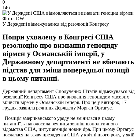
0
146
Фото: DW
У Держдепі відмежувалися від резолюції Конгресу
Попри ухвалену в Конгресі США
резолюцію про визнання геноциду
вірмен у Османській імперії, у
Державному департаменті не вбачають
підстав для зміни попередньої позиції
в цьому питанні.
Державний департамент Сполучених Штатів відмежувався від
резолюції Конгресу США про визнання геноцидом масових
вбивств вірмен у Османській імперії. Про це у вівторок, 17
грудня, заявила речниця Держдепу Морган Ортагус.
"Позиція американського уряду не змінилася в цьому
питанні", - наголосила речниця зовнішньополітичного
відомства США, цитує агенція новин dpa. При цьому Ортагус
послалася на заяву президента США у квітні цього року, у якій