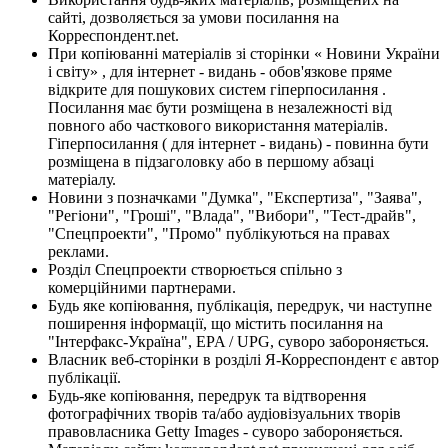
сайті, дозволяється за умови посилання на
Корреспондент.net.
При копіюванні матеріалів зі сторінки « Новини України
і світу» , для інтернет - видань - обов'язкове пряме
відкрите для пошукових систем гіперпосилання .
Посилання має бути розміщена в незалежності від
повного або часткового використання матеріалів.
Гіперпосилання ( для інтернет - видань) - повинна бути
розміщена в підзаголовку або в першому абзаці
матеріалу.
Новини з позначками "Думка", "Експертиза", "Заява",
"Регіони", "Гроші", "Влада", "Вибори", "Тест-драйв",
"Спецпроекти", "Промо" публікуються на правах
реклами.
Розділ Спецпроекти створюється спільно з
комерційними партнерами.
Будь яке копіювання, публікація, передрук, чи наступне
поширення інформації, що містить посилання на
"Інтерфакс-Україна", EPA / UPG, суворо забороняється.
Власник веб-сторінки в розділі Я-Корреспондент є автор
публікації.
Будь-яке копіювання, передрук та відтворення
фотографічних творів та/або аудіовізуальних творів
правовласника Getty Images - суворо забороняється.