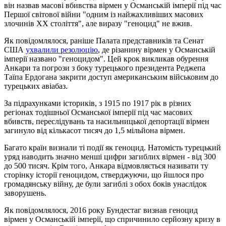
він назвав масові вбивства вірмен у Османській імперії під час
Першої світової війни "одним із найжахливіших масових
злочинів ХХ століття", але виразу "геноцид" не вжив.
Як повідомлялося, раніше Палата представників та Сенат
США
ухвалили резолюцію
, де різанину вірмен у Османській
імперії названо "геноцидом". Цей крок викликав обурення
Анкари та погрози з боку турецького президента Реджепа
Таїпа Ердогана закрити доступ американським військовим до
турецьких авіабаз.
За підрахунками істориків, з 1915 по 1917 рік в різних
регіонах тодішньої Османської імперії під час масових
вбивств, переслідувань та насильницької депортації вірмен
загинуло від кількасот тисяч до 1,5 мільйона вірмен.
Багато країн визнали ті події як геноцид. Натомість турецький
уряд наводить значно менші цифри загиблих вірмен - від 300
до 500 тисяч. Крім того, Анкара відмовляється називати ту
сторінку історії геноцидом, стверджуючи, що йшлося про
громадянську війну, де були загиблі з обох боків унаслідок
заворушень.
Як повідомлялося, 2016 року Бундестаг визнав геноцид
вірмен у Османській імперії, що спричинило серйозну кризу в