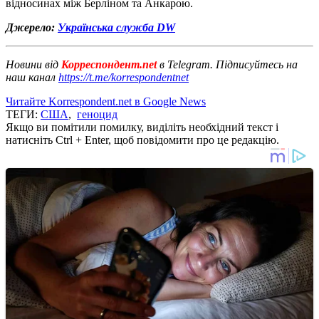
відносинах між Берліном та Анкарою.
Джерело:
Українська служба DW
Новини від
Корреспондент.net
в Telegram. Підписуйтесь на
наш канал
https://t.me/korrespondentnet
Читайте Korrespondent.net в Google News
ТЕГИ:
США
,
геноцид
Якщо ви помітили помилку, виділіть необхідний текст і
натисніть Ctrl + Enter, щоб повідомити про це редакцію.