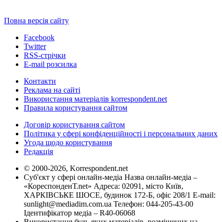
Повна версія сайту
Facebook
Twitter
RSS-стрічки
E-mail розсилка
Контакти
Реклама на сайті
Використання матеріалів korrespondent.net
Правила користування сайтом
Договір користування сайтом
Політика у сфері конфіденційності і персональних даних
Угода щодо користування
Редакція
© 2000-2026, Korrespondent.net
Суб'єкт у сфері онлайн-медіа Назва онлайн-медіа –
«КореспонденТ.net» Адреса: 02091, місто Київ,
ХАРКІВСЬКЕ ШОСЕ, будинок 172-Б, офіс 208/1 E-mail:
sunlight@mediadim.com.ua
Телефон: 044-205-43-00
Ідентифікатор медіа – R40-06068
Використання будь-яких матеріалів, розміщених на