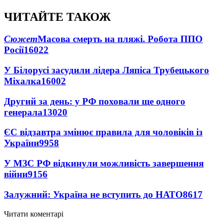
ЧИТАЙТЕ ТАКОЖ
Сюжет
Масова смерть на пляжі. Робота ППО
Росії
16022
У Білорусі засудили лідера Ляпіса Трубецького
Міхалка
16002
Другий за день: у РФ поховали ще одного
генерала
13020
ЄС відзавтра змінює правила для чоловіків із
України
9958
У МЗС РФ відкинули можливість завершення
війни
9156
Залужний: Україна не вступить до НАТО
8617
Читати коментарі