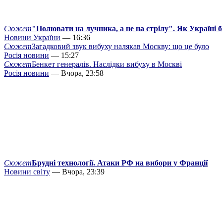
Сюжет
"Полювати на лучника, а не на стрілу". Як Україні 
Новини України
— 16:36
Сюжет
Загадковий звук вибуху налякав Москву: що це було
Росія новини
— 15:27
Сюжет
Бенкет генералів. Наслідки вибуху в Москві
Росія новини
— Вчора, 23:58
Сюжет
Брудні технології. Атаки РФ на вибори у Франції
Новини світу
— Вчора, 23:39