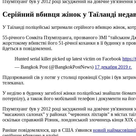
Пхумпхуанг був у 2012 році засуджений на довічне ув'язнення з
Серійний вбивця жінок у Таїланді недав
У Таїланді поліцейські затримали серійного вбивцю жінок, кот
55-річного Сомкіта Пхумпхуанга, прозваного ЗМІ "тайським Джек
жорстокому вбивстві його 51-річної коханки в її будинку в пров
йдеться в повідомленні.
Hunted serial killer picked up latest victim on Facebook
https:
— Bangkok Post (@BangkokPostNews)
17 декабря 2019 г.
Підозрюваний сів у потяг у столиці провінції Сурін і був затри
телеканал.
У неділю в будинку загиблої жінки поліцейські знайшли біомате
потерпілу), а також його мобільний телефон і документи на йог
Пхумпхуанг був у 2012 році засуджений на довічне ув'язнення за
"масажних салонах" у районах "червоних ліхтарів" в містах таї
оскільки справжній Різник, лондонський злочинець кінця XIX 
Раніше повідомлялося, що в США з'явився
новий наймасовіший
серійним вбивцею в країні.