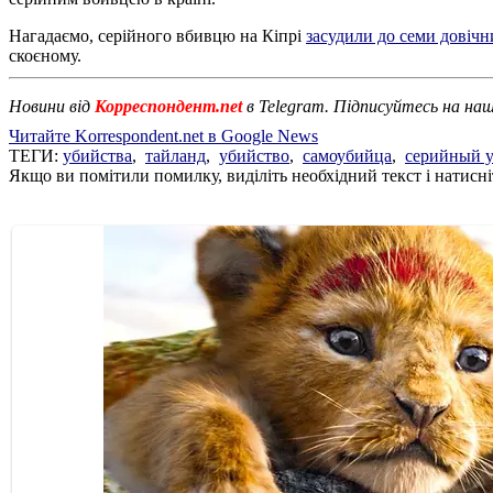
Нагадаємо, серійного вбивцю на Кіпрі
засудили до семи довічн
скоєному.
Новини від
Корреспондент.net
в Telegram. Підписуйтесь на на
Читайте Korrespondent.net в Google News
ТЕГИ:
убийства
,
тайланд
,
убийство
,
самоубийца
,
серийный 
Якщо ви помітили помилку, виділіть необхідний текст і натисніт