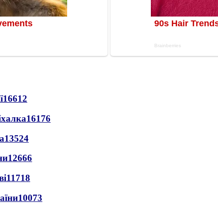
ї
16612
іхалка
16176
а
13524
ни
12666
ві
11718
раїни
10073