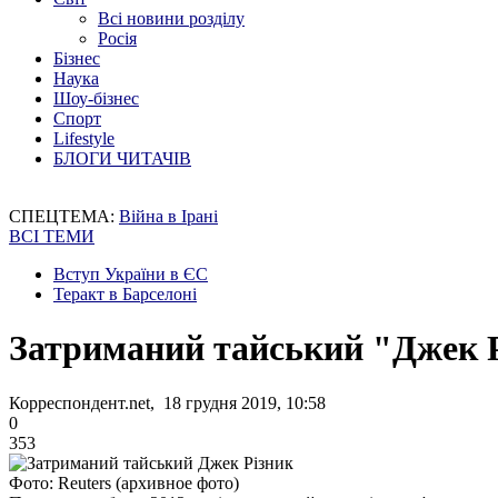
Всі новини розділу
Росія
Бізнес
Наука
Шоу-бізнес
Спорт
Lifestyle
БЛОГИ ЧИТАЧІВ
СПЕЦТЕМА:
Війна в Ірані
ВСІ ТЕМИ
Вступ України в ЄС
Теракт в Барселоні
Затриманий тайський "Джек 
Корреспондент.net, 18 грудня 2019, 10:58
0
353
Фото: Reuters (архивное фото)