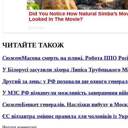
ЧИТАЙТЕ ТАКОЖ
Сюжет
Масова смерть на пляжі. Робота ППО Росі
У Білорусі засудили лідера Ляпіса Трубецького М
Другий за день: у РФ поховали ще одного генерал
У МЗС РФ відкинули можливість завершення вій
Сюжет
Бенкет генералів. Наслідки вибуху в Моск
ЄС відзавтра змінює правила для чоловіків із Ук
Читати коментарі