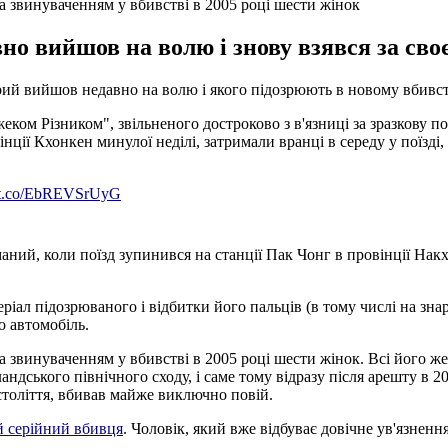
а звинуваченням у вбивстві в 2005 році шести жінок
но вийшов на волю і знову взявся за сво
рий вийшов недавно на волю і якого підозрюють в новому вбивств
ом Різником", звільненого достроково з в'язниці за зразкову пов
інції Кхонкен минулої неділі, затримали вранці в середу у поїзді
//t.co/EbREVSrUyG
маний, коли поїзд зупинився на станції Пак Чонг в провінції Накх
ріал підозрюваного і відбитки його пальців (в тому числі на зн
о автомобіль.
 звинуваченням у вбивстві в 2005 році шести жінок. Всі його жер
ландського північного сходу, і саме тому відразу після арешту в
століття, вбивав майже виключно повій.
 серійний вбивця
. Чоловік, який вже відбуває довічне ув'язненн