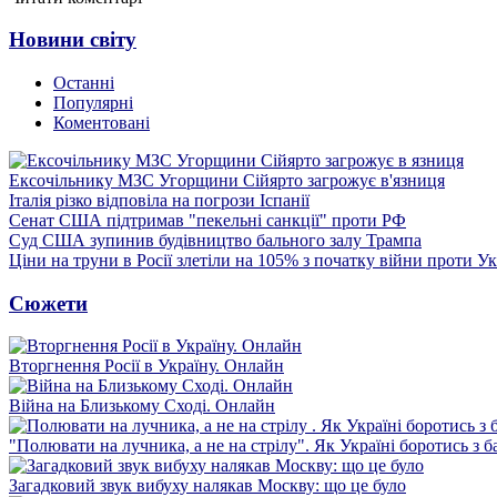
Новини світу
Останні
Популярні
Коментовані
Ексочільнику МЗС Угорщини Сійярто загрожує в'язниця
Італія різко відповіла на погрози Іспанії
Сенат США підтримав "пекельні санкції" проти РФ
Суд США зупинив будівництво бального залу Трампа
Ціни на труни в Росії злетіли на 105% з початку війни проти У
Сюжети
Вторгнення Росії в Україну. Онлайн
Війна на Близькому Сході. Онлайн
"Полювати на лучника, а не на стрілу". Як Україні боротись з 
Загадковий звук вибуху налякав Москву: що це було