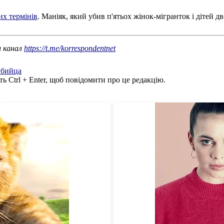
их термінів
. Маніяк, який убив п'ятьох жінок-мігранток і дітей дв
ш канал
https://t.me/korrespondentnet
убийца
ь Ctrl + Enter, щоб повідомити про це редакцію.