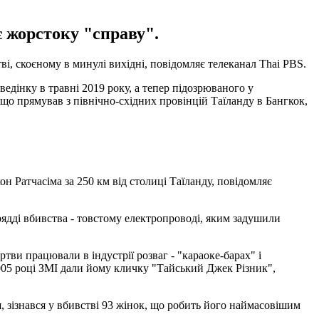
є жорстоку "справу".
і, скоєному в минулі вихідні, повідомляє телеканал Thai PBS.
едінку в травні 2019 року, а тепер підозрюваного у
, що прямував з північно-східних провінцій Таїланду в Бангкок,
он Ратчасіма за 250 км від столиці Таїланду, повідомляє
арядді вбивства - товстому електропроводі, яким задушили
тви працювали в індустрії розваг - "караоке-барах" і
 2005 році ЗМІ дали йому кличку "Тайський Джек Різник",
я, зізнався у вбивстві 93 жінок, що робить його наймасовішим