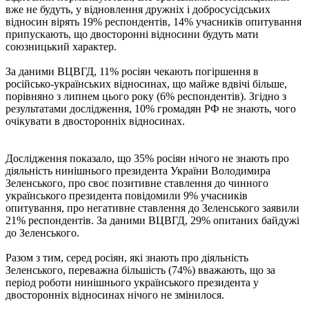
вже не будуть, у відновлення дружніх і добросусідських
відносин вірять 19% респондентів, 14% учасників опитування
припускають, що двосторонні відносини будуть мати
союзницький характер.
За даними ВЦВГД, 11% росіян чекають погіршення в
російсько-українських відносинах, що майже вдвічі більше,
порівняно з липнем цього року (6% респондентів). Згідно з
результатами дослідження, 10% громадян РФ не знають, чого
очікувати в двосторонніх відносинах.
Дослідження показало, що 35% росіян нічого не знають про
діяльність нинішнього президента України Володимира
Зеленського, про своє позитивне ставлення до чинного
українського президента повідомили 9% учасників
опитування, про негативне ставлення до Зеленського заявили
21% респондентів. За даними ВЦВГД, 29% опитаних байдужі
до Зеленського.
Разом з тим, серед росіян, які знають про діяльність
Зеленського, переважна більшість (74%) вважають, що за
період роботи нинішнього українського президента у
двосторонніх відносинах нічого не змінилося.