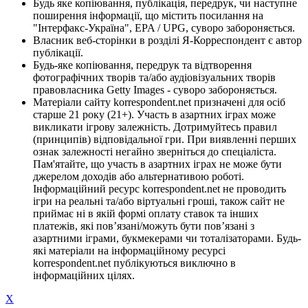
Будь яке копіювання, публікація, передрук, чи наступне
поширення інформації, що містить посилання на
"Інтерфакс-Україна", EPA / UPG, суворо забороняється.
Власник веб-сторінки в розділі Я-Корреспондент є автор
публікації.
Будь-яке копіювання, передрук та відтворення
фотографічних творів та/або аудіовізуальних творів
правовласника Getty Images - суворо забороняється.
Матеріали сайту korrespondent.net призначені для осіб
старше 21 року (21+). Участь в азартних іграх може
викликати ігрову залежність. Дотримуйтесь правил
(принципів) відповідальної гри. При виявленні перших
ознак залежності негайно зверніться до спеціаліста.
Пам'ятайте, що участь в азартних іграх не може бути
джерелом доходів або альтернативою роботі.
Інформаційний ресурс korrespondent.net не проводить
ігри на реальні та/або віртуальні гроші, також сайт не
приймає ні в якій формі оплату ставок та інших
платежів, які пов’язані/можуть бути пов’язані з
азартними іграми, букмекерами чи тоталізаторами. Будь-
які матеріали на інформаційному ресурсі
korrespondent.net публікуються виключно в
інформаційних цілях.
X