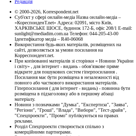
Редакція
© 2000-2026, Korrespondent.net
Суб'єкт у сфері онлайн-медіа Назва онлайн-медіа –
«КореспонденТ.net» Адреса: 02091, місто Київ,
ХАРКІВСЬКЕ ШОСЕ, будинок 172-Б, офіс 208/1 E-mail:
sunlight@mediadim.com.ua
Телефон: 044-205-43-00
Ідентифікатор медіа – R40-06068
Використання будь-яких матеріалів, розміщених на
сайті, дозволяється за умови посилання на
Корреспондент.net.
При копіюванні матеріалів зі сторінки « Новини України
і світу» , для інтернет - видань - обов'язкове пряме
відкрите для пошукових систем гіперпосилання .
Посилання має бути розміщена в незалежності від
повного або часткового використання матеріалів.
Гіперпосилання ( для інтернет - видань) - повинна бути
розміщена в підзаголовку або в першому абзаці
матеріалу.
Новини з позначками "Думка", "Експертиза", "Заява",
"Регіони", "Гроші", "Влада", "Вибори", "Тест-драйв",
"Спецпроекти", "Промо" публікуються на правах
реклами.
Розділ Спецпроекти створюється спільно з
комерційними партнерами.