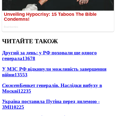
ЧИТАЙТЕ ТАКОЖ
Другий за день: у РФ поховали ще одного
генерала
13678
У МЗС РФ відкинули можливість завершення
війни
13553
Сюжет
Бенкет генералів. Наслідки вибуху в
Москві
12235
Україна поставила Путіна перед дилемою -
ЗМІ
10225