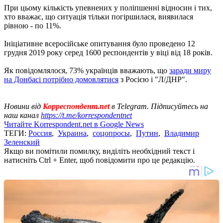
При цьому кількість упевнених у поліпшенні відносин і тих,
хто вважає, що ситуація тільки погіршилася, виявилася
рівною - по 11%.
Ініціативне всеросійське опитування було проведено 12
грудня 2019 року серед 1600 респондентів у віці від 18 років.
Як повідомлялося, 73% українців вважають, що
заради миру
на Донбасі потрібно домовлятися
з Росією і "Л/ДНР".
Новини від
Корреспондент.net
в Telegram. Підписуйтесь на
наш канал
https://t.me/korrespondentnet
Читайте Korrespondent.net в Google News
ТЕГИ:
Россия
,
Украина
,
соцопросы
,
Путин
,
Владимир
Зеленский
Якщо ви помітили помилку, виділіть необхідний текст і
натисніть Ctrl + Enter, щоб повідомити про це редакцію.